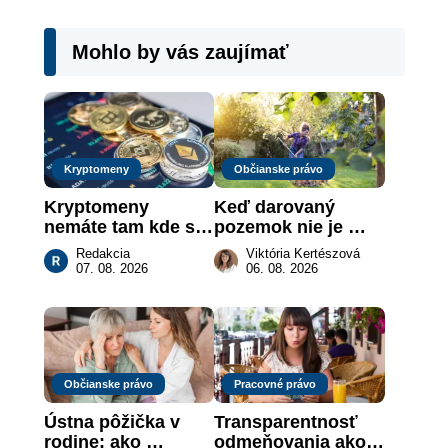
Mohlo by vás zaujímať
Kryptomeny
Občianske právo
Kryptomeny 
Keď darovaný 
nemáte tam kde si 
pozemok nie je 
myslíte: Viete, kde 
„hotová vec“: kedy 
Redakcia
Viktória Kertészová
sa naozaj 
môže darca žiadať 
07. 08. 2026
06. 08. 2026
nachádzajú?
dar späť
Občianske právo
Pracovné právo
Ústna pôžička v 
Transparentnosť 
rodine: ako 
odmeňovania ako 