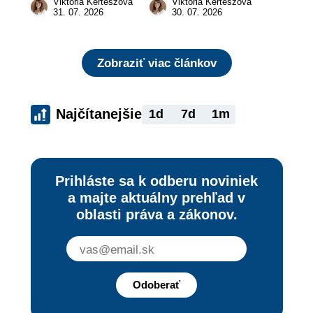
Viktória Kertészová
Viktória Kertészová
legálne a bez 
zaplatiť pokutu?
31. 07. 2026
30. 07. 2026
rizika?
Zobraziť viac článkov
Najčítanejšie
1d
7d
1m
Prihláste sa k odberu noviniek
a majte aktuálny prehľad v
oblasti práva a zákonov.
Odoberať