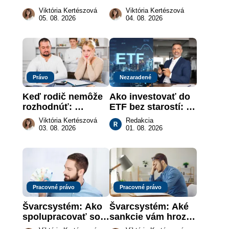
vymôcť peniaze, 
právna povinnosť: 
Viktória Kertészová
Viktória Kertészová
keď na papieri nie 
revolúcia na 
05. 08. 2026
04. 08. 2026
je takmer nič
slovenskom trhu 
práce
Právo
Nezaradené
Keď rodič nemôže 
Ako investovať do 
rozhodnúť: 
ETF bez starostí: 
nahradenie prejavu 
Investičné plány, 
Viktória Kertészová
Redakcia
vôle súdom v 
ktoré urobia prácu 
03. 08. 2026
01. 08. 2026
záujme dieťaťa
za vás
Pracovné právo
Pracovné právo
Švarcsystém: Ako 
Švarcsystém: Aké 
spolupracovať so 
sankcie vám hrozia 
živnostníkom 
a prečo nestačí 