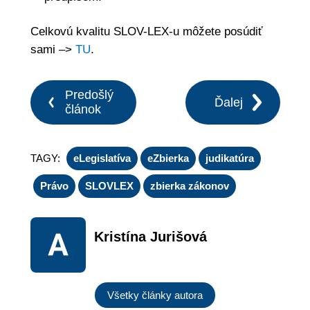
Celkovú kvalitu SLOV-LEX-u môžete posúdiť
sami –>
TU
.
Predošlý
Ďalej
článok
TAGY:
eLegislatíva
eZbierka
judikatúra
Právo
SLOVLEX
zbierka zákonov
Kristína Jurišová
Všetky články autora