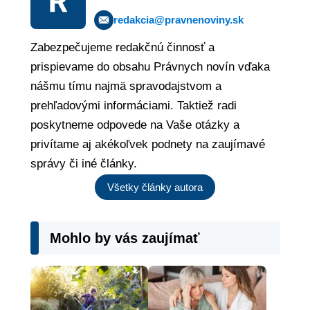
redakcia@pravnenoviny.sk
Zabezpečujeme redakčnú činnosť a
prispievame do obsahu Právnych novín vďaka
nášmu tímu najmä spravodajstvom a
prehľadovými informáciami. Taktiež radi
poskytneme odpovede na Vaše otázky a
privítame aj akékoľvek podnety na zaujímavé
správy či iné články.
Všetky články autora
Mohlo by vás zaujímať