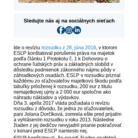
Sledujte nás aj na sociálnych sieťach
Ide o revíziu
rozsudku z 28. júna 2016
, v ktorom
ESĽP konštatoval porušenie práva na majetok
podľa článku 1 Protokolu č. 1 k Dohovoru o
ochrane ľudských práv a základných slobôd v
dôsledku podmienok zákonného nájmu pôdy v
záhradkových osadách. ESĽP v rozsudku priznal
každému zo sťažovateľov majetkovú škodu podľa
tabuľky priloženej k rozsudku, 200 eur z titulu
nemajetkovej ujmy a 2 000 eur spoločne ako
náhradu nákladov a výdavkov.
Dňa 3. apríla 2017 vláda požiadala o revíziu
rozsudku z dôvodu, že jedna zo sťažovateliek,
pani Jolana Dorčíková, zomrela ešte pred prijatím
a vyhlásením rozsudku v roku 2013. Následne
žiaden z jej dedičov nevyjadril prianie pokračovať
v konaní pred ESĽP namiesto nej.
ESĽP konštatoval, že nevidí žiadne osobitné