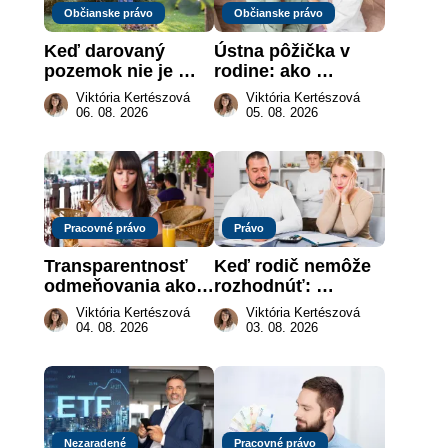
Občianske právo
Občianske právo
Keď darovaný 
Ústna pôžička v 
pozemok nie je 
rodine: ako 
„hotová vec“: kedy 
vymôcť peniaze, 
Viktória Kertészová
Viktória Kertészová
môže darca žiadať 
keď na papieri nie 
06. 08. 2026
05. 08. 2026
dar späť
je takmer nič
Pracovné právo
Právo
Transparentnosť 
Keď rodič nemôže 
odmeňovania ako 
rozhodnúť: 
právna povinnosť: 
nahradenie prejavu 
Viktória Kertészová
Viktória Kertészová
revolúcia na 
vôle súdom v 
04. 08. 2026
03. 08. 2026
slovenskom trhu 
záujme dieťaťa
práce
Nezaradené
Pracovné právo