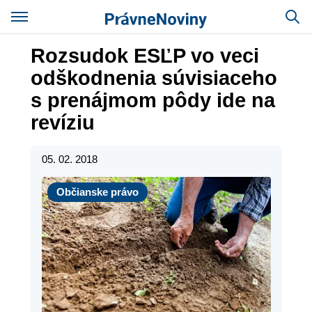
Rozsudok ESĽP vo veci
odškodnenia súvisiaceho
s prenájmom pôdy ide na
revíziu
05. 02. 2018
Občianske právo
Občianske právo