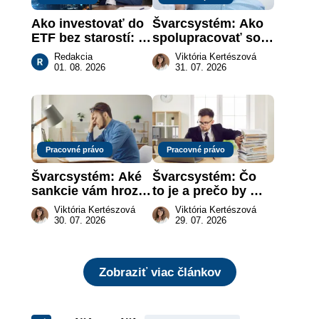
Ako investovať do 
Švarcsystém: Ako 
ETF bez starostí: 
spolupracovať so 
Investičné plány, 
živnostníkom 
Redakcia
Viktória Kertészová
ktoré urobia prácu 
legálne a bez 
01. 08. 2026
31. 07. 2026
za vás
rizika?
Pracovné právo
Pracovné právo
Švarcsystém: Aké 
Švarcsystém: Čo 
sankcie vám hrozia 
to je a prečo by 
a prečo nestačí 
vás to malo 
Viktória Kertészová
Viktória Kertészová
zaplatiť pokutu?
zaujímať
30. 07. 2026
29. 07. 2026
Zobraziť viac článkov