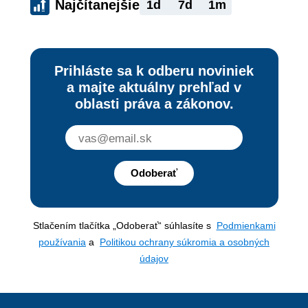
Najčítanejšie
1d
7d
1m
Prihláste sa k odberu noviniek
a majte aktuálny prehľad v
oblasti práva a zákonov.
Odoberať
Stlačením tlačítka „Odoberať“ súhlasíte s
Podmienkami
používania
a
Politikou ochrany súkromia a osobných
údajov