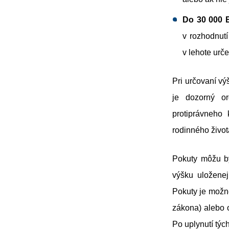
Do 30 000 
v rozhodnut
v lehote urče
Pri určovaní vý
je dozorný or
protiprávneho
rodinného život
Pokuty môžu by
výšku uloženej
Pokuty je možné
zákona) alebo o
Po uplynutí týc