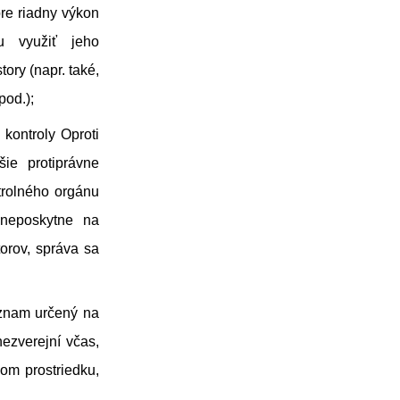
pre riadny výkon
u využiť jeho
ory (napr. také,
pod.);
kontroly Oproti
ie protiprávne
trolného orgánu
 neposkytne na
orov, správa sa
oznam určený na
ezverejní včas,
om prostriedku,