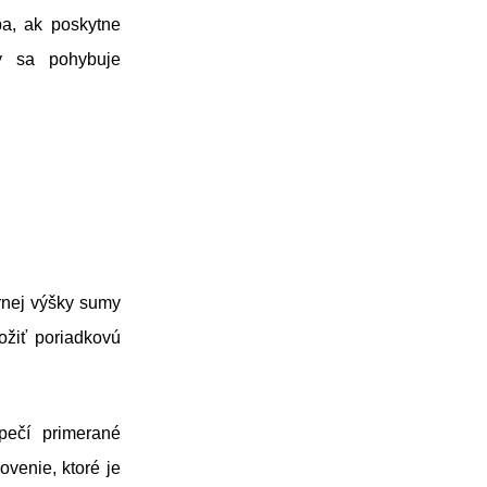
a, ak poskytne
ty sa pohybuje
rnej výšky sumy
ožiť poriadkovú
pečí primerané
venie, ktoré je