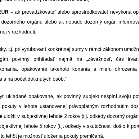
EUR –
ak prevádzkovateľ alebo sprostredkovateľ nevykoná op
í dozorného orgánu alebo ak nebude dozorný orgán informova
nej v rozhodnutí.
šky, t.j. pri vyrubovaní konkrétnej sumy v rámci zákonom umož
gán povinný prihliadať najmä na „závažnosť, čas trva
 konania, opakovanie takéhoto konania a mieru ohrozeni
a a na počet dotknutých osôb.”
ť ukladané opakovane, ak povinný subjekt nesplní svoju pov
 pokuty v lehote ustanovenej právoplatným rozhodnutím do
 uložiť v subjektívnej lehote 2 rokov (t.j. odkedy dozorný orgán 
bjektívnej lehote 5 rokov (t.j. odkedy v skutočnosti došlo k po
hto lehôt je možnosť uloženia pokuty premlčaná.