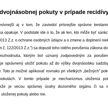
vojnásobnej pokuty v prípade recidív
sívnejší aj v tom, že zaviedol prísnejšie správne trestani
sa opakuje. V podstate ide o to, že ak ten, kto môže byť san
2013 Z.z. o ochrane osobných údajov a o zmene a doplnení nie
on č. 122/2013 Z.z.”) sa dopustí toho istého porušenia zákona d
i rozhodnutia, ktorým bol uznaný zodpovedným za porušen
je oprávnený uložiť pokutu až do výšky dvojnásobku sadzby
. Toto je možné aplikovať rovnako pri všetkých „bežných” pok
pokutách. V tomto prípade je mechanizmus uloženia po
 takže je vecou správnej úvahy dozorného orgánu či sa r
uloženej pokuty alebo nie.