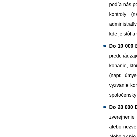
podľa nás po
kontroly (
administratí
kde je stôl 
Do 10 000 
predchádza
konanie, kto
(napr. úmys
vyzvanie kon
spoločensky 
Do 20 000 
zverejnenie 
alebo nezve
alebo ak nie