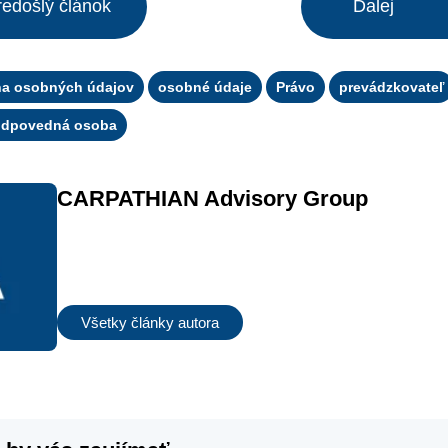
redošlý článok
Ďalej
na osobných údajov
osobné údaje
Právo
prevádzkovateľ
odpovedná osoba
CARPATHIAN Advisory Group
Všetky články autora