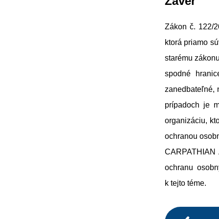
Záver
Zákon č. 122/2
ktorá priamo sú
starému zákonu 
spodné hranic
zanedbateľné, 
prípadoch je m
organizáciu, kt
ochranou osobn
CARPATHIAN Ad
ochranu osobn
k tejto téme.