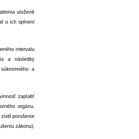
atrenia uložené
ť o ich splnení
neného intervalu
nia a následky
a súkromného a
innosť zaplatiť
zorného orgánu.
zistil porušenie
rušeniu zákona).