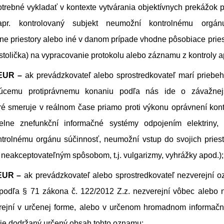
trebné vykladať v kontexte vytvárania objektívnych prekážok 
napr. kontrolovaný subjekt neumožní kontrolnému orgán
vne priestory alebo iné v danom prípade vhodne pôsobiace priest
a stolička) na vypracovanie protokolu alebo záznamu z kontroly a
EUR –
ak prevádzkovateľ alebo sprostredkovateľ marí priebeh 
júcemu protiprávnemu konaniu podľa nás ide o závažnejš
ré smeruje v reálnom čase priamo proti výkonu oprávnení kon
elne znefunkční informačné systémy odpojením elektriny,
trolnému orgánu súčinnosť, neumožní vstup do svojich priest
neakceptovateľným spôsobom, t.j. vulgarizmy, vyhrážky apod.);
EUR –
ak prevádzkovateľ alebo sprostredkovateľ nezverejní 
podľa § 71 zákona č. 122/2012 Z.z. nezverejní vôbec alebo n
rejní v určenej forme, alebo v určenom hromadnom informačn
 je dodržaný určený obsah tohto oznamu;