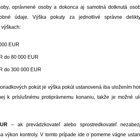
oby, oprávnené osoby a dokonca aj samotná dotknutá osob
obné údaje. Výška pokuty za jednotlivé správne delik
 výškach:
5000 EUR
R do 80 000 EUR
R do 300 000 EUR
 poriadkových pokút je výška pokút ustanovená iba uložením ho
nej k príslušnému protiprávnemu konaniu, takže je možné ul
EUR
– ak prevádzkovateľ alebo sprostredkovateľ nezabez
 výkon kontroly. V tomto prípade ide o pomerne vágne ustano