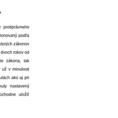
y
e protiprávneho
kcionovaný podľa
ktorých zákonov
o dvoch rokov od
ie zákona, tak
 už v minulosti
utách ako aj pri
kuty nastavený
ozhodne uložiť