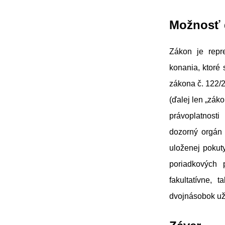
Možnosť d
Zákon je repre
konania, ktoré 
zákona č. 122/
(ďalej len „zák
právoplatnost
dozorný orgán 
uloženej pokuty
poriadkových 
fakultatívne,
dvojnásobok už 