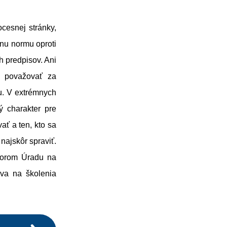
cesnej stránky,
vnu normu oproti
h predpisov. Ani
é považovať za
u. V extrémnych
ý charakter pre
ať a ten, kto sa
ajskôr spraviť.
torom Úradu na
va na školenia