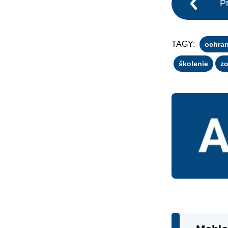
P
TAGY:
ochra
školenie
z