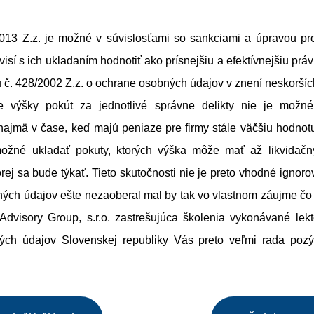
013 Z.z. je možné v súvislosťami so sankciami a úpravou pro
visí s ich ukladaním hodnotiť ako prísnejšiu a efektívnejšiu prá
č. 428/2002 Z.z. o ochrane osobných údajov v znení neskoršíc
e výšky pokút za jednotlivé správne delikty nie je možn
najmä v čase, keď majú peniaze pre firmy stále väčšiu hodnot
ožné ukladať pokuty, ktorých výška môže mať až likvidačn
orej sa bude týkať. Tieto skutočnosti nie je preto vhodné ignorov
ých údajov ešte nezaoberal mal by tak vo vlastnom záujme čo n
visory Group, s.r.o. zastrešujúca školenia vykonávané lek
ých údajov Slovenskej republiky Vás preto veľmi rada pozý