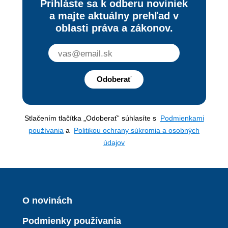
Prihláste sa k odberu noviniek
a majte aktuálny prehľad v
oblasti práva a zákonov.
Odoberať
Stlačením tlačítka „Odoberať“ súhlasíte s
Podmienkami
používania
a
Politikou ochrany súkromia a osobných
údajov
O novinách
Podmienky používania