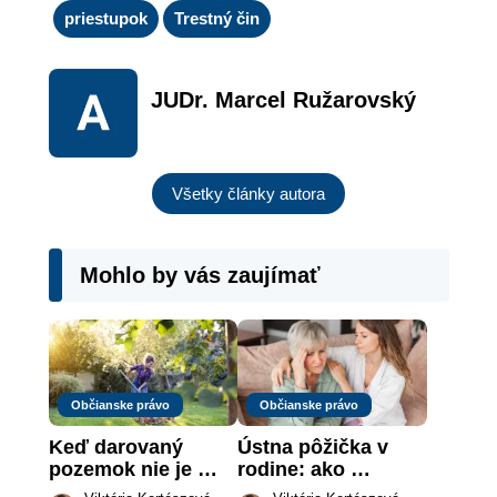
priestupok
Trestný čin
JUDr. Marcel Ružarovský
Všetky články autora
Mohlo by vás zaujímať
Občianske právo
Občianske právo
Keď darovaný 
Ústna pôžička v 
pozemok nie je 
rodine: ako 
„hotová vec“: kedy 
vymôcť peniaze, 