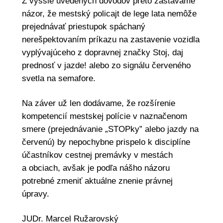
Z vyššie uvedených dôvodov preto zastávame
názor, že mestský policajt de lege lata nemôže
prejednávať priestupok spáchaný
nerešpektovaním príkazu na zastavenie vozidla
vyplývajúceho z dopravnej značky Stoj, daj
prednosť v jazde! alebo zo signálu červeného
svetla na semafore.
Na záver už len dodávame, že rozšírenie
kompetencií mestskej polície v naznačenom
smere (prejednávanie „STOPky” alebo jazdy na
červenú) by nepochybne prispelo k disciplíne
účastníkov cestnej premávky v mestách
a obciach, avšak je podľa nášho názoru
potrebné zmeniť aktuálne znenie právnej
úpravy.
JUDr. Marcel Ružarovský