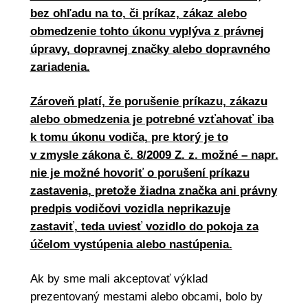
bez ohľadu na to, či príkaz, zákaz alebo
obmedzenie tohto úkonu vyplýva z právnej
úpravy, dopravnej značky alebo dopravného
zariadenia.
Zároveň platí, že porušenie príkazu, zákazu
alebo obmedzenia je potrebné vzťahovať iba
k tomu úkonu vodiča, pre ktorý je to
v zmysle zákona č. 8/2009 Z. z. možné – napr.
nie je možné hovoriť o porušení príkazu
zastavenia, pretože žiadna značka ani právny
predpis vodičovi vozidla neprikazuje
zastaviť, teda uviesť vozidlo do pokoja za
účelom vystúpenia alebo nastúpenia.
Ak by sme mali akceptovať výklad
prezentovaný mestami alebo obcami, bolo by