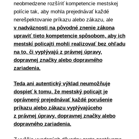
neobmedzene rozšíriť kompetencie mestskej
polície tak, aby mohla prejednávať každé
nerešpektovanie príkazu alebo zákazu, ale
v nadväznosti na pôvodné znenie zákona
upraviť tieto kompetencie spôsobom, aby ich
mestskí policajti mohli realizovať bez ohľadu
na to, či vyplývajú z právnej úpravy,
dopravnej značky alebo dopravného
zariadenia.
Teda ani autentický výklad neumožňuje
dospieť k tomu, že mestský policajt je
oprávnený prejednávať každé porušenie
príkazu alebo zákazu vyplývajúceho
z právnej úpravy, dopravnej značky alebo
dopravného zariadenia.