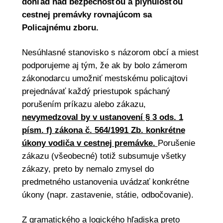
dohľad nad bezpečnosťou a plynulosťou
cestnej premávky rovnajúcom sa
Policajnému zboru.
Nesúhlasné stanovisko s názorom obcí a miest
podporujeme aj tým, že ak by bolo zámerom
zákonodarcu umožniť mestskému policajtovi
prejednávať každý priestupok spáchaný
porušením príkazu alebo zákazu,
nevymedzoval by v ustanovení § 3 ods. 1
písm. f) zákona č. 564/1991 Zb. konkrétne
úkony vodiča v cestnej premávke.
Porušenie
zákazu (všeobecné) totiž subsumuje všetky
zákazy, preto by nemalo zmysel do
predmetného ustanovenia uvádzať konkrétne
úkony (napr. zastavenie, státie, odbočovanie).
Z gramatického a logického hľadiska preto