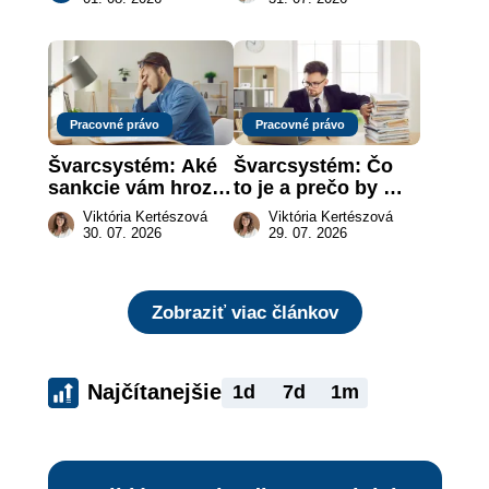
za vás
rizika?
Pracovné právo
Pracovné právo
Švarcsystém: Aké 
Švarcsystém: Čo 
sankcie vám hrozia 
to je a prečo by 
a prečo nestačí 
vás to malo 
Viktória Kertészová
Viktória Kertészová
zaplatiť pokutu?
zaujímať
30. 07. 2026
29. 07. 2026
Zobraziť viac článkov
Najčítanejšie
1d
7d
1m