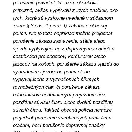
porušenia pravidiel, ktoré sú obsahovo
príbuzné, avšak vyplývajú z iných značiek, ako
tých, ktoré sú výslovne uvedené v súčasnom
znení § 3 ods. 1 písm. f) zákona o obecnej
polícii. Nie je teda napríklad možné prejednať
porušenie zákazu zastavenia, státia alebo
vjazdu vyplývajúceho z dopravných značiek o
cestičkách pre chodcov, korčuliarov alebo
jazdcov na koňoch, porušenie zákazu vjazdu do
vyhradeného jazdného pruhu alebo
vyplývajúceho z vyznačených šikmých
rovnobežných čiar, či porušenie zákazu
odbočovania nedovoleným prejazdom cez
pozdĺžnu súvislú čiaru alebo dvojitú pozdĺžnu
súvislú čiaru. Taktiež obecná polícia nemôže
prejednať porušenie všeobecných pravidiel o
otáčaní, hoci porušenie dopravnej značky