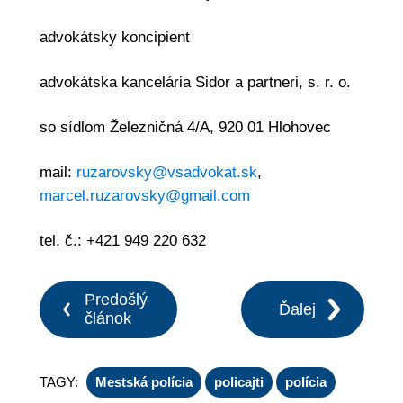
advokátsky koncipient
advokátska kancelária Sidor a partneri, s. r. o.
so sídlom Železničná 4/A, 920 01 Hlohovec
mail:
ruzarovsky@vsadvokat.sk
,
marcel.ruzarovsky@gmail.com
tel. č.: +421 949 220 632
Predošlý
Ďalej
článok
TAGY:
Mestská polícia
policajti
polícia