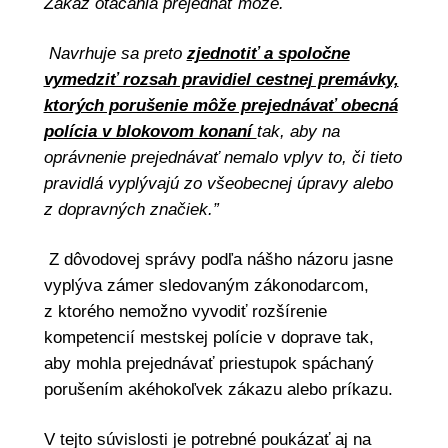
Zákaz otáčania prejednať môže.
Navrhuje sa preto
zjednotiť a spoločne
vymedziť rozsah pravidiel cestnej premávky,
ktorých porušenie môže prejednávať obecná
polícia v blokovom konaní
tak, aby na
oprávnenie prejednávať nemalo vplyv to, či tieto
pravidlá vyplývajú zo všeobecnej úpravy alebo
z dopravných značiek.”
Z dôvodovej správy podľa nášho názoru jasne
vyplýva zámer sledovaným zákonodarcom,
z ktorého nemožno vyvodiť rozšírenie
kompetencií mestskej polície v doprave tak,
aby mohla prejednávať priestupok spáchaný
porušením akéhokoľvek zákazu alebo príkazu.
V tejto súvislosti je potrebné poukázať aj na