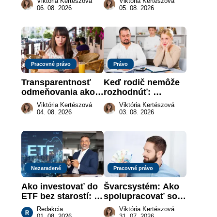
Viktória Kertészová
Viktória Kertészová
môže darca žiadať 
keď na papieri nie 
06. 08. 2026
05. 08. 2026
dar späť
je takmer nič
Pracovné právo
Právo
Transparentnosť 
Keď rodič nemôže 
odmeňovania ako 
rozhodnúť: 
právna povinnosť: 
nahradenie prejavu 
Viktória Kertészová
Viktória Kertészová
revolúcia na 
vôle súdom v 
04. 08. 2026
03. 08. 2026
slovenskom trhu 
záujme dieťaťa
práce
Nezaradené
Pracovné právo
Ako investovať do 
Švarcsystém: Ako 
ETF bez starostí: 
spolupracovať so 
Investičné plány, 
živnostníkom 
Redakcia
Viktória Kertészová
ktoré urobia prácu 
legálne a bez 
01. 08. 2026
31. 07. 2026