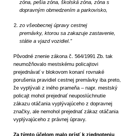
zóna, pešia zóna, školská zóna, zóna s
dopravným obmedzením a parkovisko,
zo všeobecnej úpravy cestnej
premávky, ktorou sa zakazuje zastavenie,
státie a vjazd vozidiel.”
Pôvodné znenie zákona č. 564/1991 Zb. tak
neumožňovalo mestskému policajtovi
prejednávať v blokovom konaní rovnaké
porušenia pravidiel cestnej premávky iba preto,
že vyplývali z iného prameňa – napr. mestský
policajt mohol prejednať neuposlúchnutie
zákazu otáčania vyplývajúceho z dopravnej
značky, ale nemohol prejednať zákaz otáčania
vyplývajúceho z právnej úpravy.
Za týmto účelom malo prísť k zjednoteniu