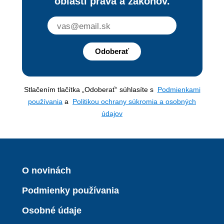
oblasti práva a zákonov.
Odoberať
Stlačením tlačítka „Odoberať“ súhlasíte s
Podmienkami
používania
a
Politikou ochrany súkromia a osobných
údajov
O novinách
Podmienky používania
Osobné údaje