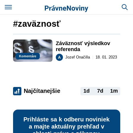
#zaväznosť
Záväznosť výsledkov 
referenda
Komentáre
Jozef Onačilla
|
18. 01. 2023
Najčítanejšie
1d
7d
1m
Prihláste sa k odberu noviniek
a majte aktuálny prehľad v