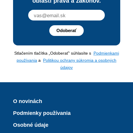
oblasti práva a zákonov.
Odoberať
Stlačením tlačítka „Odoberať“ súhlasíte s
Podmienkami
používania
a
Politikou ochrany súkromia a osobných
údajov
O novinách
Podmienky používania
Osobné údaje