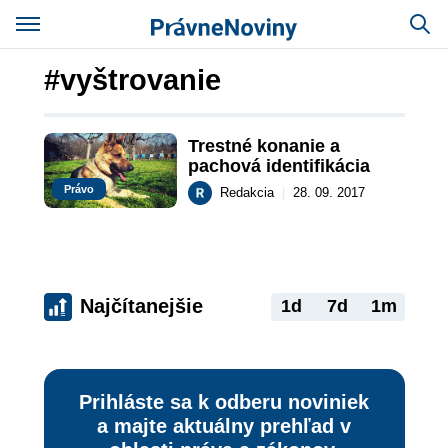
#vyštrovanie
Trestné konanie a 
pachová identifikácia
Právo
Redakcia
|
28. 09. 2017
Najčítanejšie
1d
7d
1m
Prihláste sa k odberu noviniek
a majte aktuálny prehľad v