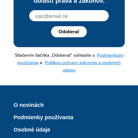
oblasti práva a zákonov.
Odoberať
Stlačením tlačítka „Odoberať“ súhlasíte s
Podmienkami
používania
a
Politikou ochrany súkromia a osobných
údajov
O novinách
Podmienky používania
Osobné údaje