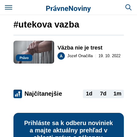
#utekova vazba
Väzba nie je trest
Jozef Onačilla
|
19. 10. 2022
Právo
Najčítanejšie
1d
7d
1m
Prihláste sa k odberu noviniek
a majte aktuálny prehľad v