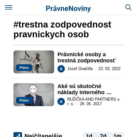
#trestna zodpovednost
pravnickych osob
Právnické osoby a 
trestná zodpovednosť
Právo
Jozef Onačilla
|
23. 03. 2022
Aké sú skutočné 
náklady interného 
podvodu a čo to vlastne 
RUŽIČKA AND PARTNERS s.
Právo
znamená?
r. o.
|
28. 05. 2017
Najčítanejšie
1d
7d
1m