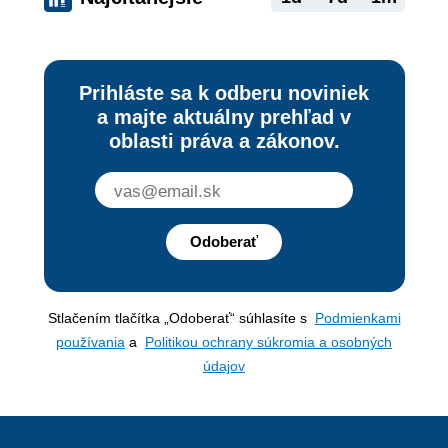
Prihláste sa k odberu noviniek
a majte aktuálny prehľad v
oblasti práva a zákonov.
Odoberať
Stlačením tlačítka „Odoberať“ súhlasíte s
Podmienkami
používania
a
Politikou ochrany súkromia a osobných
údajov