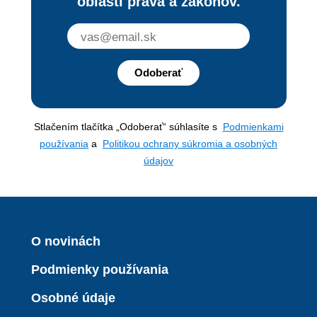
oblasti práva a zákonov.
Odoberať
Stlačením tlačítka „Odoberať“ súhlasíte s
Podmienkami
používania
a
Politikou ochrany súkromia a osobných
údajov
O novinách
Podmienky používania
Osobné údaje