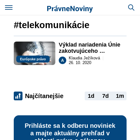
#telekomunikácie
Výklad nariadenia Únie 
zakotvujúceho 
„neutralitu internetu“
Klaudia Ježíková
|
Európske právo
26. 10. 2020
Najčítanejšie
1d
7d
1m
Prihláste sa k odberu noviniek
a majte aktuálny prehľad v