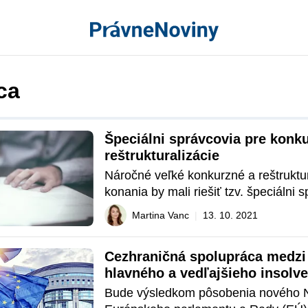
ca
Špeciálni správcovia pre konku
reštrukturalizácie
Náročné veľké konkurzné a reštruktur
konania by mali riešiť tzv. špeciálni s
ktorí majú dostatočné odborné a prakt
Martina Vanc
|
13. 10. 2021
skúsenosti. V rámci predloženia návr
zákona o riešení hroziaceho úpadku p
Cezhraničná spolupráca medzi 
Ministerstvo spravodlivosti  SR aj ná
hlavného a vedľajšieho insolv
zákona o správcoch, ktorý zavádza n
konania.
správcov a požiadavky na ich špecial
Bude výsledkom pôsobenia nového N