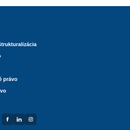
trukturalizácia
o
é právo
ávo