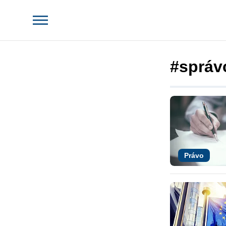
#správ
Právo