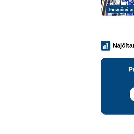
Finančné p
Najčíta
P