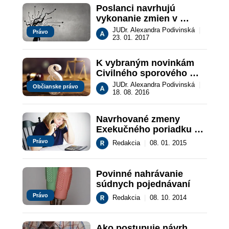
Poslanci navrhujú 
vykonanie zmien v 
Civilnom sporovom 
JUDr. Alexandra Podivinská
|
Právo
poriadku
23. 01. 2017
K vybraným novinkám 
Civilného sporového 
poriadku  II.
JUDr. Alexandra Podivinská
|
Občianske právo
18. 08. 2016
Navrhované zmeny 
Exekučného poriadku a 
ďalších predpisov
Právo
Redakcia
|
08. 01. 2015
Povinné nahrávanie 
súdnych pojednávaní
Právo
Redakcia
|
08. 10. 2014
Ako postupuje návrh 