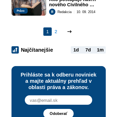
nového Civilného 
sporového poriadku?
Právo
Redakcia
|
10. 09. 2014
1
2
Najčítanejšie
1d
7d
1m
Prihláste sa k odberu noviniek
a majte aktuálny prehľad v
oblasti práva a zákonov.
Odoberať