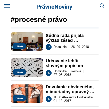
#procesné právo
Súdna rada prijala 
výklad zásad 
sudcovskej etiky
Právo
Redakcia
|
26. 09. 2018
Určovanie lehôt 
slovným popisom
Dominika Cukerová
|
Právo
27. 03. 2018
Dovolanie obvineného, 
mimoriadny opravný 
prostriedok
JUDr. Alexandra Podivinská
|
Právo
01. 12. 2017