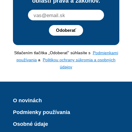
oblasti práva a zákonov.
Odoberať
Stlačením tlačítka „Odoberať“ súhlasíte s
Podmienkami
používania
a
Politikou ochrany súkromia a osobných
údajov
O novinách
Podmienky používania
Osobné údaje