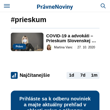
#prieskum
COVID-19 a advokáti – 
Prieskum Slovenskej 
advokátskej komory
Právo
Martina Vanc
|
27. 10. 2020
Najčítanejšie
1d
7d
1m
Prihláste sa k odberu noviniek
a majte aktuálny prehľad v