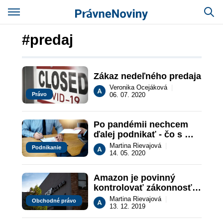
#predaj
Zákaz nedeľného predaja
Veronika Ocejáková
|
Právo
06. 07. 2020
Po pandémii nechcem 
ďalej podnikať - čo s 
mojou firmou? #2
Martina Rievajová
|
Podnikanie
14. 05. 2020
Amazon je povinný 
kontrolovať zákonnosť 
ponúkaných tovarov a 
Martina Rievajová
|
Obchodné právo
služieb
13. 12. 2019