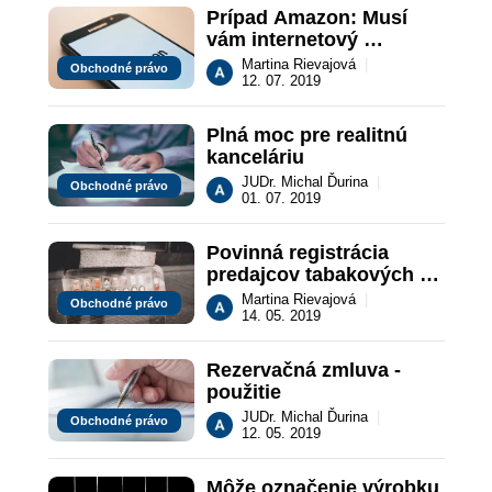
Prípad Amazon: Musí 
vám internetový 
predajca poskytnúť 
Martina Rievajová
|
Obchodné právo
telefónne číslo?
12. 07. 2019
Plná moc pre realitnú 
kanceláriu
JUDr. Michal Ďurina
|
Obchodné právo
01. 07. 2019
Povinná registrácia 
predajcov tabakových 
výrobkov do 20.5.2019
Martina Rievajová
|
Obchodné právo
14. 05. 2019
Rezervačná zmluva - 
použitie
JUDr. Michal Ďurina
|
Obchodné právo
12. 05. 2019
Môže označenie výrobku 