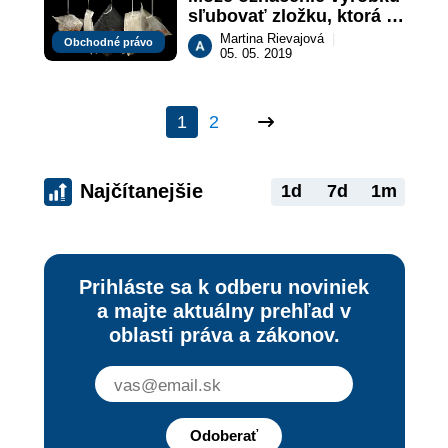
sľubovať zložku, ktorá 
sa v ňom nenachádza?
Martina Rievajová
|
Obchodné právo
05. 05. 2019
1
2
Najčítanejšie
1d
7d
1m
Prihláste sa k odberu noviniek
a majte aktuálny prehľad v
oblasti práva a zákonov.
Odoberať