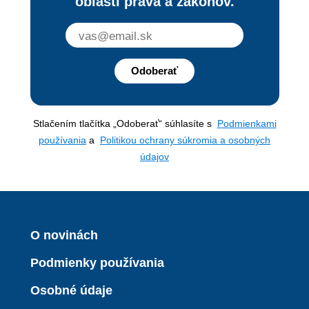
oblasti práva a zákonov.
Odoberať
Stlačením tlačítka „Odoberať“ súhlasíte s
Podmienkami
používania
a
Politikou ochrany súkromia a osobných
údajov
O novinách
Podmienky používania
Osobné údaje