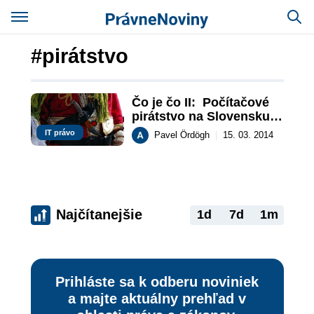
#pirátstvo
Čo je čo II:  Počítačové 
pirátstvo na Slovensku a 
jeho príčiny
IT právo
Pavel Ördögh
|
15. 03. 2014
Najčítanejšie
1d
7d
1m
Prihláste sa k odberu noviniek
a majte aktuálny prehľad v