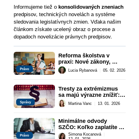
Informujeme tiež o
konsolidovaných zneniach
predpisov, technických novelách a systéme
sledovania legislatívnych zmien. Vďaka našim
článkom získate ucelený obraz o procese a
dopadoch novelizácie právnych predpisov.
Reforma školstva v 
praxi: Nové zákony, 
pravidlá aj povinnosti
Právo
Lucia Rybanová
|
05. 02. 2026
Tresty za extrémizmus 
sa majú výrazne znížiť: 
Čo mení návrh SNS v 
Správy
Martina Vanc
|
13. 01. 2026
Trestnom zákone?
Minimálne odvody 
SZČO: Koľko zaplatíte v 
roku 2026?
Simona Kocanová
|
Právo
12. 01. 2026