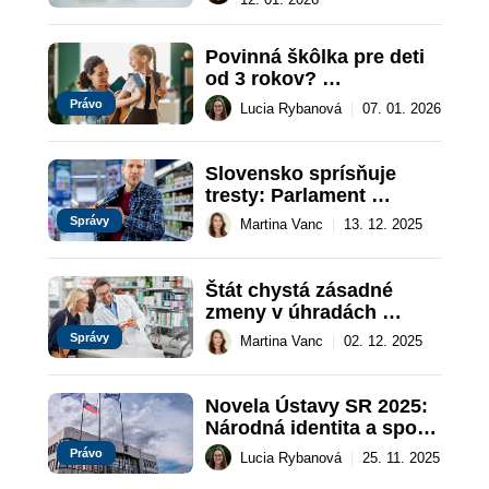
Povinná škôlka pre deti 
od 3 rokov? 
Predprimárne 
Právo
Lucia Rybanová
|
07. 01. 2026
vzdelávanie prejde 
zmenou
Slovensko sprísňuje 
tresty: Parlament 
schválil zmeny, 
Správy
Martina Vanc
|
13. 12. 2025
ovplyvnia krádeže aj 
voľby
Štát chystá zásadné 
zmeny v úhradách 
liekov, dotknú sa 
Správy
Martina Vanc
|
02. 12. 2025
pacientov aj výrobcov
Novela Ústavy SR 2025: 
Národná identita a spor 
s EÚ
Právo
Lucia Rybanová
|
25. 11. 2025