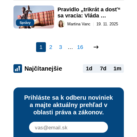
Pravidlo „trikrát a dosť“ 
sa vracia: Vláda 
sprísňuje postih za 
Správy
Martina Vanc
|
19. 11. 2025
drobné krádeže
1
2
3
…
16
Najčítanejšie
1d
7d
1m
Prihláste sa k odberu noviniek
a majte aktuálny prehľad v
oblasti práva a zákonov.