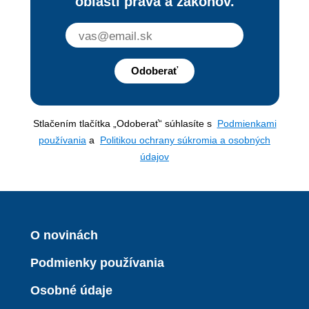
oblasti práva a zákonov.
Odoberať
Stlačením tlačítka „Odoberať“ súhlasíte s
Podmienkami
používania
a
Politikou ochrany súkromia a osobných
údajov
O novinách
Podmienky používania
Osobné údaje