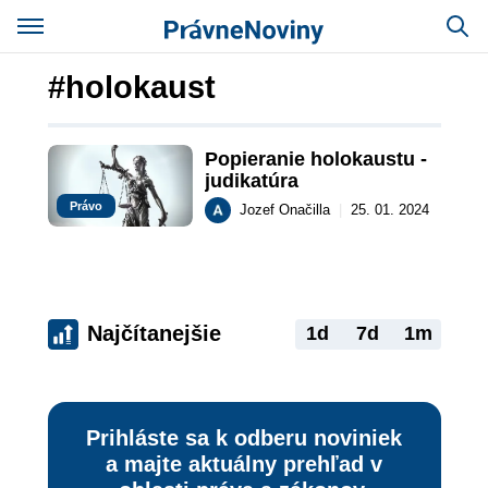
#holokaust
Popieranie holokaustu - 
judikatúra
Právo
Jozef Onačilla
|
25. 01. 2024
Najčítanejšie
1d
7d
1m
Prihláste sa k odberu noviniek
a majte aktuálny prehľad v