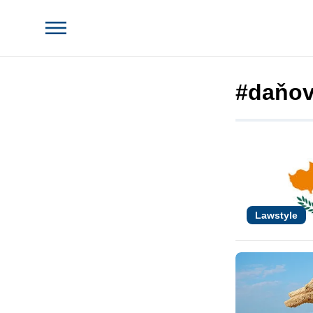
#daňov
Lawstyle