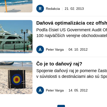
vyberaní správneho daňového raja.
že zachraňujeme ruských milionárov, 
Redakcia
|
21. 02. 2013
majú uložené vysoké finančné sumy.
sčasti na túto problematiku v tomto k
Daňová optimalizácia cez offs
spravodajskom článku.
Podľa čísiel US Government Audit Off
100 najväčších verejne obchodovateľ
amerických multinárodných spoločnos
aspoň jednu zo svojich dcérskych spo
Peter Varga
|
04. 10. 2012
situovanú v nejakom daňovom raji. V
kráľovstve je podľa najnovšieho údaju
Čo je to daňový raj?
toto číslo ešte vyššie – 98 zo 100. 
MLS optimalizujú radi a veľmi sofistik
Spojenie daňový raj je pomerne čast
tomto článku sa teda pozrieme na to 
v súvislosti s destináciami ako sú Sp
optimalizácia s využitím offshore spol
arabské emiráty, Cyprus, Holandské An
Seychely, či Panenské ostrovy. Z toht
Peter Varga
|
14. 05. 2012
zrejmé, že sa jedná o krajiny, ktoré sú
charakteristické nižším daňovým zať
vôbec nejakým). Každý podnikateľ ch