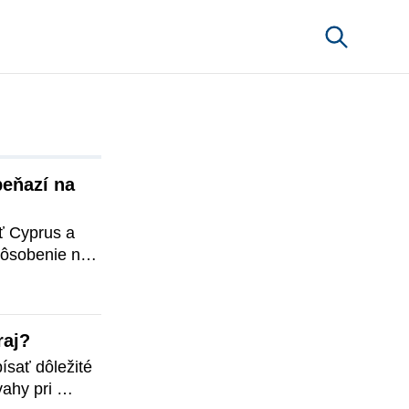
eňazí na 
 Cyprus a 
pôsobenie na 
 určitým 
šetkým v 
motní 
raj?
ným 
och vo 
ísať dôležité 
 však v 
ahy pri 
 informácie, 