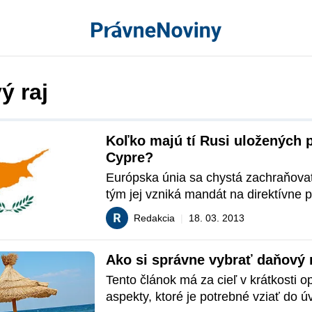
ý raj
Koľko majú tí Rusi uložených p
Cypre?
Európska únia sa chystá zachraňovať
tým jej vzniká mandát na direktívne 
Cyprus, ktorý sa tak musí prispôsobiť
Redakcia
|
18. 03. 2013
požiadavkám Európskej únie, predov
oblasti daní a finančných tokov. Aj sa
Ako si správne vybrať daňový 
Cyperčania sa musia podieľať osobit
odvodom na vklady na bankových účt
Tento článok má za cieľ v krátkosti op
výške 6,75%, resp. 9%. V médiách sa
aspekty, ktoré je potrebné vziať do úv
súvislosti so záchranou Cypru objavili