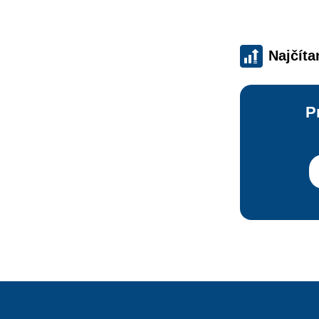
Najčíta
P