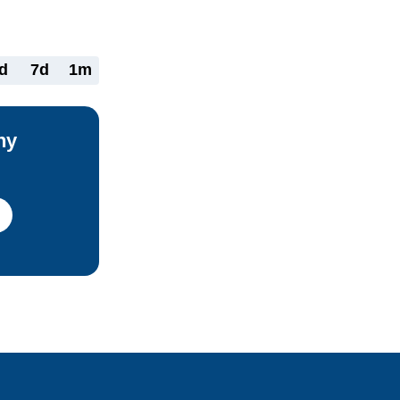
reto nastáva 
 spoločnosť 
ov?
d
7d
1m
ny