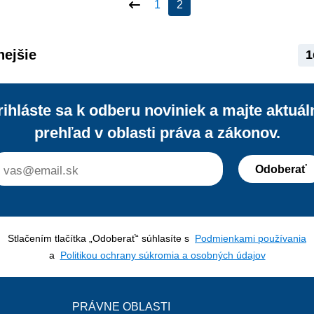
1
2
prirodzene platiť čo najmenej daní. P
otázka, prečo potom každá slovenská
nemá sídlo v jednom z daňových raj
nejšie
1
rihláste sa k odberu noviniek a majte aktuál
prehľad v oblasti práva a zákonov.
Odoberať
Stlačením tlačítka „Odoberať“ súhlasíte s
Podmienkami používania
a
Politikou ochrany súkromia a osobných údajov
PRÁVNE OBLASTI