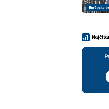
Európske p
Najčíta
P