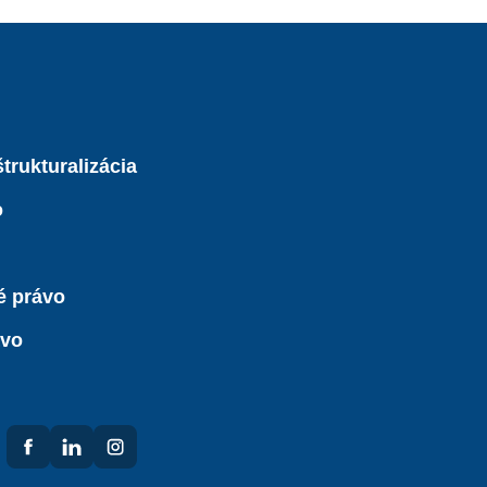
trukturalizácia
o
é právo
ávo