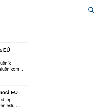
a EÚ 
ušník 
slušníkom 
 trvalom 
mať vízum na 
moci EÚ
 jej 
niesli, 