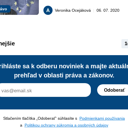
a ktorými sú v tomto prípade členské š
Európska únia sa riadi zásadou pren
rávo
Veronika Ocejáková
|
06. 07. 2020
právomocí, pričom sa toto prenesenie
štátov uskutočňuje prostredníctvom 
medzinárodných zmlúv. Mnohé diskus
obmedzenia suverenity členských štá
privádzajú čitateľov mnohokrát až 
nejšie
1
k dezinformáciám a preto sme sa v h
úvodnom vydaní seriálu Slovensko a 
pre tému právomocí Európskej únie.
rihláste sa k odberu noviniek a majte aktuál
prehľad v oblasti práva a zákonov.
Odoberať
Stlačením tlačítka „Odoberať“ súhlasíte s
Podmienkami používania
a
Politikou ochrany súkromia a osobných údajov