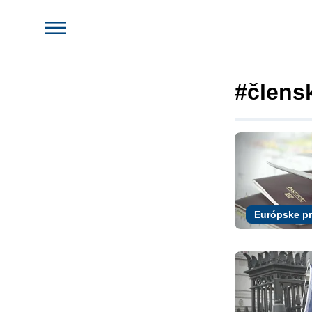
#člensk
Európske p