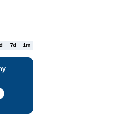
táty. 
esených 
 z členských 
ie na tému 
tov 
d
7d
1m
neď 
EÚ rozhodli 
ny