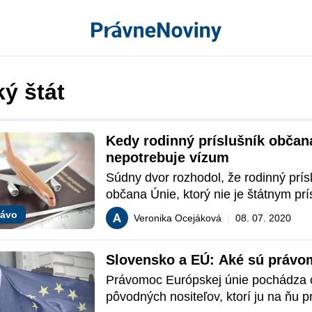
ý štát
Kedy rodinný príslušník občan
nepotrebuje vízum
Súdny dvor rozhodol, že rodinný prísl
občana Únie, ktorý nie je štátnym prí
členského štátu, ale vlastní preukaz o
rávo
Veronika Ocejáková
|
08. 07. 2020
pobyte, je oslobodený od povinnosti 
vstup na územie členského štátu.
Slovensko a EÚ: Aké sú právo
Právomoc Európskej únie pochádza od
pôvodných nositeľov, ktorí ju na ňu pre