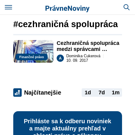
#cezhraničná spolupráca
Cezhraničná spolupráca 
medzi správcami 
hlavného a vedľajšieho 
Dominika Cukerová
|
Finančné právo
insolvenčného konania.
10. 09. 2017
Najčítanejšie
1d
7d
1m
Prihláste sa k odberu noviniek
a majte aktuálny prehľad v