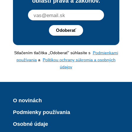
oblasti práva a zákonov.
Odoberať
Stlačením tlačítka „Odoberať“ súhlasíte s
Podmienkami
používania
a
Politikou ochrany súkromia a osobných
údajov
O novinách
Podmienky používania
Osobné údaje