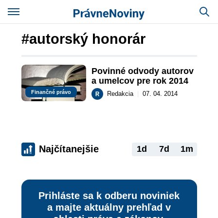
#autorský honorár
Povinné odvody autorov 
a umelcov pre rok 2014
Finančné právo
Redakcia
|
07. 04. 2014
Najčítanejšie
1d
7d
1m
Prihláste sa k odberu noviniek
a majte aktuálny prehľad v