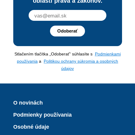
oblasti práva a zákonov.
Odoberať
Stlačením tlačítka „Odoberať“ súhlasíte s
Podmienkami
používania
a
Politikou ochrany súkromia a osobných
údajov
O novinách
Podmienky používania
Osobné údaje