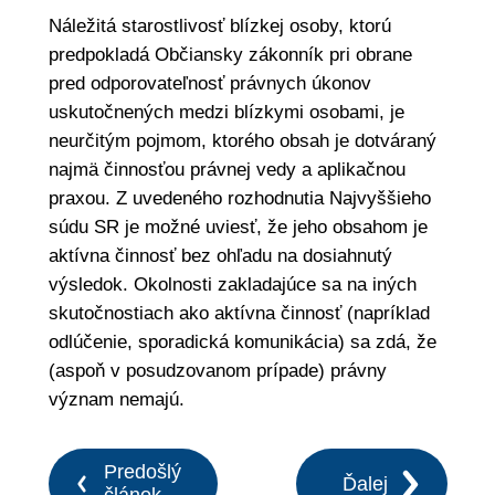
Náležitá starostlivosť blízkej osoby, ktorú
predpokladá Občiansky zákonník pri obrane
pred odporovateľnosť právnych úkonov
uskutočnených medzi blízkymi osobami, je
neurčitým pojmom, ktorého obsah je dotváraný
najmä činnosťou právnej vedy a aplikačnou
praxou. Z uvedeného rozhodnutia Najvyššieho
súdu SR je možné uviesť, že jeho obsahom je
aktívna činnosť bez ohľadu na dosiahnutý
výsledok. Okolnosti zakladajúce sa na iných
skutočnostiach ako aktívna činnosť (napríklad
odlúčenie, sporadická komunikácia) sa zdá, že
(aspoň v posudzovanom prípade) právny
význam nemajú.
Predošlý
Ďalej