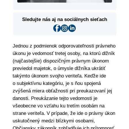
Sledujte nás aj na sociálnych sieťach
Jednou z podmienok odporovateľnosti právneho
úkonu je vedomosť tretej osoby, na ktorú dlžník
(najčastejšie) dispozičným právnym úkonom
previedol majetok, o úmysle dlžníka ukrátiť
takýmto úkonom svojho veriteľa. Keďže ide
o subjektívnu kategóriu, je s ňou spojená
zvýšená miera obťažnosti pri preukazovaní jej
danosti. Preukázanie tejto vedomosti je
všeobecne vo vzťahu ku tretím osobám na
strane veriteľa. V prípade, že ide o právny úkon
uskutočnený medzi blízkymi osobami,
Občiansky zákonník zohľadňuje ich prítomnosť