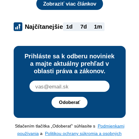
Zobraziť viac článkov
Najčítanejšie
1d
7d
1m
Prihláste sa k odberu noviniek
a majte aktuálny prehľad v
oblasti práva a zákonov.
Odoberať
Stlačením tlačítka „Odoberať“ súhlasíte s
Podmienkami
používania
a
Politikou ochrany súkromia a osobných