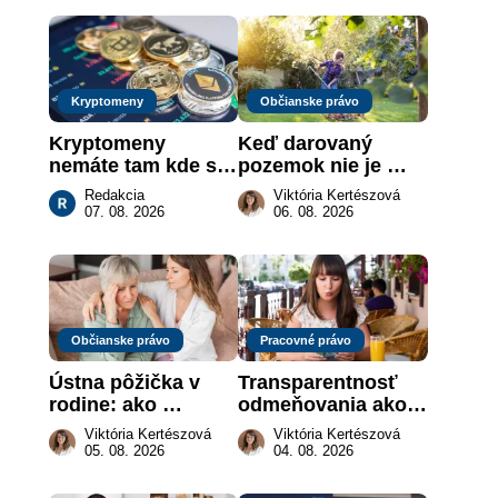
Kryptomeny
Občianske právo
Kryptomeny 
Keď darovaný 
nemáte tam kde si 
pozemok nie je 
myslíte: Viete, kde 
„hotová vec“: kedy 
Redakcia
Viktória Kertészová
sa naozaj 
môže darca žiadať 
07. 08. 2026
06. 08. 2026
nachádzajú?
dar späť
Občianske právo
Pracovné právo
Ústna pôžička v 
Transparentnosť 
rodine: ako 
odmeňovania ako 
vymôcť peniaze, 
právna povinnosť: 
Viktória Kertészová
Viktória Kertészová
keď na papieri nie 
revolúcia na 
05. 08. 2026
04. 08. 2026
je takmer nič
slovenskom trhu 
práce