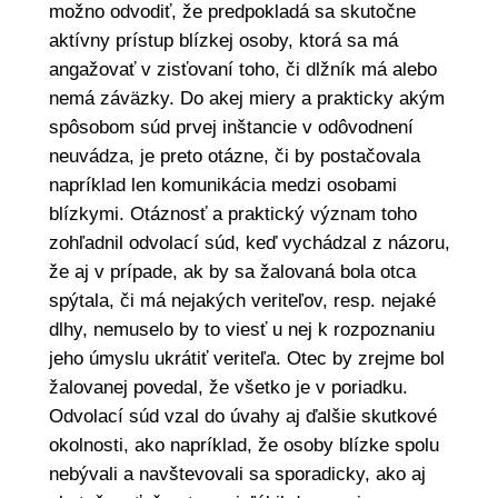
možno odvodiť, že predpokladá sa skutočne
aktívny prístup blízkej osoby, ktorá sa má
angažovať v zisťovaní toho, či dlžník má alebo
nemá záväzky. Do akej miery a prakticky akým
spôsobom súd prvej inštancie v odôvodnení
neuvádza, je preto otázne, či by postačovala
napríklad len komunikácia medzi osobami
blízkymi. Otáznosť a praktický význam toho
zohľadnil odvolací súd, keď vychádzal z názoru,
že aj v prípade, ak by sa žalovaná bola otca
spýtala, či má nejakých veriteľov, resp. nejaké
dlhy, nemuselo by to viesť u nej k rozpoznaniu
jeho úmyslu ukrátiť veriteľa. Otec by zrejme bol
žalovanej povedal, že všetko je v poriadku.
Odvolací súd vzal do úvahy aj ďalšie skutkové
okolnosti, ako napríklad, že osoby blízke spolu
nebývali a navštevovali sa sporadicky, ako aj