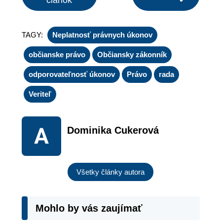
článok
TAGY:
Neplatnosť právnych úkonov
občianske právo
Občiansky zákonník
odporovateľnosť úkonov
Právo
rada
Veriteľ
Dominika Cukerová
Všetky články autora
Mohlo by vás zaujímať