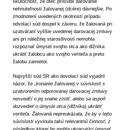
skutočnosť, že otec prisľúbil darovanie
nehnuteľnosti žalovanej (dcére) dávnejšie. Po
zhodnotení uvedených okolností prípadu
odvolací súd dospel k záveru, že žalovaná pri
uzatváraní vyššie uvedenej darovacej zmluvy
ani pri náležitej starostlivosti nemohla
rozpoznať úmysel svojho otca ako dlžníka
ukrátiť žalobcu ako svojho veriteľa a preto
žalobu zamietol.
Najvyšší súd SR ako dovolací súd vyjadril
názor, že
„konanie žalovanej v súvislosti s
uzatvorením odporovanej darovacej zmluvy
nesvedčí o jej snahe zistiť, alebo sa aspoň
dozvedieť o úmysle otca (dlžníka) ukrátiť
veriteľa. Žalovaná nepreukázala, že by v tejto
súvislosti vyvinula takú relevantnú činnosť, z
výsledkov ktorej by mohla ukracujúci úmysel