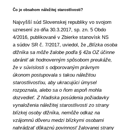
Čo je obsahom náležitej starostlivosti?
Najvyšší súd Slovenskej republiky vo svojom
uznesení zo dňa 30.3.2017, sp. zn. 5 Obdo
4/2016, publikované v Zbierke stanovísk NS
a súdov SR č. 7/2017, uviedol, že
„Blízka osoba
dlžníka sa môže žalobe podľa § 42a OZ účinne
ubrániť ak hodnoverným spôsobom preukáže,
že v súvislosti s odporovaným právnym
úkonom postupovala s takou náležitou
starostlivosťou, aby ukracujúci úmysel
rozpoznala, alebo sa o ňom aspoň mohla
dozvedieť. Z hľadiska posúdenia požiadavky
vynaloženia náležitej starostlivosti zo strany
blízkej osoby dlžníka, nemôže odkaz na
vzájomnú dôveru medzi blízkymi osobami
nahrádzať dôkaznú povinnosť žalovanej strany