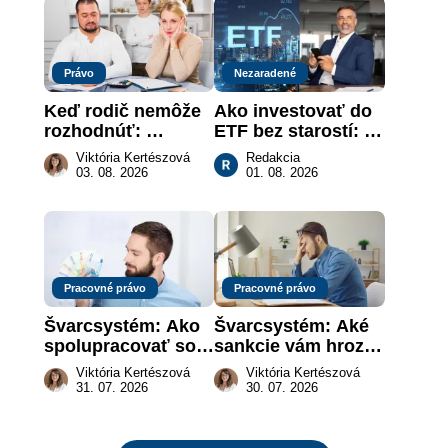
Právo
Nezaradené
Keď rodič nemôže 
Ako investovať do 
rozhodnúť: 
ETF bez starostí: 
nahradenie prejavu 
Investičné plány, 
Viktória Kertészová
Redakcia
vôle súdom v 
ktoré urobia prácu 
03. 08. 2026
01. 08. 2026
záujme dieťaťa
za vás
Pracovné právo
Pracovné právo
Švarcsystém: Ako 
Švarcsystém: Aké 
spolupracovať so 
sankcie vám hrozia 
živnostníkom 
a prečo nestačí 
Viktória Kertészová
Viktória Kertészová
legálne a bez 
zaplatiť pokutu?
31. 07. 2026
30. 07. 2026
rizika?