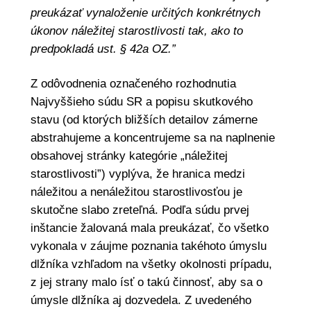
preukázať vynaloženie určitých konkrétnych
úkonov náležitej starostlivosti tak, ako to
predpokladá ust. § 42a OZ.”
Z odôvodnenia označeného rozhodnutia
Najvyššieho súdu SR a popisu skutkového
stavu (od ktorých bližších detailov zámerne
abstrahujeme a koncentrujeme sa na naplnenie
obsahovej stránky kategórie „náležitej
starostlivosti”) vyplýva, že hranica medzi
náležitou a nenáležitou starostlivosťou je
skutočne slabo zreteľná. Podľa súdu prvej
inštancie žalovaná mala preukázať, čo všetko
vykonala v záujme poznania takéhoto úmyslu
dlžníka vzhľadom na všetky okolnosti prípadu,
z jej strany malo ísť o takú činnosť, aby sa o
úmysle dlžníka aj dozvedela. Z uvedeného