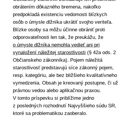
obrátením dôkazného bremena, nakoľko
predpokladá existenciu vedomosti blízkych
osôb o úmysle dlžníka ukrátiť svojho veriteľa.
Blízke osoby sa môžu účinne obrániť proti
odporovateľnosti len tak, že preukážu, že
o úmysle dlžníka nemohla vedieť ani pri
vynaložení náležitej starostlivosti
(§ 42a ods. 2
Občianskeho zákonníka). Pojem náležitá
starostlivosť predstavujú síce zákonný pojem,
resp. kategóriu, ale bez bližšieho kvalitatívneho
vymedzenia. Obsah je kreovaný postupne, či už
právnou vedou alebo aplikačnou praxou.
V tomto príspevku si priblížime jedno
z posledných rozhodnutí Najvyššieho súdu SR,
ktoré sa problematikou zaoberalo.