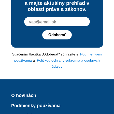
a majte aktuálny prehľad v
oblasti práva a zákonov.
Odoberať
Stlačením tlačítka „Odoberať“ súhlasíte s
Podmienkami
používania
a
Politikou ochrany súkromia a osobných
údajov
O novinách
Podmienky používania