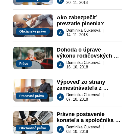
zákonníka a 
20. 11. 2018
Obchodného zákonníka
Ako zabezpečiť 
prevzatie plnenia?
Dominika Cukerová
|
Občianske právo
14. 11. 2018
Dohoda o úprave 
výkonu rodičovských 
práv a povinností k 
Dominika Cukerová
|
Právo
maloletým deťom
16. 10. 2018
Výpoveď zo strany 
zamestnávateľa z 
dôvodu neuspokojivého 
Dominika Cukerová
|
Pracovné právo
plnenia pracovných úloh
07. 10. 2018
Právne postavenie 
konateľa a spoločníka 
pri prevzatí ručenia za 
Dominika Cukerová
|
Obchodné právo
záväzky obchodnej 
03. 10. 2018