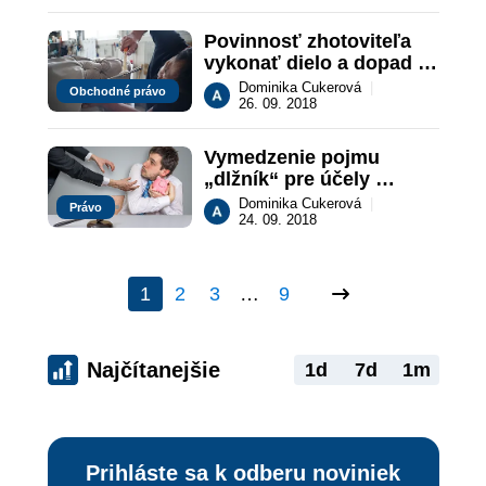
spoločnosti
Povinnosť zhotoviteľa 
vykonať dielo a dopad 
na jeho zodpovednosť 
Dominika Cukerová
|
Obchodné právo
za vady diela v režime 
26. 09. 2018
Obchodného zákonníka
Vymedzenie pojmu 
„dlžník“ pre účely 
odporovateľnosti 
Dominika Cukerová
|
Právo
právnych úkonov
24. 09. 2018
1
2
3
…
9
Najčítanejšie
1d
7d
1m
Prihláste sa k odberu noviniek