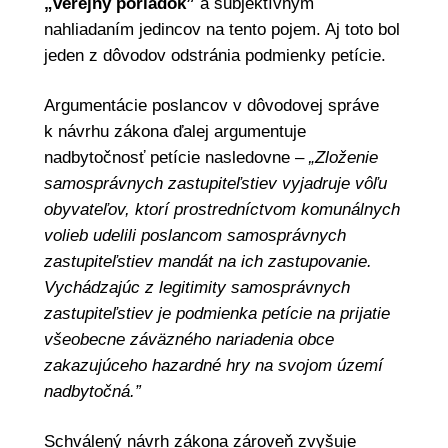
„verejný poriadok”
a subjektívnym
nahliadaním jedincov na tento pojem. Aj toto bol
jeden z dôvodov odstránia podmienky petície.
Argumentácie poslancov v dôvodovej správe
k návrhu zákona ďalej argumentuje
nadbytočnosť petície nasledovne –
„Zloženie
samosprávnych zastupiteľstiev vyjadruje vôľu
obyvateľov, ktorí prostredníctvom komunálnych
volieb udelili poslancom samosprávnych
zastupiteľstiev mandát na ich zastupovanie.
Vychádzajúc z legitimity samosprávnych
zastupiteľstiev je podmienka petície na prijatie
všeobecne záväzného nariadenia obce
zakazujúceho hazardné hry na svojom území
nadbytočná.”
Schválený návrh zákona zároveň zvyšuje