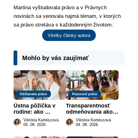
Martina vyštudovala právo a v Právnych
novinách sa venovala najmä témam, v ktorých
sa právo stretáva s každodenným životom.
Všetky články autora
Mohlo by vás zaujímať
Občianske právo
Pracovné právo
Ústna pôžička v 
Transparentnosť 
rodine: ako 
odmeňovania ako 
vymôcť peniaze, 
právna povinnosť: 
Viktória Kertészová
Viktória Kertészová
keď na papieri nie 
revolúcia na 
05. 08. 2026
04. 08. 2026
je takmer nič
slovenskom trhu 
práce