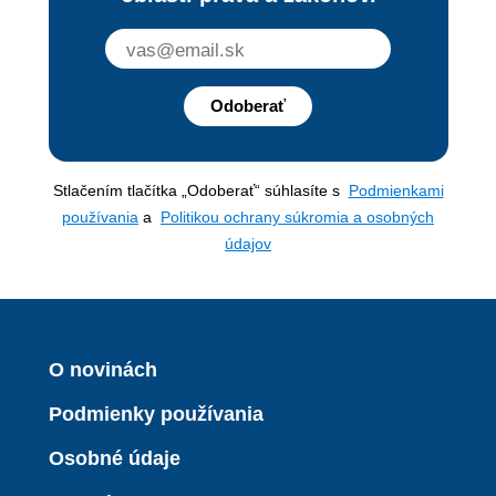
Odoberať
Stlačením tlačítka „Odoberať“ súhlasíte s
Podmienkami
používania
a
Politikou ochrany súkromia a osobných
údajov
O novinách
Podmienky používania
Osobné údaje