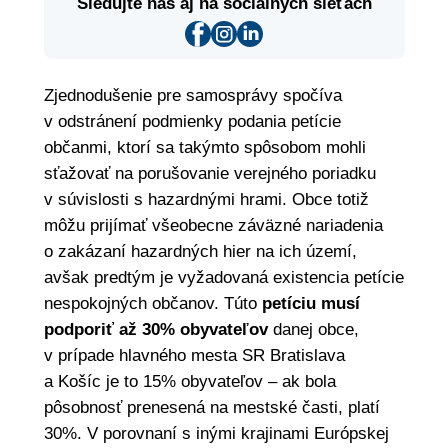
Sledujte nás aj na sociálnych sieťach
Zjednodušenie pre samosprávy spočíva
v odstránení podmienky podania petície
občanmi, ktorí sa takýmto spôsobom mohli
sťažovať na porušovanie verejného poriadku
v súvislosti s hazardnými hrami. Obce totiž
môžu prijímať všeobecne záväzné nariadenia
o zakázaní hazardných hier na ich území,
avšak predtým je vyžadovaná existencia petície
nespokojných občanov. Túto
petíciu musí
podporiť až 30% obyvateľov
danej obce,
v prípade hlavného mesta SR Bratislava
a Košíc je to 15% obyvateľov – ak bola
pôsobnosť prenesená na mestské časti, platí
30%. V porovnaní s inými krajinami Európskej