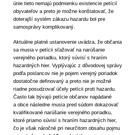
únie tieto nemajú podmienku existencie petícií
obyvateľov a preto je možne konštatovať, že
doterajší systém zákazu hazardu bol pre
samosprávy komplikovaný.
Aktuálne platné ustanovenie uvádza, že občania
sa musia v petícii sťažovať na narúšanie
verejného poriadku, ktorý súvisí s hraním
hazardných hier. Vyplývajúc z dôvodovej správy
podľa poslancov nie je pojem verejný poriadok
dostatočne definovaný a preto nie je možné
riadne posudzovať účely petícii proti hazardu.
Často tak bývajú petície občanov napádané
a obce následne musia pred súdom dokazovať
kvalifikované narúšanie verejného poriadku,
ktoré priamo súvisí s hraním hazardných hier,
čo je však náročné pri neurčitom obsahu pojmu