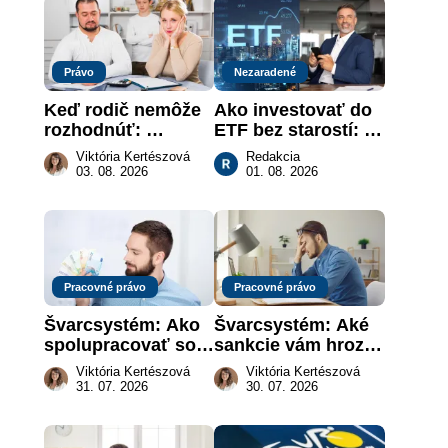
Právo
Nezaradené
Keď rodič nemôže 
Ako investovať do 
rozhodnúť: 
ETF bez starostí: 
nahradenie prejavu 
Investičné plány, 
Viktória Kertészová
Redakcia
vôle súdom v 
ktoré urobia prácu 
03. 08. 2026
01. 08. 2026
záujme dieťaťa
za vás
Pracovné právo
Pracovné právo
Švarcsystém: Ako 
Švarcsystém: Aké 
spolupracovať so 
sankcie vám hrozia 
živnostníkom 
a prečo nestačí 
Viktória Kertészová
Viktória Kertészová
legálne a bez 
zaplatiť pokutu?
31. 07. 2026
30. 07. 2026
rizika?