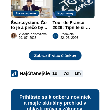
Pracovné právo
Kryptomeny
Švarcsystém: Čo 
Tour de France 
to je a prečo by 
2026: Tipnite si 
vás to malo 
pódium etapy a 
Viktória Kertészová
Redakcia
zaujímať
získajte podiel z 2 
29. 07. 2026
22. 07. 2026
000 €
Zobraziť viac článkov
Najčítanejšie
1d
7d
1m
Prihláste sa k odberu noviniek
a majte aktuálny prehľad v
oblasti práva a zákonov.