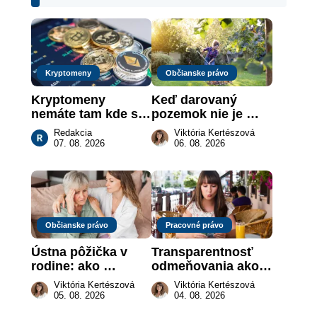
Kryptomeny
Občianske právo
Kryptomeny 
Keď darovaný 
nemáte tam kde si 
pozemok nie je 
myslíte: Viete, kde 
„hotová vec“: kedy 
Redakcia
Viktória Kertészová
sa naozaj 
môže darca žiadať 
07. 08. 2026
06. 08. 2026
nachádzajú?
dar späť
Občianske právo
Pracovné právo
Ústna pôžička v 
Transparentnosť 
rodine: ako 
odmeňovania ako 
vymôcť peniaze, 
právna povinnosť: 
Viktória Kertészová
Viktória Kertészová
keď na papieri nie 
revolúcia na 
05. 08. 2026
04. 08. 2026
je takmer nič
slovenskom trhu 