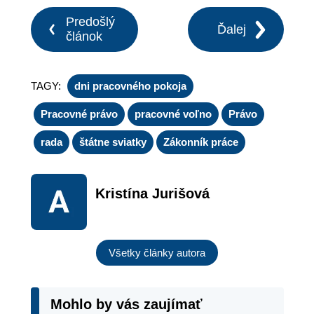
Predošlý
Ďalej
článok
TAGY:
dni pracovného pokoja
Pracovné právo
pracovné voľno
Právo
rada
štátne sviatky
Zákonník práce
Kristína Jurišová
Všetky články autora
Mohlo by vás zaujímať