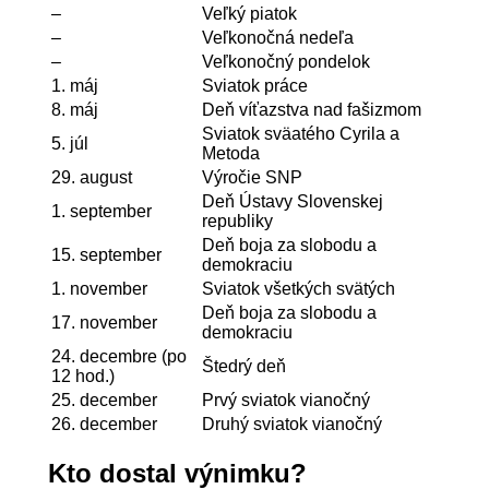
–
Veľký piatok
–
Veľkonočná nedeľa
–
Veľkonočný pondelok
1. máj
Sviatok práce
8. máj
Deň víťazstva nad fašizmom
Sviatok sväatého Cyrila a
5. júl
Metoda
29. august
Výročie SNP
Deň Ústavy Slovenskej
1. september
republiky
Deň boja za slobodu a
15. september
demokraciu
1. november
Sviatok všetkých svätých
Deň boja za slobodu a
17. november
demokraciu
24. decembre (po
Štedrý deň
12 hod.)
25. december
Prvý sviatok vianočný
26. december
Druhý sviatok vianočný
Kto dostal výnimku?