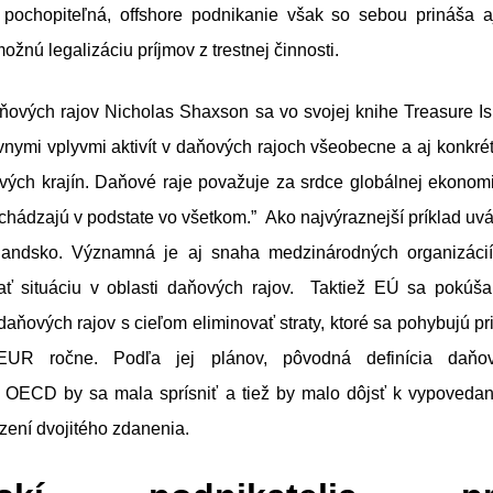
ochopiteľná, offshore podnikanie však so sebou prináša aj
žnú legalizáciu príjmov z trestnej činnosti.
aňových rajov Nicholas Shaxson sa vo svojej knihe Treasure I
vnymi vplyvmi aktivít v daňových rajoch všeobecne a aj konkré
ivých krajín. Daňové raje považuje za srdce globálnej ekonomi
hádzajú v podstate vo všetkom.” Ako najvýraznejší príklad uv
andsko. Významná je aj snaha medzinárodných organizácií
ť situáciu v oblasti daňových rajov. Taktiež EÚ sa pokúša
daňových rajov s cieľom eliminovať straty, ktoré sa pohybujú pr
 EUR ročne. Podľa jej plánov, pôvodná definícia daňo
a OECD by sa mala sprísniť a tiež by malo dôjsť k vypovedani
ení dvojitého zdanenia.