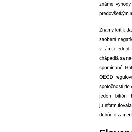
známe výhody p
predovšetkým mo
Známy kritik d
zaoberá negatí
v rámci jednotl
chápadlá sa nac
spomínané Hol
OECD regulova
spoločností do 
jeden bilión
ju sformuloval
dohôd o zamedz