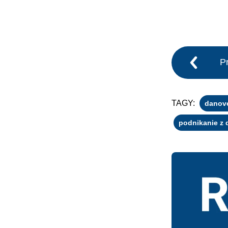
P
TAGY:
danove
podnikanie z 