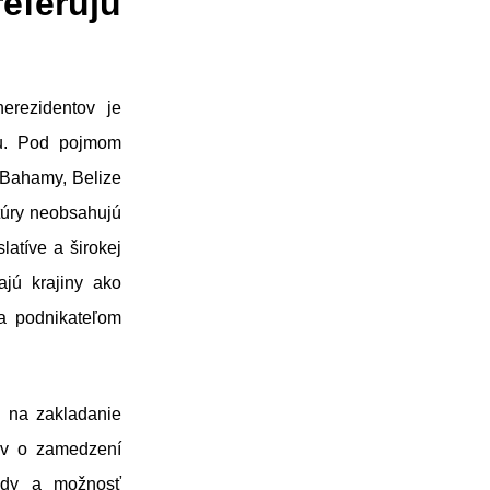
ferujú
erezidentov je
iu. Pod pojmom
 Bahamy, Belize
túry neobsahujú
latíve a širokej
ajú krajiny ako
a podnikateľom
 na zakladanie
lúv o zamedzení
endy a možnosť