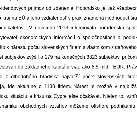
videndových príjmov od zdanenia. Holandsko je tiež všeobe
á krajina EÚ a jeho vzdialenosť v praxi znamená i jednoduchši
odnikateľov. V novembri 2013 informovala poradenská spol
ytovateľ ekonomických informácií o spoločnostiach a podnik
šlo k nárastu počtu slovenských firiem s vlastníkom z daňového r
et subjektov zvýšil o 179 na konečných 3823 subjektov, pričom 
vestovali do základného kapitálu viac ako 8,5 mld. EUR. Prá
je z dlhodobého hľadiska najväčší počet slovenských firi
ja, ide aktuálne o 1138 firiem. Nárast je možné v najbliž
tickú situáciu a krízu na Cypre ešte očakávať. Nielen to, vz
ynamiku obchodných vzťahov môžeme offshore podnikaniu 