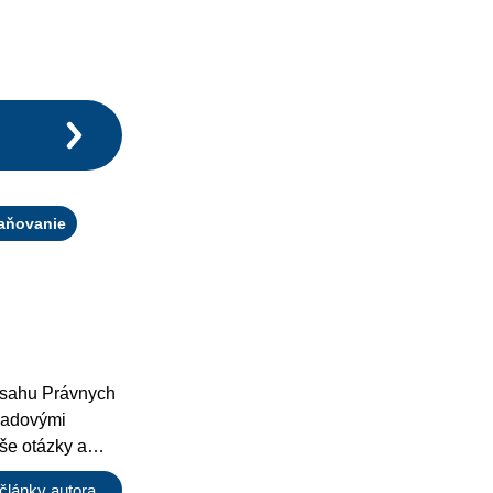
aňovanie
bsahu Právnych
ľadovými
še otázky a
iné články.
články autora