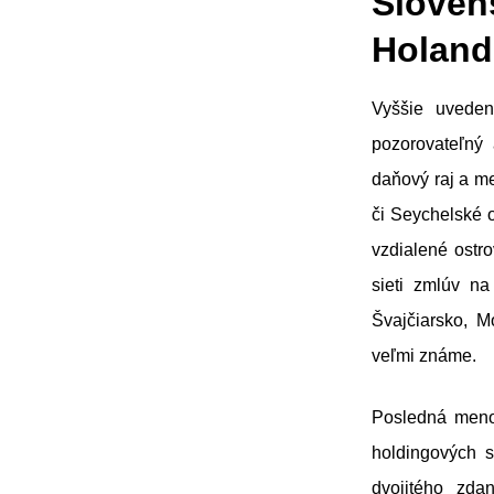
Slove
Holand
Vyššie uveden
pozorovateľný
daňový raj a m
či Seychelské 
vzdialené ostro
sieti zmlúv na
Švajčiarsko, 
veľmi známe.
Posledná meno
holdingových s
dvojitého zda