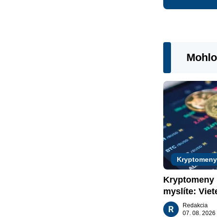
Mohlo
Kryptomeny
Kryptomeny n
myslíte: Viet
nachádzajú?
Redakcia
07. 08. 2026