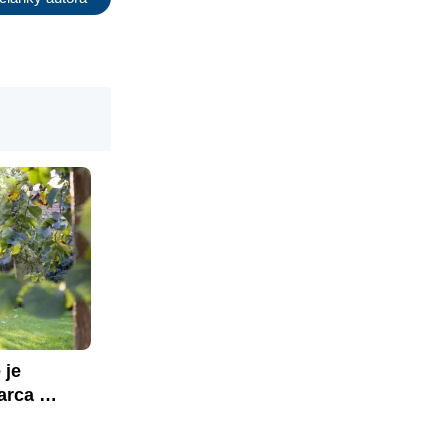
je 
rca 