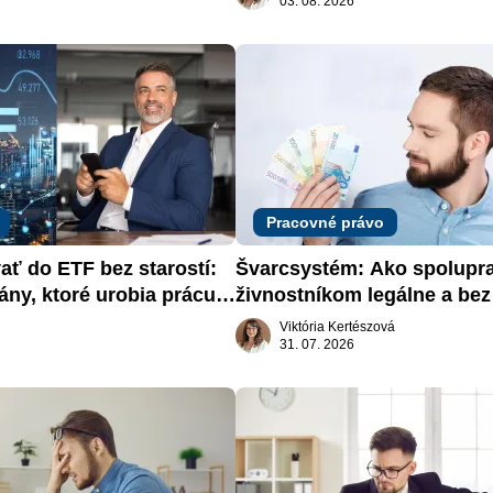
03. 08. 2026
Pracovné právo
ať do ETF bez starostí: 
Švarcsystém: Ako spolupra
ány, ktoré urobia prácu 
živnostníkom legálne a bez 
Viktória Kertészová
31. 07. 2026