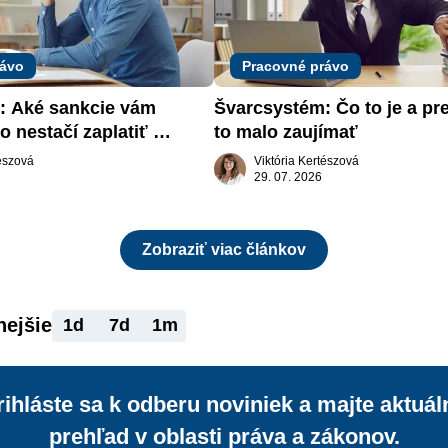
rávo
Pracovné právo
 Aké sankcie vám 
Švarcsystém: Čo to je a pre
o nestačí zaplatiť 
to malo zaujímať
tészová
Viktória Kertészová
29. 07. 2026
Zobraziť viac článkov
nejšie
1d
7d
1m
rihláste sa k odberu noviniek a majte aktuál
prehľad v oblasti práva a zákonov.