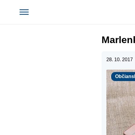
Marlenk
28. 10. 2017
Občianske p
Občians