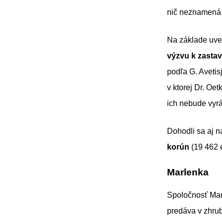
nič neznamená
Na základe uved
výzvu k zastav
podľa G. Avetis
v ktorej Dr. Oe
ich nebude vyr
Dohodli sa aj 
korún
(19 462 e
Marlenka
Spoločnosť Mar
predáva v zhrub