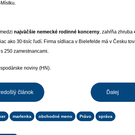
Místku.
í medzi
najväčšie nemecké rodinné koncerny
, zahŕňa zhruba
ac ako 30-tisíc ľudí. Firma sídliaca v Bielefelde má v Česku to
 s 250 zamestnancami.
ospodárske noviny (HN).
redošlý článok
Ďalej
ker
marlenka
obchodné meno
Právo
správa