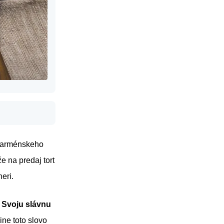
o arménskeho
e na predaj tort
eri.
.
Svoju slávnu
ne toto slovo