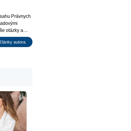
bsahu Právnych
ľadovými
še otázky a
iné články.
články autora