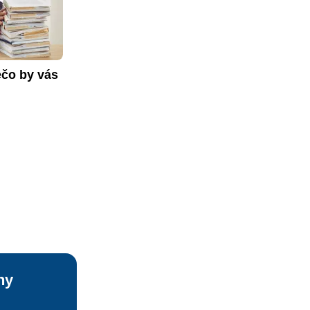
čo by vás 
ny