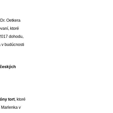
 Dr. Oetkera
vaní, ktoré
 2017 dohodu,
a v budúcnosti
c českých
óny tort
, ktoré
ť Marlenka v