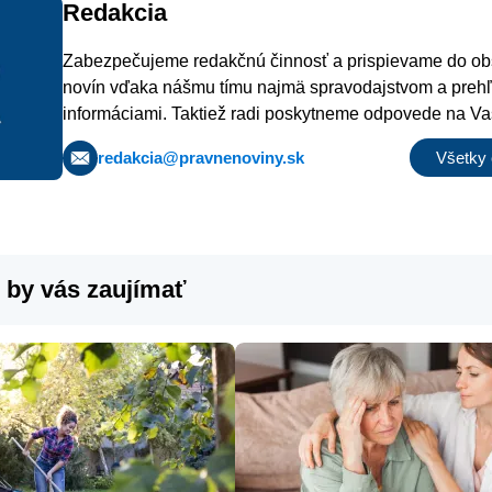
Redakcia
Zabezpečujeme redakčnú činnosť a prispievame do o
novín vďaka nášmu tímu najmä spravodajstvom a preh
informáciami. Taktiež radi poskytneme odpovede na Va
privítame aj akékoľvek podnety na zaujímavé správy či 
redakcia@pravnenoviny.sk
Všetky 
 by vás zaujímať