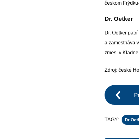
českom Frýdku-
Dr. Oetker
Dr. Oetker patr
a zamestnáva vi
zmesi v Kladne
Zdroj: české H
P
TAGY:
Dr Oet