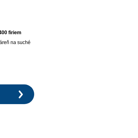
400 firiem
váreň na suché