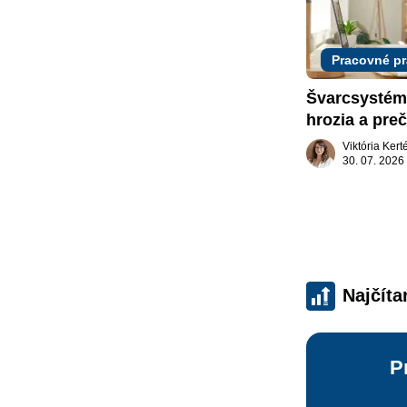
Pracovné p
Švarcsystém:
hrozia a preč
pokutu?
Viktória Ker
30. 07. 2026
Najčíta
P