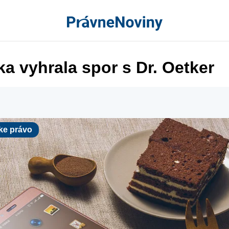
a vyhrala spor s Dr. Oetker
rávo
ke právo