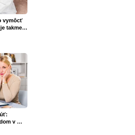
o vymôcť 
je takmer 
ť: 
dom v 