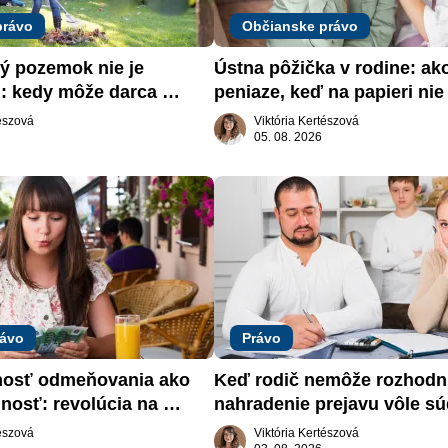
právo
Občianske právo
 pozemok nie je 
Ústna pôžička v rodine: ak
: kedy môže darca 
peniaze, keď na papieri nie 
päť
nič
tészová
Viktória Kertészová
05. 08. 2026
rávo
Právo
nosť odmeňovania ako 
Keď rodič nemôže rozhodnú
nosť: revolúcia na 
nahradenie prejavu vôle sú
trhu práce
záujme dieťaťa
tészová
Viktória Kertészová