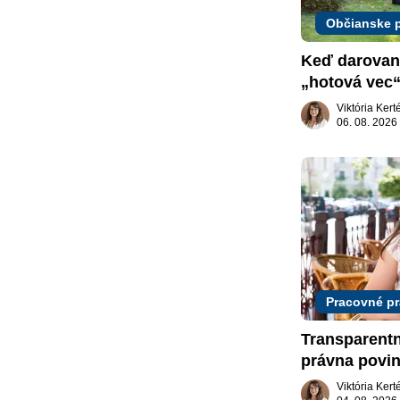
Občianske 
Keď darovaný
„hotová vec“
žiadať dar s
Viktória Ker
06. 08. 2026
Pracovné p
Transparent
právna povin
slovenskom 
Viktória Ker