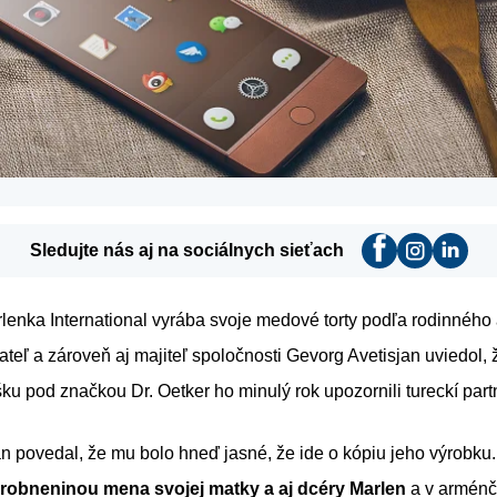
Sledujte nás aj na sociálnych sieťach
lenka International vyrába svoje medové torty podľa rodinnéh
ateľ a zároveň aj majiteľ spoločnosti Gevorg Avetisjan uviedol, ž
ku pod značkou Dr. Oetker ho minulý rok upozornili tureckí partn
n povedal, že mu bolo hneď jasné, že ide o kópiu jeho výrobku
drobneninou mena svojej matky a aj dcéry Marlen
a v arménči