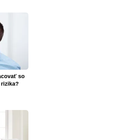
covať so 
rizika?