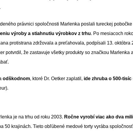
.
eného právnici spoločnosti Marlenka poslali tureckej pobočke
eniu výroby a stiahnutiu výrobkov z trhu
. Po mesiacoch roko
jana protistrana zdržovala a preťahovala, podpísali 13. októbra
tker potvrdil, že zastavuje všetky produkty so značkou Marlenka 
ábať.
na
odškodnom
, ktoré Dr. Oetker zaplatil,
ide zhruba o 500-tisí
ur).
lenka je na trhu od roku 2003.
Ročne vyrobí viac ako dva mili
a 50 krajinách. Tieto obľúbené medové torty vyrába spoločnos