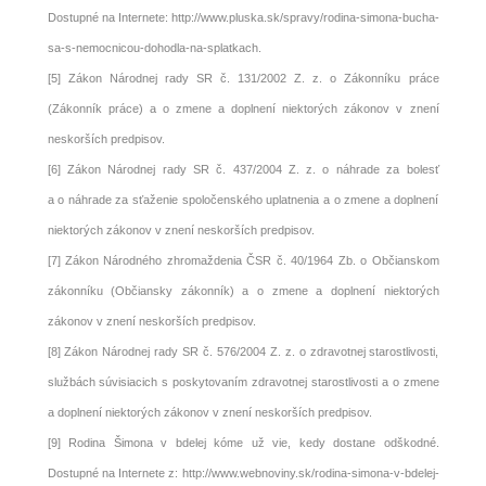
Dostupné na Internete:
http://www.pluska.sk/spravy/rodina-simona-bucha-
sa-s-nemocnicou-dohodla-na-splatkach.
[5]
Zákon Národnej rady SR č. 131/2002 Z. z. o Zákonníku práce
(Zákonník práce) a o zmene a doplnení niektorých zákonov v znení
neskorších predpisov.
[6]
Zákon Národnej rady SR č. 437/2004 Z. z. o náhrade za bolesť
a o náhrade za sťaženie spoločenského uplatnenia a o zmene a doplnení
niektorých zákonov v znení neskorších predpisov.
[7]
Zákon Národného zhromaždenia ČSR č. 40/1964 Zb. o Občianskom
zákonníku (Občiansky zákonník) a o zmene a doplnení niektorých
zákonov v znení neskorších predpisov.
[8]
Zákon Národnej rady SR č. 576/2004 Z. z. o zdravotnej starostlivosti,
službách súvisiacich s poskytovaním zdravotnej starostlivosti a o zmene
a doplnení niektorých zákonov v znení neskorších predpisov.
[9]
Rodina Šimona v bdelej kóme už vie, kedy dostane odškodné.
Dostupné na Internete z:
http://www.webnoviny.sk/rodina-simona-v-bdelej-