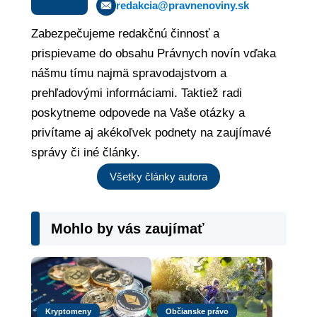
redakcia@pravnenoviny.sk
Zabezpečujeme redakčnú činnosť a
prispievame do obsahu Právnych novín vďaka
nášmu tímu najmä spravodajstvom a
prehľadovými informáciami. Taktiež radi
poskytneme odpovede na Vaše otázky a
privítame aj akékoľvek podnety na zaujímavé
správy či iné články.
Všetky články autora
Mohlo by vás zaujímať
Kryptomeny
Občianske právo