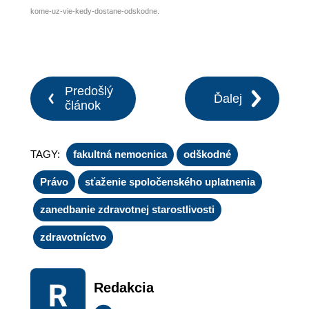
kome-uz-vie-kedy-dostane-odskodne.
Predošlý
Ďalej
článok
TAGY:
fakultná nemocnica
odškodné
Právo
sťaženie spoločenského uplatnenia
zanedbanie zdravotnej starostlivosti
zdravotníctvo
Redakcia