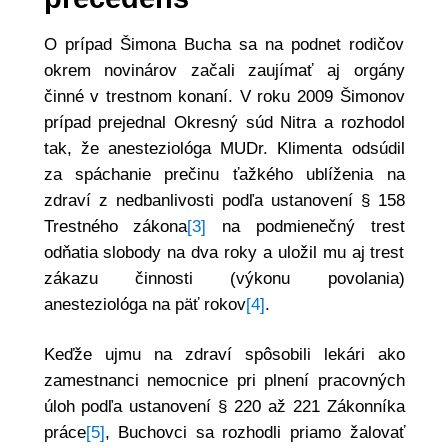
O prípad Šimona Bucha sa na podnet rodičov
okrem novinárov začali zaujímať aj orgány
činné v trestnom konaní. V roku 2009 Šimonov
prípad prejednal Okresný súd Nitra a rozhodol
tak, že anesteziológa MUDr. Klimenta odsúdil
za spáchanie prečinu ťažkého ublíženia na
zdraví z nedbanlivosti podľa ustanovení § 158
Trestného zákona
[3]
na podmienečný trest
odňatia slobody na dva roky a uložil mu aj trest
zákazu činnosti (výkonu povolania)
anesteziológa na päť rokov
[4]
.
Keďže ujmu na zdraví spôsobili lekári ako
zamestnanci nemocnice pri plnení pracovných
úloh podľa ustanovení § 220 až 221 Zákonníka
práce
[5]
, Buchovci sa rozhodli priamo žalovať