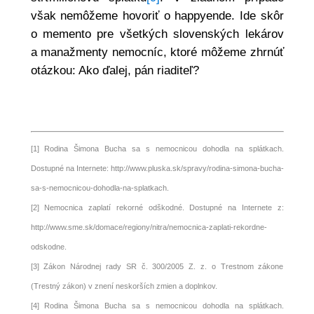
však nemôžeme hovoriť o happyende. Ide skôr
o memento pre všetkých slovenských lekárov
a manažmenty nemocníc, ktoré môžeme zhrnúť
otázkou: Ako ďalej, pán riaditeľ?
[1]
Rodina Šimona Bucha sa s nemocnicou dohodla na splátkach.
Dostupné na Internete:
http://www.pluska.sk/spravy/rodina-simona-bucha-
sa-s-nemocnicou-dohodla-na-splatkach.
[2]
Nemocnica zaplatí rekorné odškodné. Dostupné na Internete z:
http://www.sme.sk/domace/regiony/nitra/nemocnica-zaplati-rekordne-
odskodne.
[3]
Zákon Národnej rady SR č. 300/2005 Z. z. o Trestnom zákone
(Trestný zákon) v znení neskorších zmien a doplnkov.
[4]
Rodina Šimona Bucha sa s nemocnicou dohodla na splátkach.