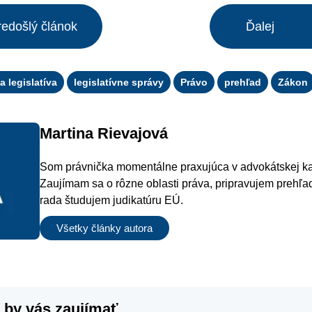
redošlý článok
Ďalej
 legislatíva
legislatívne správy
Právo
prehľad
Zákon
Martina Rievajová
Som právnička momentálne praxujúca v advokátskej kan
Zaujímam sa o rôzne oblasti práva, pripravujem prehľad
rada študujem judikatúru EÚ.
Všetky články autora
 by vás zaujímať