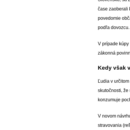
čase zaoberali 
povedomie občan
podľa dovozcu.
V prípade kúpy 
zákonná povinno
Kedy však 
Ľudia v určitom
skutočnosti, že
konzumuje pochá
V novom návrhu
stravovania (re