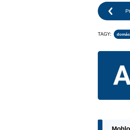
P
TAGY:
domáca
Mohlo