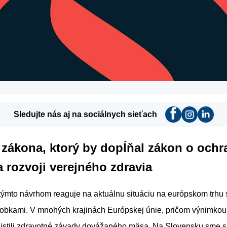
Sledujte nás aj na sociálnych sieťach
 zákona, ktorý by dopĺňal zákon o ochr
 rozvoji verejného zdravia
týmto návrhom reaguje na aktuálnu situáciu na európskom trh
obkami. V mnohých krajinách Európskej únie, pričom výnimkou 
zistili zdravotné závady dovážaného mäsa. Na Slovensku sme s