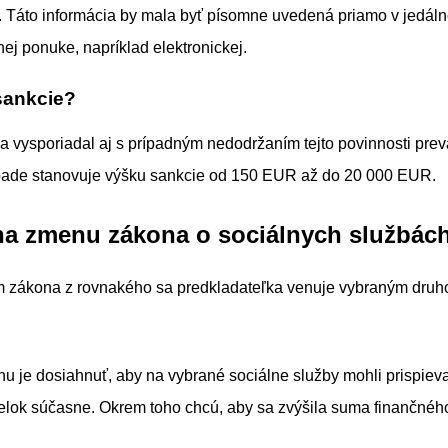
 Táto informácia by mala byť písomne uvedená priamo v jedáln
vnej ponuke, napríklad elektronickej.
sankcie?
 vysporiadal aj s prípadným nedodržaním tejto povinnosti pre
ípade stanovuje výšku sankcie od 150 EUR až do 20 000 EUR.
 na zmenu zákona o sociálnych službác
 zákona z rovnakého sa predkladateľka venuje vybraným druh
hu je dosiahnuť, aby na vybrané sociálne služby mohli prispieva
elok súčasne. Okrem toho chcú, aby sa zvýšila suma finančnéh