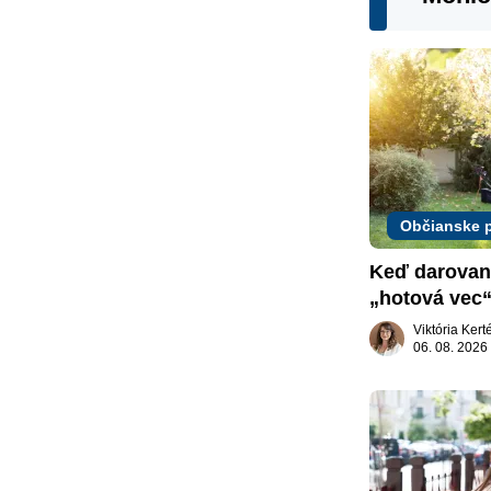
Občianske 
Keď darovaný
„hotová vec“
žiadať dar s
Viktória Ker
06. 08. 2026