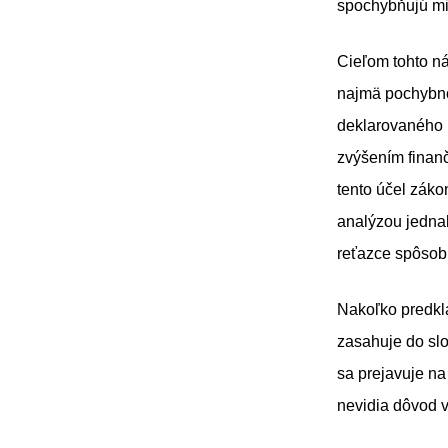
spochybňujú m
Cieľom tohto ná
najmä pochybnos
deklarovaného 
zvýšením finan
tento účel zák
analýzou jedna
reťazce spôsob
Nakoľko predkla
zasahuje do sl
sa prejavuje na
nevidia dôvod 