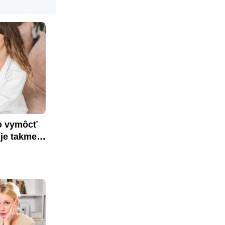
o vymôcť 
je takmer 