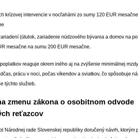
ch krízovej intervencie v nocľahárni zo sumy 120 EUR mesačn
ne
zariadení (útulok, zariadenie núdzového bývania a domov na pol
UR mesačne na sumu 200 EUR mesačne.
poplatkov reaguje okrem iného aj na zvýšenie minimálnej mzdy
adčas, prácu v noci, počas víkendov a sviatkov, čo spôsobuje n
e týchto služieb.
 na zmenu zákona o osobitnom odvode
ch reťazcov
l Národnej rade Slovenskej republiky doručený návrh, ktorým p