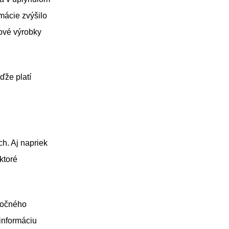
mácie zvýšilo
sové výrobky
ďže platí
h. Aj napriek
ktoré
ločného
 informáciu