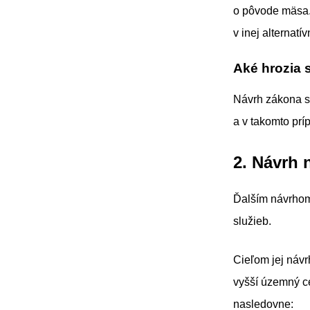
o pôvode mäsa.
v inej alternatí
Aké hrozia 
Návrh zákona sa
a v takomto pr
2. Návrh
Ďalším návrhom
služieb.
Cieľom jej návr
vyšší územný c
nasledovne: