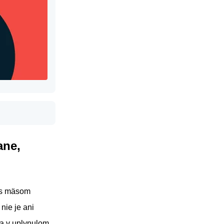
ane,
u s mäsom
nie je ani
a v uplynulom