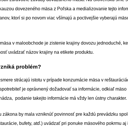
kauzou dovezeného mäsa z Poľska a medializovanie tejto infor
ov, ktorí si po novom viac všímajú a poctivejšie vyberajú mä
mäsa v maloobchode je zistenie krajiny dovozu jednoduché, ke
sť uvádzať názov krajiny na etikete produktu.
vzniká problém?
 smere strácajú istotu v prípade konzumácie mäsa v reštauráciác
 spotrebiteľ je oprávnený dožadovať sa informácie, odkiaľ mäso 
dza, podanie takejto informácie má vždy len ústny charakter.
 zákona by mala vzniknúť povinnosť pre každú prevádzku spo
štaurácie, bufety, atď.) uvádzať pri ponuke mäsového pokrmu aj