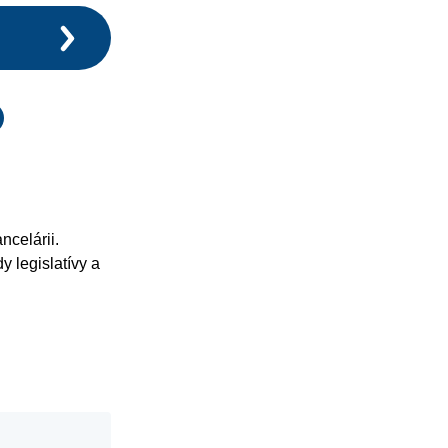
celárii.
y legislatívy a