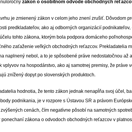
inuloročný
zákon o osobitnom odvode obchodných reťazco
vrhu je zmienený zákon v celom jeho znení zrušiť. Dôvodom pre
ti predkladateľov, ako aj odborných organizácií podnikateľov,
účelu tohto zákona, ktorým bola podpora domáceho poľnohosp
čného zaťaženie veľkých obchodných reťazcov. Prekladatelia ma
ona naplnený nebol, a to je spôsobené práve nedostatočnou až 
k vplyvov na hospodárstvo, ako aj samotnej premisy, že práve 
ujú znížený dopyt po slovenských produktoch.
datelia hodnotia, že tento zákon jednak nenapĺňa svoj účel, b
obody podnikania, je v rozpore s Ústavou SR a právom Európske
 zvýšených cenách, čím negatívne pôsobí na samotných spotrebi
v ponechaní zákona o odvodoch obchodných reťazcov v platnos