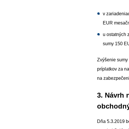
v zariadenia
EUR mesač
u ostatných 
sumy 150 E
Zvýšenie sumy 
príplatkov za n
na zabezpečeni
3. Návrh
obchodný
Dňa 5.3.2019 bo