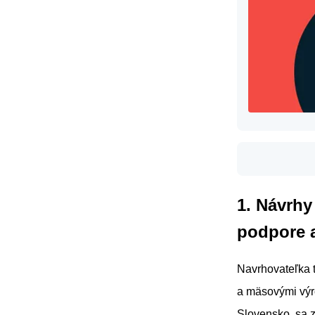
1. Návrhy
podpore a
Navrhovateľka 
a mäsovými výr
Slovensko, sa 