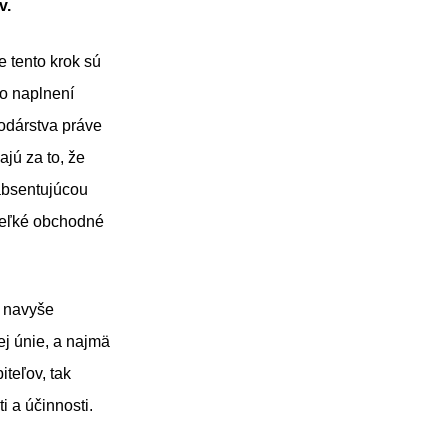
v.
 tento krok sú
 o naplnení
odárstva práve
jú za to, že
absentujúcou
veľké obchodné
a navyše
j únie, a najmä
teľov, tak
ti
a účinnosti.