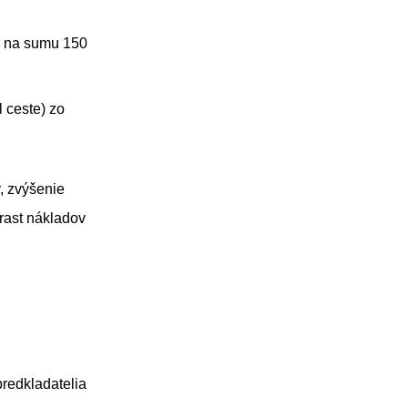
e na sumu 150
 ceste) zo
, zvýšenie
árast nákladov
redkladatelia