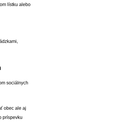
om lístku alebo
vádzkami,
h
om sociálnych
ť obec ale aj
o príspevku