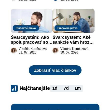
záujme dieťaťa
za vás
Pracovné právo
Pracovné právo
Švarcsystém: Ako 
Švarcsystém: Aké 
spolupracovať so 
sankcie vám hrozia 
živnostníkom 
a prečo nestačí 
Viktória Kertészová
Viktória Kertészová
legálne a bez 
zaplatiť pokutu?
31. 07. 2026
30. 07. 2026
rizika?
Zobraziť viac článkov
Najčítanejšie
1d
7d
1m