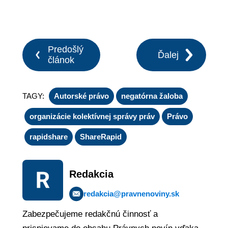
Predošlý
Ďalej
článok
TAGY:
Autorské právo
negatórna žaloba
organizácie kolektívnej správy práv
Právo
rapidshare
ShareRapid
Redakcia
redakcia@pravnenoviny.sk
Zabezpečujeme redakčnú činnosť a