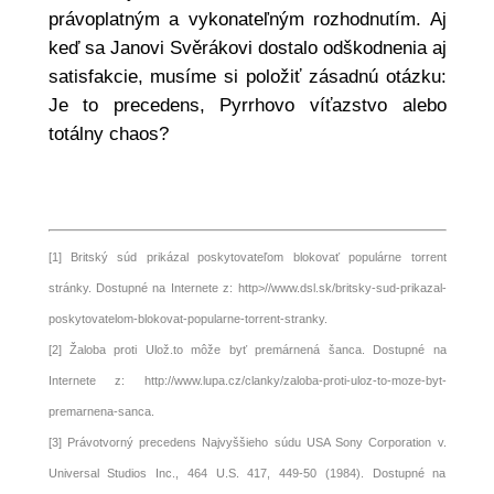
právoplatným a vykonateľným rozhodnutím. Aj
keď sa Janovi Svěrákovi dostalo odškodnenia aj
satisfakcie, musíme si položiť zásadnú otázku:
Je to precedens, Pyrrhovo víťazstvo alebo
totálny chaos?
[1]
Britský súd prikázal poskytovateľom blokovať populárne torrent
stránky. Dostupné na Internete z: http>//www.dsl.sk/britsky-sud-prikazal-
poskytovatelom-blokovat-popularne-torrent-stranky.
[2]
Žaloba proti Ulož.to môže byť premárnená šanca. Dostupné na
Internete z:
http://www.lupa.cz/clanky/zaloba-proti-uloz-to-moze-byt-
premarnena-sanca.
[3]
Právotvorný precedens Najvyššieho súdu USA Sony Corporation v.
Universal Studios Inc., 464 U.S. 417, 449-50 (1984). Dostupné na