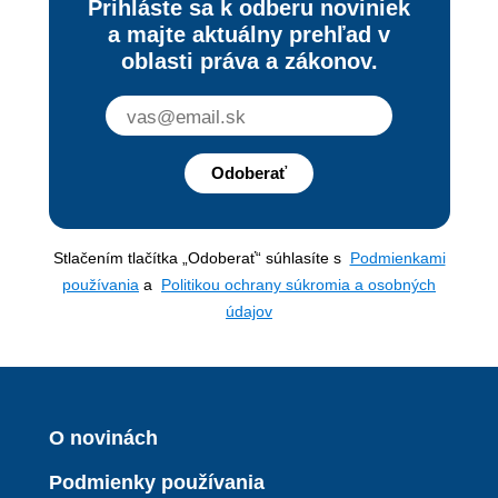
Prihláste sa k odberu noviniek
a majte aktuálny prehľad v
oblasti práva a zákonov.
Odoberať
Stlačením tlačítka „Odoberať“ súhlasíte s
Podmienkami
používania
a
Politikou ochrany súkromia a osobných
údajov
O novinách
Podmienky používania