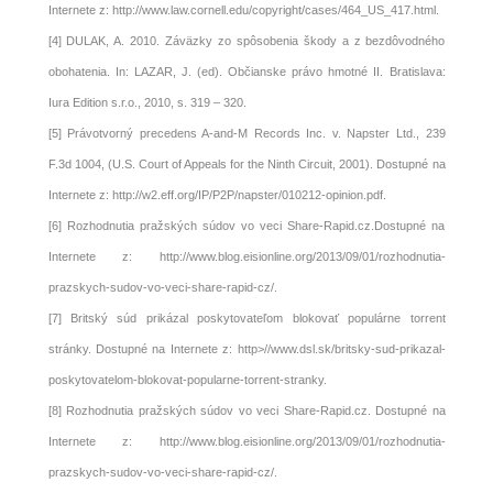
Internete z:
http://www.law.cornell.edu/copyright/cases/464_US_417.html.
[4]
DULAK, A. 2010. Záväzky zo spôsobenia škody a z bezdôvodného
obohatenia. In: LAZAR, J. (ed). Občianske právo hmotné II. Bratislava:
Iura Edition s.r.o., 2010, s. 319 – 320.
[5]
Právotvorný precedens A-and-M Records Inc. v. Napster Ltd., 239
F.3d 1004, (U.S. Court of Appeals for the Ninth Circuit, 2001). Dostupné na
Internete z:
http://w2.eff.org/IP/P2P/napster/010212-opinion.pdf.
[6]
Rozhodnutia pražských súdov vo veci Share-Rapid.cz.Dostupné na
Internete z:
http://www.blog.eisionline.org/2013/09/01/rozhodnutia-
prazskych-sudov-vo-veci-share-rapid-cz/.
[7]
Britský súd prikázal poskytovateľom blokovať populárne torrent
stránky. Dostupné na Internete z: http>//www.dsl.sk/britsky-sud-prikazal-
poskytovatelom-blokovat-popularne-torrent-stranky.
[8]
Rozhodnutia pražských súdov vo veci Share-Rapid.cz. Dostupné na
Internete z:
http://www.blog.eisionline.org/2013/09/01/rozhodnutia-
prazskych-sudov-vo-veci-share-rapid-cz/.