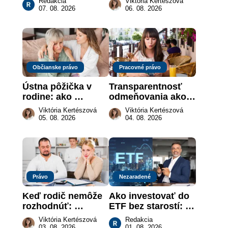
Redakcia
Viktória Kertészová
sa naozaj 
môže darca žiadať 
07. 08. 2026
06. 08. 2026
nachádzajú?
dar späť
Občianske právo
Pracovné právo
Ústna pôžička v 
Transparentnosť 
rodine: ako 
odmeňovania ako 
vymôcť peniaze, 
právna povinnosť: 
Viktória Kertészová
Viktória Kertészová
keď na papieri nie 
revolúcia na 
05. 08. 2026
04. 08. 2026
je takmer nič
slovenskom trhu 
práce
Právo
Nezaradené
Keď rodič nemôže 
Ako investovať do 
rozhodnúť: 
ETF bez starostí: 
nahradenie prejavu 
Investičné plány, 
Viktória Kertészová
Redakcia
vôle súdom v 
ktoré urobia prácu 
03. 08. 2026
01. 08. 2026