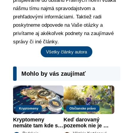
prispievame do obsahu Právnych novín vďaka
nášmu tímu najmä spravodajstvom a
prehľadovými informáciami. Taktiež radi
poskytneme odpovede na Vaše otázky a
privítame aj akékoľvek podnety na zaujímavé
správy či iné články.
Všetky články autora
Mohlo by vás zaujímať
Kryptomeny
Občianske právo
Kryptomeny 
Keď darovaný 
nemáte tam kde si 
pozemok nie je 
myslíte: Viete, kde 
„hotová vec“: kedy 