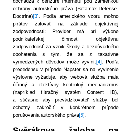
dochádza k cenzúre Internetu pod zámienkou
ochrany autorského práva (Betamax-Defense-
Doctrine)
[3]
. Podľa amerického vzoru možno
pirátov žalovať na základe objektívnej
zodpovednosti: Provider má pri výkone
podnikateľskej činnosti objektívnu
zodpovednosť za vznik škody a bezdôvodného
obohatenia s tým, že sa z taxatívne
vymedzených dôvodov môže vyviniť
[4]
. Podľa
precedensu v prípade Napster sa na vyvinenie
výslovne vyžaduje, aby webová služba mala
účinný a efektívny kontrolný mechanizmus
(napríklad filtračný systém Content ID),
a súčasne aby prevádzkovateľ služby bol
ochotný zakročiť v konkrétnom prípade
porušovania autorského práva
[5]
.
Svěrákova žaloba na