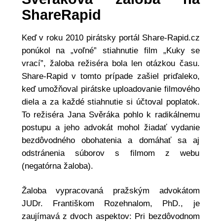
ShareRapid
Keď v roku 2010 pirátsky portál Share-Rapid.cz
ponúkol na „voľné” stiahnutie film „Kuky se
vrací”, žaloba režiséra bola len otázkou času.
Share-Rapid v tomto prípade zašiel priďaleko,
keď umožňoval pirátske uploadovanie filmového
diela a za každé stiahnutie si účtoval poplatok.
To režiséra Jana Svěráka pohlo k radikálnemu
postupu a jeho advokát mohol žiadať vydanie
bezdôvodného obohatenia a domáhať sa aj
odstránenia súborov s filmom z webu
(negatórna žaloba).
Žaloba vypracovaná pražským advokátom
JUDr. Františkom Rozehnalom, PhD., je
zaujímavá z dvoch aspektov: Pri bezdôvodnom