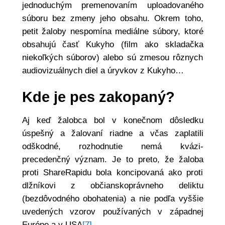
jednoduchým premenovaním uploadovaného
súboru bez zmeny jeho obsahu. Okrem toho,
petit žaloby nespomína mediálne súbory, ktoré
obsahujú časť Kukyho (film ako skladačka
niekoľkých súborov) alebo sú zmesou rôznych
audiovizuálnych diel a úryvkov z Kukyho…
Kde je pes zakopaný?
Aj keď žalobca bol v konečnom dôsledku
úspešný a žalovaní riadne a včas zaplatili
odškodné, rozhodnutie nemá kvázi-
precedenčný význam. Je to preto, že žaloba
proti ShareRapidu bola koncipovaná ako proti
dlžníkovi z občianskoprávneho deliktu
(bezdôvodného obohatenia) a nie podľa vyššie
uvedených vzorov používaných v západnej
Európe a v USA
[7]
.