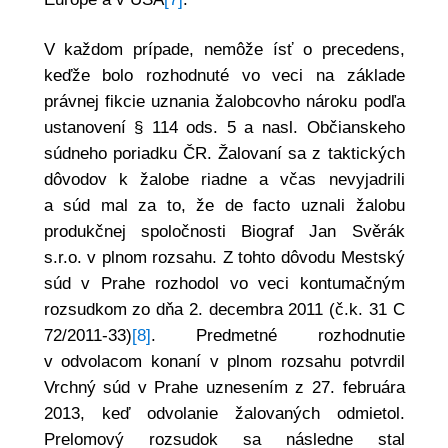
V každom prípade, nemôže ísť o precedens,
keďže bolo rozhodnuté vo veci na základe
právnej fikcie uznania žalobcovho nároku podľa
ustanovení § 114 ods. 5 a nasl. Občianskeho
súdneho poriadku ČR. Žalovaní sa z taktických
dôvodov k žalobe riadne a včas nevyjadrili
a súd mal za to, že de facto uznali žalobu
produkčnej spoločnosti Biograf Jan Svěrák
s.r.o. v plnom rozsahu. Z tohto dôvodu Mestský
súd v Prahe rozhodol vo veci kontumačným
rozsudkom zo dňa 2. decembra 2011 (č.k. 31 C
72/2011-33)
[8]
. Predmetné rozhodnutie
v odvolacom konaní v plnom rozsahu potvrdil
Vrchný súd v Prahe uznesením z 27. februára
2013, keď odvolanie žalovaných odmietol.
Prelomový rozsudok sa následne stal