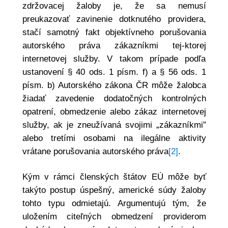
zdržovacej žaloby je, že sa nemusí
preukazovať zavinenie dotknutého providera,
stačí samotný fakt objektívneho porušovania
autorského práva zákazníkmi tej-ktorej
internetovej služby. V takom prípade podľa
ustanovení § 40 ods. 1 písm. f) a § 56 ods. 1
písm. b) Autorského zákona ČR môže žalobca
žiadať zavedenie dodatočných kontrolných
opatrení, obmedzenie alebo zákaz internetovej
služby, ak je zneužívaná svojimi „zákazníkmi”
alebo tretími osobami na ilegálne aktivity
vrátane porušovania autorského práva
[2]
.
Kým v rámci členských štátov EÚ môže byť
takýto postup úspešný, americké súdy žaloby
tohto typu odmietajú. Argumentujú tým, že
uložením citeľných obmedzení providerom