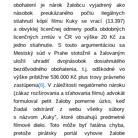
obohatení je nárok žalobcu vyjadrený ako
násobok preukázaného počtu ilegálnych
stiahnutí kópií filmu Kuky se vrací (13.397)
a obvyklej licenčnej odmeny podľa obdobných
licenčných zmlúv v ČR vo výške 20 Kč za
jedno stiahnutie. S touto argumentáciou sa
Mestský súd v Prahe stotožnil a žalovaným
uložil uhradiť dvojnásobok dosiahnutého
bezdôvodného obohatenia, t.j. odškodné vo
výške približne 536.000 Kč plus trovy právneho
zastúpenia
[6]
. V záležitosti negatórneho nároku
(zákaz rozširovania a sťahovania filmu) advokát
formuloval petit žaloby pomerne úzko, keď
žiadal odstrániť z webu všetky súbory
s názvom „Kuky”, ktoré obsahujú predmetné
filmové dielo. Toto môže byť fatálna chyba,
pretože pirátsky portál vyhovie žalobe