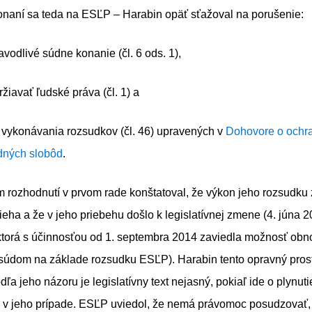
naní sa teda na ESĽP – Harabin opäť sťažoval na porušenie:
avodlivé súdne konanie (čl. 6 ods. 1),
žiavať ľudské práva (čl. 1) a
 vykonávania rozsudkov (čl. 46) upravených v
Dohovore o ochr
dných slobôd
.
 rozhodnutí v prvom rade konštatoval, že výkon jeho rozsudku
ieha a že v jeho priebehu došlo k legislatívnej zmene (4. júna 2
 ktorá s účinnosťou od 1. septembra 2014 zaviedla možnosť ob
súdom na základe rozsudku ESĽP). Harabin tento opravný prost
ľa jeho názoru je legislatívny text nejasný, pokiaľ ide o plynuti
 v jeho prípade. ESĽP uviedol, že nemá právomoc posudzovať,