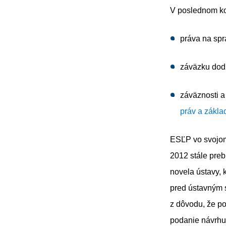
V poslednom ko
práva na spr
záväzku dodr
záväznosti a
práv a zákla
ESĽP vo svojom
2012 stále preb
novela ústavy,
pred ústavným 
z dôvodu, že pod
podanie návrhu