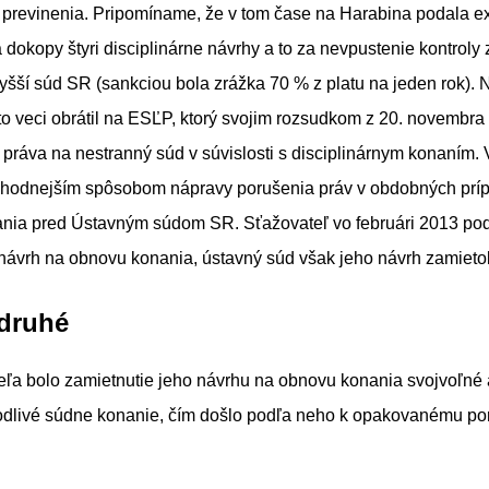
 previnenia. Pripomíname, že v tom čase na Harabina podala e
 dokopy štyri disciplinárne návrhy a to za nevpustenie kontroly 
vyšší súd SR (sankciou bola zrážka 70 % z platu na jeden rok).
jto veci obrátil na ESĽP, ktorý svojim rozsudkom z 20. novembr
 práva na nestranný súd v súvislosti s disciplinárnym konaním.
jvhodnejším spôsobom nápravy porušenia práv v obdobných prí
nia pred Ústavným súdom SR. Sťažovateľ vo februári 2013 pod
návrh na obnovu konania, ústavný súd však jeho návrh zamietol
druhé
ľa bolo zamietnutie jeho návrhu na obnovu konania svojvoľné 
odlivé súdne konanie, čím došlo podľa neho k opakovanému po