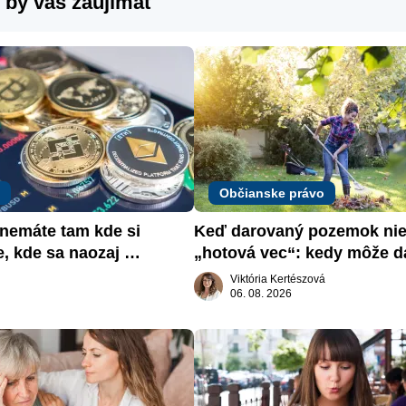
 by vás zaujímať
Občianske právo
emáte tam kde si 
Keď darovaný pozemok nie 
e, kde sa naozaj 
„hotová vec“: kedy môže da
žiadať dar späť
Viktória Kertészová
06. 08. 2026