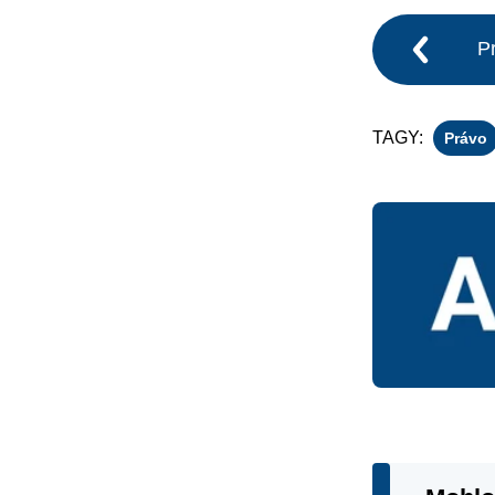
P
TAGY:
Právo