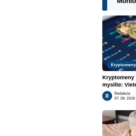
Mohlo
Kryptomeny
Kryptomeny n
myslíte: Viet
nachádzajú?
Redakcia
07. 08. 2026