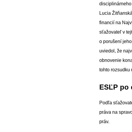
disciplinárneho
Lucia Žitňanská
financií na Naj
sťažovateľ v te
o porušení jeho
uviedol, že na
obnovenie kona
tohto rozsudku 
ESĽP po 
Podľa sťažovate
práva na sprav
práv.