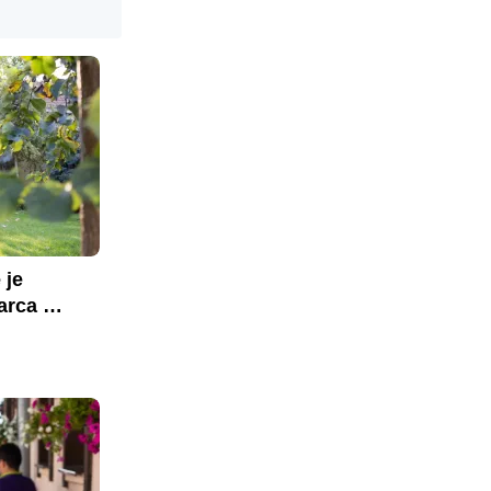
je 
rca 