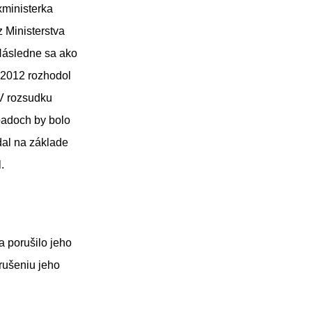
xministerka
z Ministerstva
 Následne sa ako
a 2012 rozhodol
 V rozsudku
padoch by bolo
al na základe
.
a porušilo jeho
rušeniu jeho