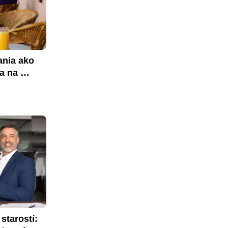
nia ako 
a na 
tarostí: 