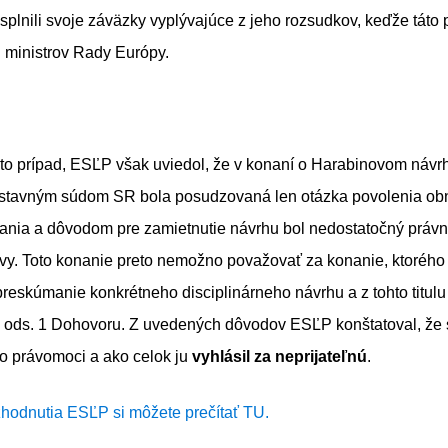
splnili svoje záväzky vyplývajúce z jeho rozsudkov, keďže táto
 ministrov Rady Európy.
nto prípad, ESĽP však uviedol, že v konaní o Harabinovom náv
stavným súdom SR bola posudzovaná len otázka povolenia ob
nia a dôvodom pre zamietnutie návrhu bol nedostatočný právn
vy. Toto konanie preto nemožno považovať za konanie, ktoréh
reskúmanie konkrétneho disciplinárneho návrhu a z tohto titulu
6 ods. 1 Dohovoru. Z uvedených dôvodov ESĽP konštatoval, že
o právomoci a ako celok ju
vyhlásil za neprijateľnú
.
zhodnutia ESĽP si môžete prečítať TU.