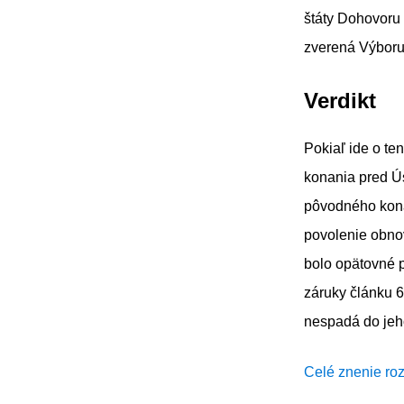
štáty Dohovoru 
zverená Výboru
Verdikt
Pokiaľ ide o te
konania pred Ú
pôvodného kona
povolenie obno
bolo opätovné p
záruky článku 
nespadá do jeh
Celé znenie ro