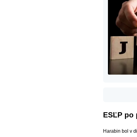
ESĽP po 
​Harabin bol v