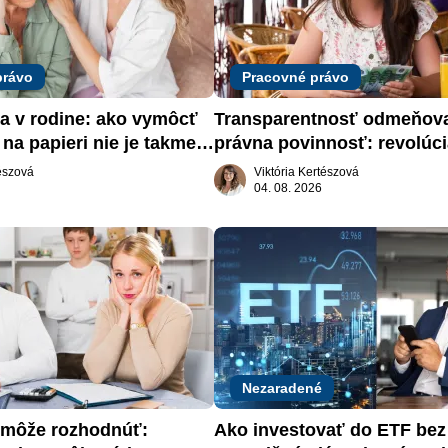
právo
Pracovné právo
a v rodine: ako vymôcť 
Transparentnosť odmeňova
na papieri nie je takmer 
právna povinnosť: revolúci
slovenskom trhu práce
tészová
Viktória Kertészová
04. 08. 2026
Nezaradené
môže rozhodnúť: 
Ako investovať do ETF bez s