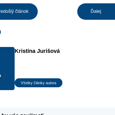
redošlý článok
Ďalej
Kristína Jurišová
Všetky články autora