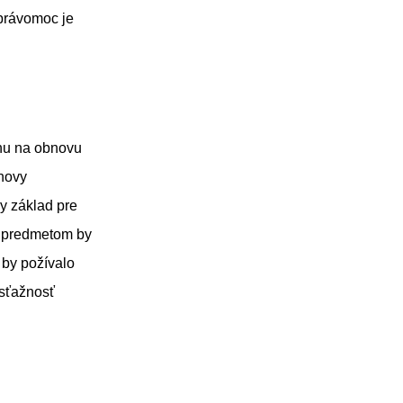
 právomoc je
rhu na obnovu
novy
y základ pre
o predmetom by
 by požívalo
 sťažnosť