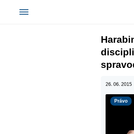
Harabin
discipl
spravo
26. 06. 2015
Právo
Právo