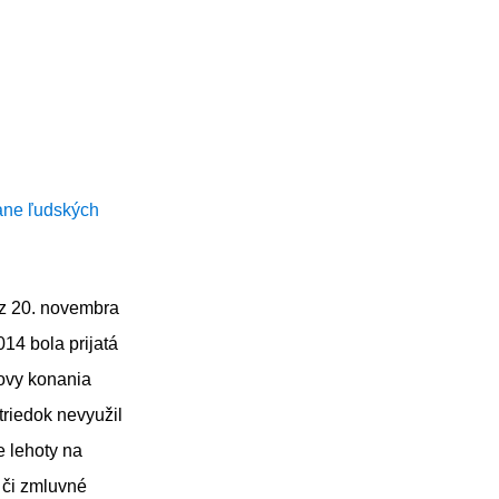
ane ľudských
 z 20. novembra
014 bola prijatá
novy konania
riedok nevyužil
e lehoty na
 či zmluvné