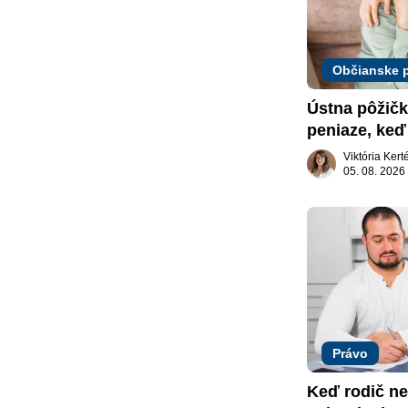
Občianske 
Ústna pôžičk
peniaze, keď 
nič
Viktória Ker
05. 08. 2026
Právo
Keď rodič ne