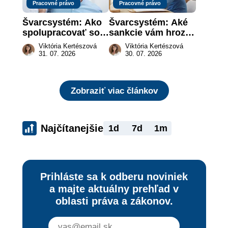
Pracovné právo
Pracovné právo
Švarcsystém: Ako 
Švarcsystém: Aké 
spolupracovať so 
sankcie vám hrozia 
živnostníkom 
a prečo nestačí 
Viktória Kertészová
Viktória Kertészová
legálne a bez 
zaplatiť pokutu?
31. 07. 2026
30. 07. 2026
rizika?
Zobraziť viac článkov
Najčítanejšie
1d
7d
1m
Prihláste sa k odberu noviniek
a majte aktuálny prehľad v
oblasti práva a zákonov.