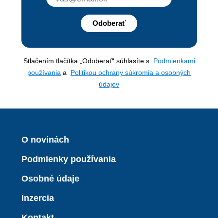
Odoberať
Stlačením tlačítka „Odoberať“ súhlasíte s
Podmienkami
používania
a
Politikou ochrany súkromia a osobných
údajov
O novinách
Podmienky používania
Osobné údaje
Inzercia
Kontakt