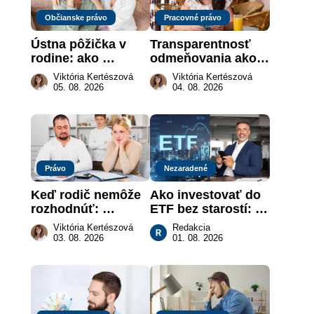
Občianske právo
Pracovné právo
Ústna pôžička v 
Transparentnosť 
rodine: ako 
odmeňovania ako 
vymôcť peniaze, 
právna povinnosť: 
Viktória Kertészová
Viktória Kertészová
keď na papieri nie 
revolúcia na 
05. 08. 2026
04. 08. 2026
je takmer nič
slovenskom trhu 
práce
Právo
Nezaradené
Keď rodič nemôže 
Ako investovať do 
rozhodnúť: 
ETF bez starostí: 
nahradenie prejavu 
Investičné plány, 
Viktória Kertészová
Redakcia
vôle súdom v 
ktoré urobia prácu 
03. 08. 2026
01. 08. 2026
záujme dieťaťa
za vás