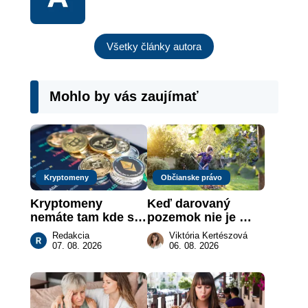
Všetky články autora
Mohlo by vás zaujímať
Kryptomeny
Občianske právo
Kryptomeny 
Keď darovaný 
nemáte tam kde si 
pozemok nie je 
myslíte: Viete, kde 
„hotová vec“: kedy 
Redakcia
Viktória Kertészová
sa naozaj 
môže darca žiadať 
07. 08. 2026
06. 08. 2026
nachádzajú?
dar späť