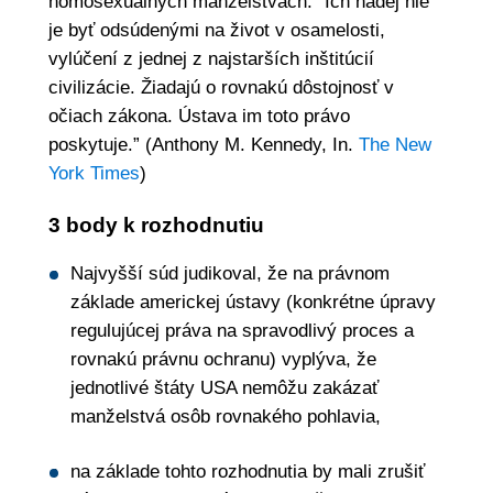
homosexuálnych manželstvách: ”Ich nádej nie
je byť odsúdenými na život v osamelosti,
vylúčení z jednej z najstarších inštitúcií
civilizácie. Žiadajú o rovnakú dôstojnosť v
očiach zákona. Ústava im toto právo
poskytuje.” (Anthony M. Kennedy, In.
The New
York Times
)
3 body k rozhodnutiu
Najvyšší súd judikoval, že na právnom
základe americkej ústavy (konkrétne úpravy
regulujúcej práva na spravodlivý proces a
rovnakú právnu ochranu) vyplýva, že
jednotlivé štáty USA nemôžu zakázať
manželstvá osôb rovnakého pohlavia,
na základe tohto rozhodnutia by mali zrušiť