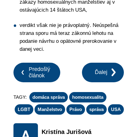
zákazy homosexuálnych manželstiev aj v
ostávajúcich 14 štátoch USA,
verdikt však nie je právoplatný. Neúspešná
strana sporu má teraz zákonnú lehotu na
podanie návrhu o opätovné prerokovanie v
danej veci.
Predošlý
Ďalej
článok
TAGY:
domáca správa
homosexualita
LGBT
Manželstvo
Právo
správa
USA
Kristína Jurišová