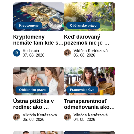
Kryptomeny
Občianske právo
Kryptomeny 
Keď darovaný 
nemáte tam kde si 
pozemok nie je 
myslíte: Viete, kde 
„hotová vec“: kedy 
Redakcia
Viktória Kertészová
sa naozaj 
môže darca žiadať 
07. 08. 2026
06. 08. 2026
nachádzajú?
dar späť
Občianske právo
Pracovné právo
Ústna pôžička v 
Transparentnosť 
rodine: ako 
odmeňovania ako 
vymôcť peniaze, 
právna povinnosť: 
Viktória Kertészová
Viktória Kertészová
keď na papieri nie 
revolúcia na 
05. 08. 2026
04. 08. 2026
je takmer nič
slovenskom trhu 
práce