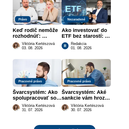
Právo
Nezaradené
Keď rodič nemôže 
Ako investovať do 
rozhodnúť: 
ETF bez starostí: 
nahradenie prejavu 
Investičné plány, 
Viktória Kertészová
Redakcia
vôle súdom v 
ktoré urobia prácu 
03. 08. 2026
01. 08. 2026
záujme dieťaťa
za vás
Pracovné právo
Pracovné právo
Švarcsystém: Ako 
Švarcsystém: Aké 
spolupracovať so 
sankcie vám hrozia 
živnostníkom 
a prečo nestačí 
Viktória Kertészová
Viktória Kertészová
legálne a bez 
zaplatiť pokutu?
31. 07. 2026
30. 07. 2026
rizika?