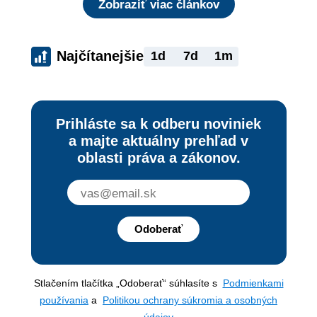
Zobraziť viac článkov
Najčítanejšie
1d
7d
1m
Prihláste sa k odberu noviniek
a majte aktuálny prehľad v
oblasti práva a zákonov.
Odoberať
Stlačením tlačítka „Odoberať“ súhlasíte s
Podmienkami
používania
a
Politikou ochrany súkromia a osobných
údajov