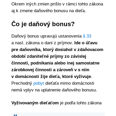
Okrem iných zmien prišlo v rámci tohto zákona
aj k zmene daňového bonusu na dieťa.
Čo je daňový bonus?
Daňový bonus upravujú ustanovenia
§ 33
a nasl. zákona o dani z príjmov.
Ide o úľavu
pre daňovníka, ktorý dosiahol v zdaňovacom
období zdaniteľné príjmy zo závislej
činnosti, podnikania alebo inej samostatne
zárobkovej činnosti a zároveň v s ním
v domácnosti žije dieťa, ktoré vyživuje
.
Prechodný
pobyt
dieťaťa mimo domácnosti
nemá vplyv na uplatnenie daňového bonusu.
Vyživovaným dieťaťom
je podľa tohto zákona