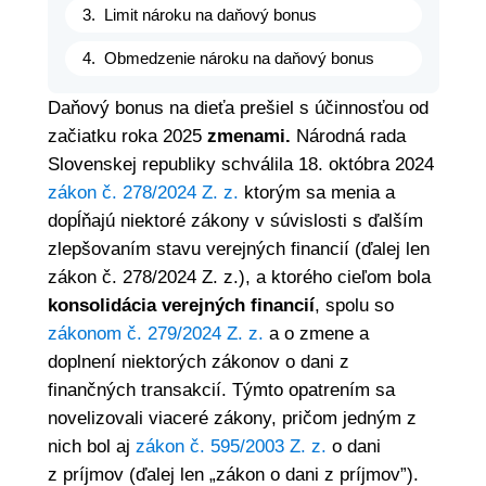
Limit nároku na daňový bonus
Obmedzenie nároku na daňový bonus
Daňový bonus na dieťa prešiel s účinnosťou od
začiatku roka 2025
zmenami.
Národná rada
Slovenskej republiky schválila 18. októbra 2024
zákon č. 278/2024 Z. z.
ktorým sa menia a
dopĺňajú niektoré zákony v súvislosti s ďalším
zlepšovaním stavu verejných financií (ďalej len
zákon č. 278/2024 Z. z.), a ktorého cieľom bola
konsolidácia verejných financií
, spolu so
zákonom č. 279/2024 Z. z.
a o zmene a
doplnení niektorých zákonov o dani z
finančných transakcií. Týmto opatrením sa
novelizovali viaceré zákony, pričom jedným z
nich bol aj
zákon č. 595/2003 Z. z.
o dani
z príjmov (ďalej len „zákon o dani z príjmov”).