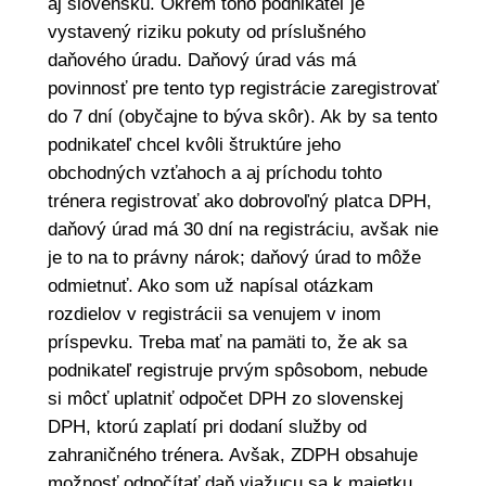
aj slovenskú. Okrem toho podnikateľ je
vystavený riziku pokuty od príslušného
daňového úradu. Daňový úrad vás má
povinnosť pre tento typ registrácie zaregistrovať
do 7 dní (obyčajne to býva skôr). Ak by sa tento
podnikateľ chcel kvôli štruktúre jeho
obchodných vzťahoch a aj príchodu tohto
trénera registrovať ako dobrovoľný platca DPH,
daňový úrad má 30 dní na registráciu, avšak nie
je to na to právny nárok; daňový úrad to môže
odmietnuť. Ako som už napísal otázkam
rozdielov v registrácii sa venujem v inom
príspevku. Treba mať na pamäti to, že ak sa
podnikateľ registruje prvým spôsobom, nebude
si môcť uplatniť odpočet DPH zo slovenskej
DPH, ktorú zaplatí pri dodaní služby od
zahraničného trénera. Avšak, ZDPH obsahuje
možnosť odpočítať daň viažucu sa k majetku,