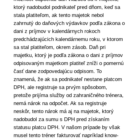
ktorý nadobudol podnikateľ pred dňom, keď sa
stala platiteľom, ak tento majetok nebol
zahrnutý do daňových výdavkov podľa zákona o
dani z príjmov v kalendárnych rokoch
predchádzajúcich kalendárnemu roku, v ktorom
sa stal platiteľom, okrem zásob. Daň pri
majetku, ktorý je podľa zákona o dani z príjmov
odpisovaným majetkom platiteľ zníži o pomernú
časť dane zodpovedajúcu odpisom. To
znamená, že ak sa podnikateľ nestane platcom
DPH, ale registruje sa prvým spôsobom,
pretože prijíma služby od zahraničného trénera,
nemá nárok na odpočet. Ak sa registruje
neskôr, tento nárok má aj na majetok, ktorý
nadobudol za sumu s DPH pred získaním
statusu platcu DPH. V našom prípade by však
musel tento tréner fakturovať napríklad know-