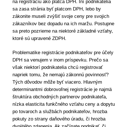
na registráciu ako platca DPH. Iní podnikatelia
sa zasa stránia byť platcom DPH, lebo by
zákonite museli zvýšiť svoje ceny pre svojich
zákazníkov bez dopadu na ich maržu. Postupne
sa preto pozrieme na niektoré základné vzťahy,
ktoré sú upravené ZDPH.
Problematike registrácie podnikateľov pre účely
DPH sa venujem v inom príspevku. Prečo sa
však niektorí podnikatelia chcú registrovať
napriek tomu, že nemajú zákonnú povinnosť?
Tých dôvodov môže byť viacero. Hlavným
determinantmi dobrovoľnej registrácie je najmä
štruktúra obchodných partnerov podnikateľa,
nízka elasticita funkčného vzťahu ceny a dopytu
po tovaroch a službách podnikateľov, hrozba
pokuty zo strany daňového úradu, či hrozba
dvojitého zdanenia. Ak začínate podnikať, či