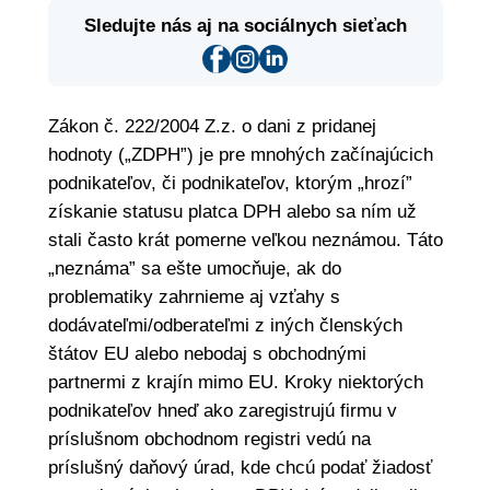
Sledujte nás aj na sociálnych sieťach
Zákon č. 222/2004 Z.z. o dani z pridanej
hodnoty („ZDPH”) je pre mnohých začínajúcich
podnikateľov, či podnikateľov, ktorým „hrozí”
získanie statusu platca DPH alebo sa ním už
stali často krát pomerne veľkou neznámou. Táto
„neznáma” sa ešte umocňuje, ak do
problematiky zahrnieme aj vzťahy s
dodávateľmi/odberateľmi z iných členských
štátov EU alebo nebodaj s obchodnými
partnermi z krajín mimo EU. Kroky niektorých
podnikateľov hneď ako zaregistrujú firmu v
príslušnom obchodnom registri vedú na
príslušný daňový úrad, kde chcú podať žiadosť