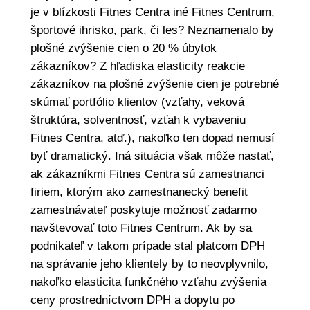
je v blízkosti Fitnes Centra iné Fitnes Centrum,
športové ihrisko, park, či les? Neznamenalo by
plošné zvýšenie cien o 20 % úbytok
zákazníkov? Z hľadiska elasticity reakcie
zákazníkov na plošné zvýšenie cien je potrebné
skúmať portfólio klientov (vzťahy, veková
štruktúra, solventnosť, vzťah k vybaveniu
Fitnes Centra, atď.), nakoľko ten dopad nemusí
byť dramatický. Iná situácia však môže nastať,
ak zákazníkmi Fitnes Centra sú zamestnanci
firiem, ktorým ako zamestnanecký benefit
zamestnávateľ poskytuje možnosť zadarmo
navštevovať toto Fitnes Centrum. Ak by sa
podnikateľ v takom prípade stal platcom DPH
na správanie jeho klientely by to neovplyvnilo,
nakoľko elasticita funkčného vzťahu zvýšenia
ceny prostredníctvom DPH a dopytu po