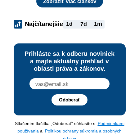
Zobraziť viac článkov
Najčítanejšie
1d
7d
1m
Prihláste sa k odberu noviniek
a majte aktuálny prehľad v
oblasti práva a zákonov.
Odoberať
Stlačením tlačítka „Odoberať“ súhlasíte s
Podmienkami
používania
a
Politikou ochrany súkromia a osobných
údajov