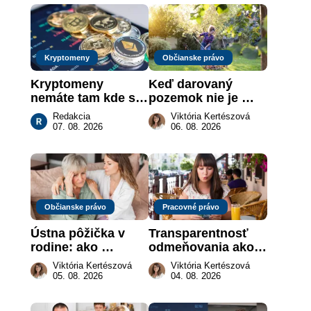
Kryptomeny
Občianske právo
Kryptomeny 
Keď darovaný 
nemáte tam kde si 
pozemok nie je 
myslíte: Viete, kde 
„hotová vec“: kedy 
Redakcia
Viktória Kertészová
sa naozaj 
môže darca žiadať 
07. 08. 2026
06. 08. 2026
nachádzajú?
dar späť
Občianske právo
Pracovné právo
Ústna pôžička v 
Transparentnosť 
rodine: ako 
odmeňovania ako 
vymôcť peniaze, 
právna povinnosť: 
Viktória Kertészová
Viktória Kertészová
keď na papieri nie 
revolúcia na 
05. 08. 2026
04. 08. 2026
je takmer nič
slovenskom trhu 
práce