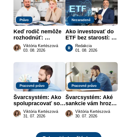
Právo
Nezaradené
Keď rodič nemôže 
Ako investovať do 
rozhodnúť: 
ETF bez starostí: 
nahradenie prejavu 
Investičné plány, 
Viktória Kertészová
Redakcia
vôle súdom v 
ktoré urobia prácu 
03. 08. 2026
01. 08. 2026
záujme dieťaťa
za vás
Pracovné právo
Pracovné právo
Švarcsystém: Ako 
Švarcsystém: Aké 
spolupracovať so 
sankcie vám hrozia 
živnostníkom 
a prečo nestačí 
Viktória Kertészová
Viktória Kertészová
legálne a bez 
zaplatiť pokutu?
31. 07. 2026
30. 07. 2026
rizika?