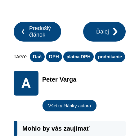
Predošlý
Ďalej
článok
TAGY:
Daň
DPH
platca DPH
podnikanie
Peter Varga
Všetky články autora
Mohlo by vás zaujímať