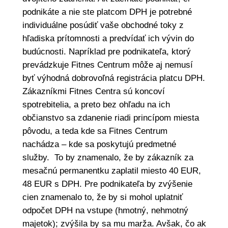
podnikáte a nie ste platcom DPH je potrebné
individuálne posúdiť vaše obchodné toky z
hľadiska prítomnosti a predvídať ich vývin do
budúcnosti. Napríklad pre podnikateľa, ktorý
prevádzkuje Fitnes Centrum môže aj nemusí
byť výhodná dobrovoľná registrácia platcu DPH.
Zákazníkmi Fitnes Centra sú koncoví
spotrebitelia, a preto bez ohľadu na ich
občianstvo sa zdanenie riadi princípom miesta
pôvodu, a teda kde sa Fitnes Centrum
nachádza – kde sa poskytujú predmetné
služby. To by znamenalo, že by zákazník za
mesačnú permanentku zaplatil miesto 40 EUR,
48 EUR s DPH. Pre podnikateľa by zvýšenie
cien znamenalo to, že by si mohol uplatniť
odpočet DPH na vstupe (hmotný, nehmotný
majetok); zvýšila by sa mu marža. Avšak, čo ak