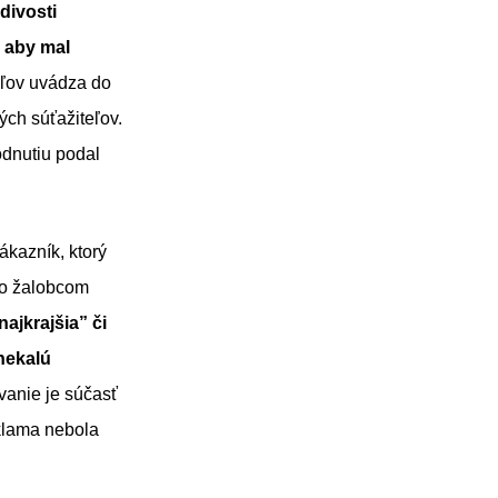
divosti
, aby mal
eľov uvádza do
ch súťažiteľov.
odnutiu podal
kazník, ktorý
ho žalobcom
ajkrajšia” či
nekalú
anie je súčasť
eklama nebola