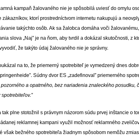
amná kampaň žalovaného nie je spôsobilá uviesť do omylu osob
e zákazníkov, ktorí prostredníctvom internetu nakupujú a neovpl
ávanie takýchto osôb. Ak sa žalobca domáha voči žalovanému, 
nia slova „Naj” je na ňom, aby tvrdil a dokázal skutočnosti, z k
vodiť, že takýto údaj žalovaného nie je správny.
oukázal na to, že priemerný spotrebiteľ je vymedzený dnes do
Springenheide”. Súdny dvor ES „zadefinoval” priemerného spotr
 pozorného a opatrného, bez nariadenia znaleckého posudku, č
 spotrebiteľov.”
 tak plne stotožnil s právnym názorom súdu prvej inštancie o t
ádanej reklamnej kampani využil možnosť reklamného zveličov
toré však bežného spotrebiteľa žiadnym spôsobom nemôžu zmias