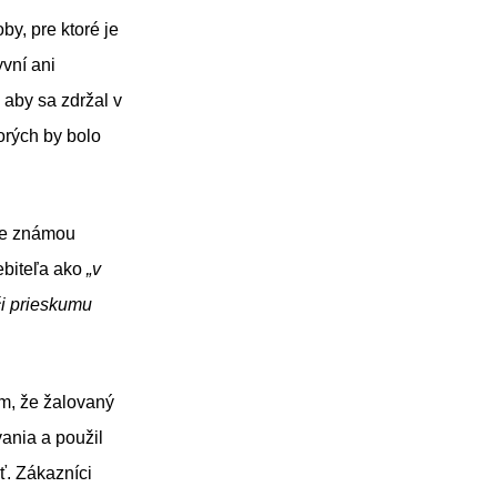
y, pre ktoré je
yvní ani
aby sa zdržal v
torých by bolo
bre známou
ebiteľa ako
„v
i prieskumu
om, že žalovaný
ania a použil
ť. Zákazníci