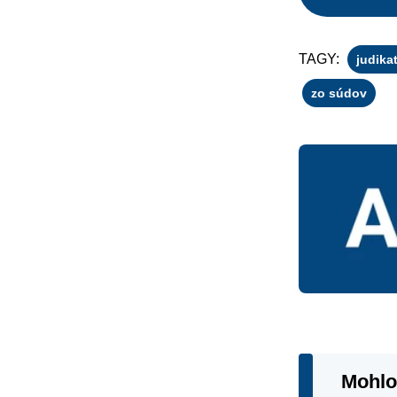
TAGY:
judika
zo súdov
Mohlo