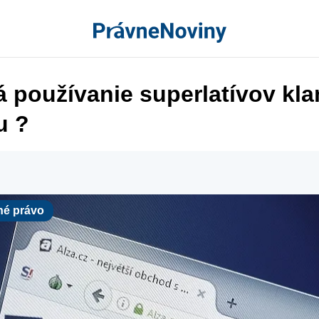
á používanie superlatívov kla
u ?
ávo
é právo