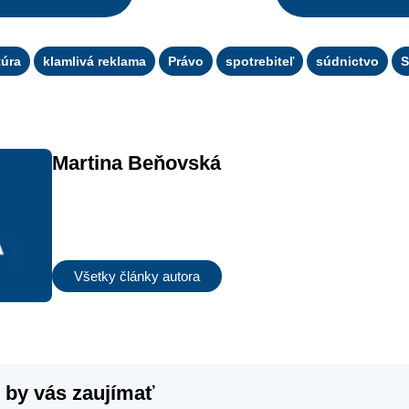
túra
klamlivá reklama
Právo
spotrebiteľ
súdnictvo
S
Martina Beňovská
Všetky články autora
 by vás zaujímať