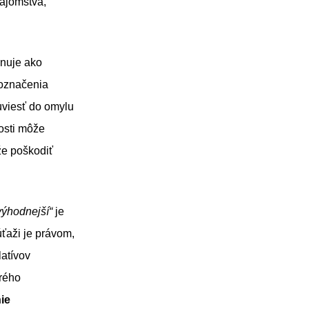
tajomstva,
inuje ako
 označenia
uviesť do omylu
vosti môže
že poškodiť
výhodnejší“
je
ťaži je právom,
latívov
orého
ie