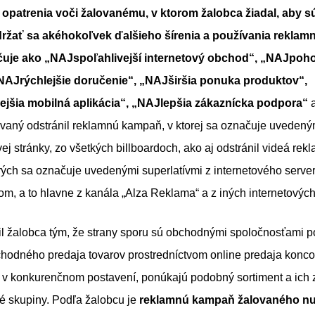
patrenia voči žalovanému, v ktorom žalobca žiadal, aby sú
ržať sa akéhokoľvek ďalšieho šírenia a používania reklam
ačuje ako „NAJspoľahlivejší internetový obchod“, „NAJpoho
„NAJrýchlejšie doručenie“, „NAJširšia ponuka produktov“,
jšia mobilná aplikácia“, „NAJlepšia zákaznícka podpora“
a
ovaný odstránil reklamnú kampaň, v ktorej sa označuje uvedený
ej stránky, zo všetkých billboardoch, ako aj odstránil videá rek
ých sa označuje uvedenými superlatívmi z internetového serve
, a to hlavne z kanála „Alza Reklama“ a z iných internetových
l žalobca tým, že strany sporu sú obchodnými spoločnosťami p
chodného predaja tovarov prostredníctvom online predaja konc
 v konkurenčnom postavení, ponúkajú podobný sortiment a ich 
é skupiny. Podľa žalobcu je
reklamnú kampaň žalovaného n