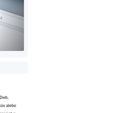
žieb,
kov alebo