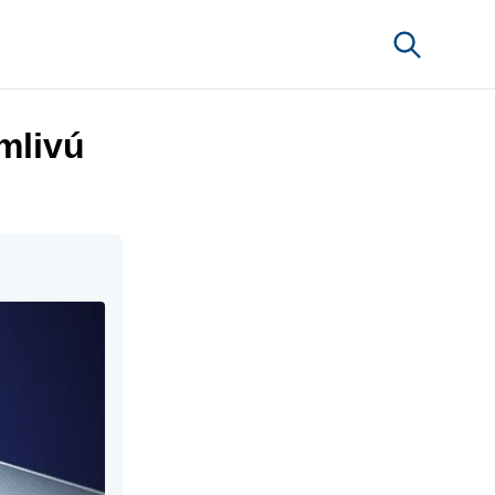
mlivú