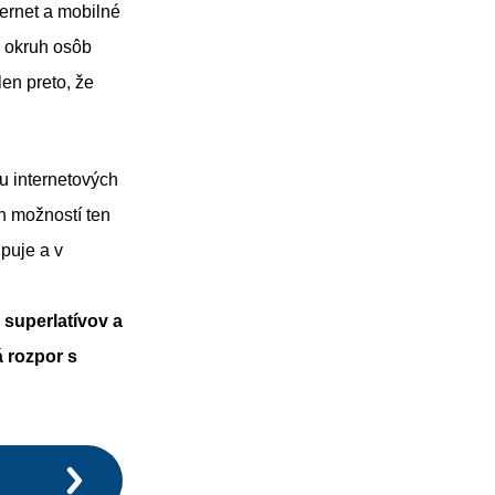
ternet a mobilné
ý okruh osôb
en preto, že
u internetových
h možností ten
puje a v
e superlatívov a
 rozpor s