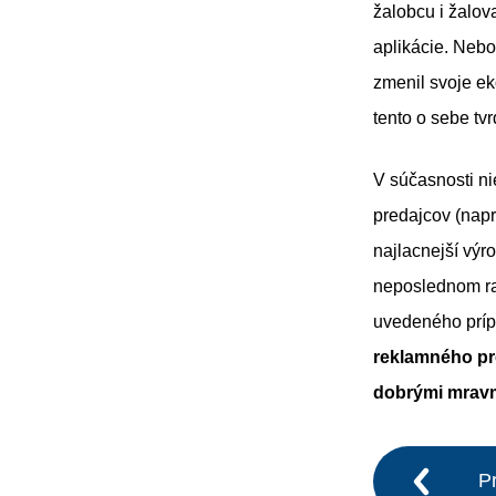
žalobcu i žalov
aplikácie. Nebo
zmenil svoje e
tento o sebe tvr
V súčasnosti ni
predajcov (napr
najlacnejší výr
neposlednom rad
uvedeného príp
reklamného pr
dobrými mravmi
P