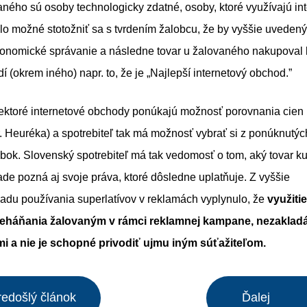
aného sú osoby technologicky zdatné, osoby, ktoré využívajú in
lo možné stotožniť sa s tvrdením žalobcu, že by vyššie uveden
konomické správanie a následne tovar u žalovaného nakupoval l
dí (okrem iného) napr. to, že je „Najlepší internetový obchod.”
ektoré internetové obchody ponúkajú možnosť porovnania cien 
. Heuréka) a spotrebiteľ tak má možnosť vybrať si z ponúknutýc
obok. Slovenský spotrebiteľ má tak vedomosť o tom, aký tovar ku
e pozná aj svoje práva, ktoré dôsledne uplatňuje. Z vyššie
adu používania superlatívov v reklamách vyplynulo, že
využiti
eháňania žalovaným v rámci reklamnej kampane, nezakladá
 a nie je schopné privodiť ujmu iným súťažiteľom.
redošlý článok
Ďalej