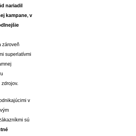
d nariadil
nej kampane, v
dlnejšie
 zároveň
mi superlatívmi
lamnej
ru
 zdrojov.
odnikajúcimi v
ovým
zákazníkmi sú
utné