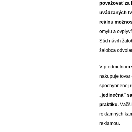
považovať za k
uvádzaných tvr
reálnu možnosť
omylu a ovplyv
Súd návrh žalob
žalobca odvola
V predmetnom s
nakupuje tovar
spochybnenej 
„jedinečná” sa
praktiku.
Väčši
reklamných kamp
reklamou.