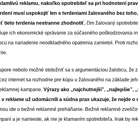
lamlivú reklamu, nakoľko spotrebiteľ sa pri hodnotení prav
dení musí uspokojiť len s tvrdeniami žalovaného bez toho
 tieto tvrdenia nestranne zhodnotiť
, čím žalovaný spotrebit
ňuje ich ekonomické správanie za súčasného poškodzovania iný
cu na nariadenie neodkladného opatrenia zamietol. Proti rozh
nie.
pore nebolo možné stotožniť sa s argumentáciou žalobcu, že zá
 cez internet sa rozhodne pre kúpu u žalovaného na základe je
reklamnej kampane.
Výrazy ako „najchutnejší”, „najlepšie”, „n
 v reklame už udomácnili a súdna prax ukazuje, že nejde o 
nou ide o bežné reklamné preháňanie. Bežné reklamné zveličov
aní a je namieste, ak nie je klamaním spotrebiteľa. Inak by r