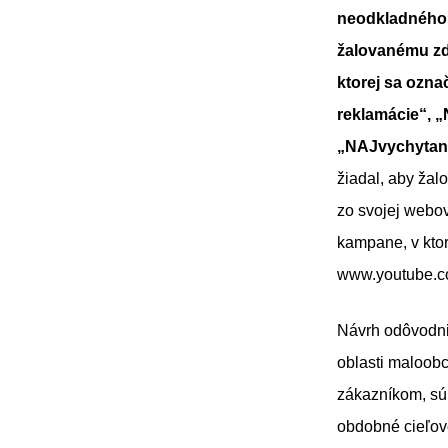
neodkladného o
žalovanému zd
ktorej sa ozn
reklamácie“, 
„NAJvychytane
žiadal, aby žal
zo svojej webov
kampane, v ktor
www.youtube.com
Návrh odôvodni
oblasti maloob
zákazníkom, sú
obdobné cieľov