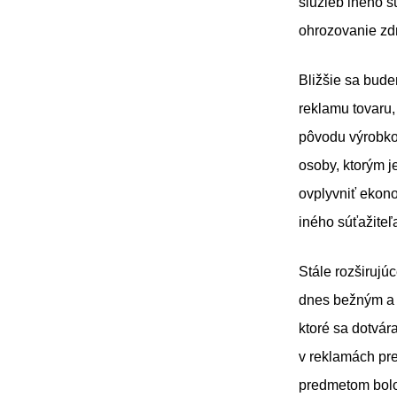
služieb iného s
ohrozovanie zdr
Bližšie sa bud
reklamu tovaru
pôvodu výrobko
osoby, ktorým j
ovplyvniť ekon
iného súťažiteľ
Stále rozširujú
dnes bežným a č
ktoré sa dotvár
v reklamách pr
predmetom bolo