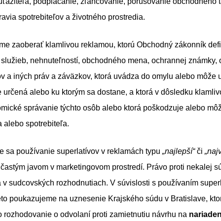
úťažiteľa, podplácanie, zľahčovanie, porušovanie obchodného 
avia spotrebiteľov a životného prostredia.
eme zaoberať klamlivou reklamou, ktorú Obchodný zákonník def
, služieb, nehnuteľností, obchodného mena, ochrannej známky,
v a iných práv a záväzkov, ktorá uvádza do omylu alebo môže 
e určená alebo ku ktorým sa dostane, a ktorá v dôsledku klamli
omické správanie týchto osôb alebo ktorá poškodzuje alebo mô
a alebo spotrebiteľa.
ce sa používanie superlatívov v reklamách typu
„najlepší“
či
„naj
astým javom v marketingovom prostredí. Právo proti nekalej sú
a v sudcovských rozhodnutiach. V súvislosti s používaním super
eto poukazujeme na uznesenie Krajského súdu v Bratislave, kt
 rozhodovanie o odvolaní proti zamietnutiu návrhu na
nariaden