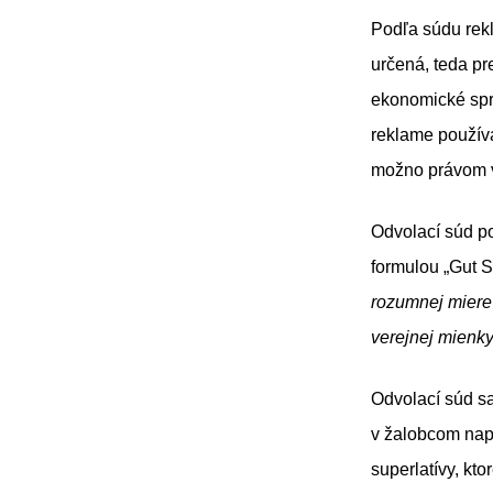
Podľa súdu rekl
určená, teda pr
ekonomické spr
reklame používa
možno právom vy
Odvolací súd p
formulou „Gut 
rozumnej miere
verejnej mienky
Odvolací súd sa
v žalobcom nap
superlatívy, k