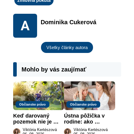
zmluvná pokuta
Dominika Cukerová
Všetky články autora
Mohlo by vás zaujímať
Občianske právo
Občianske právo
Keď darovaný 
Ústna pôžička v 
pozemok nie je 
rodine: ako 
„hotová vec“: kedy 
vymôcť peniaze, 
Viktória Kertészová
Viktória Kertészová
môže darca žiadať 
keď na papieri nie 