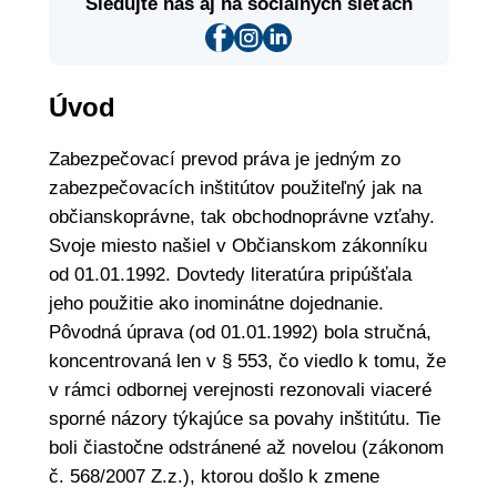
Sledujte nás aj na sociálnych sieťach
Úvod
Zabezpečovací prevod práva je jedným zo
zabezpečovacích inštitútov použiteľný jak na
občianskoprávne, tak obchodnoprávne vzťahy.
Svoje miesto našiel v Občianskom zákonníku
od 01.01.1992. Dovtedy literatúra pripúšťala
jeho použitie ako inominátne dojednanie.
Pôvodná úprava (od 01.01.1992) bola stručná,
koncentrovaná len v § 553, čo viedlo k tomu, že
v rámci odbornej verejnosti rezonovali viaceré
sporné názory týkajúce sa povahy inštitútu. Tie
boli čiastočne odstránené až novelou (zákonom
č. 568/2007 Z.z.), ktorou došlo k zmene