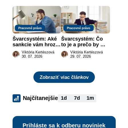
za vás
rizika?
Pracovné právo
Pracovné právo
Švarcsystém: Aké 
Švarcsystém: Čo 
sankcie vám hrozia 
to je a prečo by 
a prečo nestačí 
vás to malo 
Viktória Kertészová
Viktória Kertészová
zaplatiť pokutu?
zaujímať
30. 07. 2026
29. 07. 2026
Zobraziť viac článkov
Najčítanejšie
1d
7d
1m
Prihláste sa k odberu noviniek