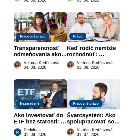
06. 08. 2026
05. 08. 2026
dar späť
je takmer nič
Pracovné právo
Právo
Transparentnosť 
Keď rodič nemôže 
odmeňovania ako 
rozhodnúť: 
právna povinnosť: 
nahradenie prejavu 
Viktória Kertészová
Viktória Kertészová
revolúcia na 
vôle súdom v 
04. 08. 2026
03. 08. 2026
slovenskom trhu 
záujme dieťaťa
práce
Nezaradené
Pracovné právo
Ako investovať do 
Švarcsystém: Ako 
ETF bez starostí: 
spolupracovať so 
Investičné plány, 
živnostníkom 
Redakcia
Viktória Kertészová
ktoré urobia prácu 
legálne a bez 
01. 08. 2026
31. 07. 2026