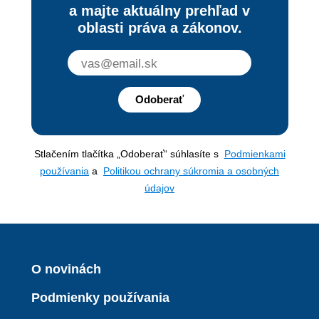
a majte aktuálny prehľad v
oblasti práva a zákonov.
Odoberať
Stlačením tlačítka „Odoberať“ súhlasíte s
Podmienkami
používania
a
Politikou ochrany súkromia a osobných
údajov
O novinách
Podmienky používania