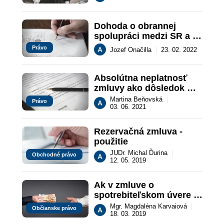
Dohoda o obrannej 
spolupráci medzi SR a 
USA
Právo
Jozef Onačilla
|
23. 02. 2022
Absolútna neplatnosť 
zmluvy ako dôsledok 
nesprávneho označenia 
Martina Beňovská
|
Právo
zmluvných strán
03. 06. 2021
Rezervačná zmluva - 
použitie
JUDr. Michal Ďurina
|
Obchodné právo
12. 05. 2019
Ak v zmluve o 
spotrebiteľskom úvere 
chýbajú určité 
Mgr. Magdaléna Karvaiová
|
Občianske právo
náležitosti, môže 
18. 03. 2019