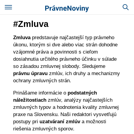
#Zmluva
Zmluva
predstavuje najčastejší typ právneho
úkonu, ktorým si dve alebo viac strán dohodne
vzájomné práva a povinnosti s cieľom
dosiahnutia určitého právneho účinku v súlade
so zásadou zmluvnej slobody. Sledujeme
právnu úpravu
zmlúv, ich druhy a mechanizmy
ochrany zmluvných strán.
Prinášame informácie o
podstatných
náležitostiach
zmlúv, analýzy najčastejších
zmluvných typov a hodnotenia kvality zmluvnej
praxe na Slovensku. Naši redaktori vysvetľujú
postupy pri
uzatváraní zmlúv
a možnosti
riešenia zmluvných sporov.