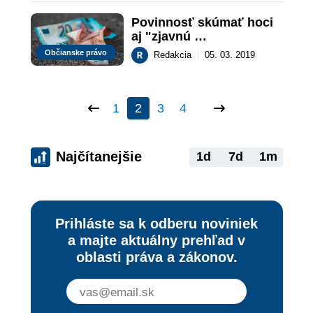
zaniknúť právo na úroky
Povinnosť skúmať hoci 
aj "zjavnú 
neschopnosť" dlh 
Občianske právo
Redakcia
|
05. 03. 2019
splácať
1
2
3
4
Najčítanejšie
1d
7d
1m
Prihláste sa k odberu noviniek
a majte aktuálny prehľad v
oblasti práva a zákonov.