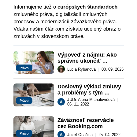
Informujeme tiež o
európskych štandardoch
zmluvného práva, digitalizácii zmluvných
procesov a modernizácii záväzkového práva.
Vďaka našim článkom získate ucelený obraz o
zmluvách v slovenskom práve.
Výpoveď z nájmu: Ako 
správne ukončiť 
nájomnú zmluvu podľa 
Právo
Lucia Rybanová
|
08. 09. 2025
zákona
Doslovný výklad zmluvy 
a problémy s tým 
spojené
JUDr. Alena Michalovičová
|
Právo
06. 11. 2022
Záväznosť rezervácie 
cez Booking.com
Právo
Jozef Onačilla
|
25. 04. 2022