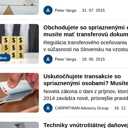
proti agresívnej daňovej optimalizácii
podnikateľov.   
účelom by mal byť boj proti umelým š
Peter Varga
|
31. 07. 2015
a transakciám, ktorých jediným cieľom
daňovej povinnosti. Tým tak potvrdzu
Obchodujete so spriaznenými 
legislatívny trend v tejto oblasti.  
musíte mať transferovú dokum
Regulácia transferového oceňovania j
v súčasnosti na Slovensku na vzostu
správa investuje do rozvoja vzdelano
rávo
Peter Varga
|
18. 06. 2015
kapacít daňových kontrol. Tie sa dnes
zameriavajú na kontrolu správneho n
Uskutočňujete transakcie so 
transferových cien medzi spriaznený
spriaznenými osobami? Musíte
ako tomu bolo v nedávnej minulosti. 
vyhotovenú transferovú dokum
kto obchoduje so svojimi spriaznený
Novela zákona o dani z príjmov, ktorá 
musí na žiadosť daňových úradov do 
2014 zavádza nové, prísnejšie pravidl
predložiť transferovú dokumentáciu, s
sa transferového oceňovania. Tieto 
CARPATHIAN Advisory Group
|
16. 12.
transferová dokumentácia stáva fakti
týkajú každého daňovníka, ktorý usku
výbavou každého takého daňovníka. K
transakcie so zahraničnou fyzickou al
Techniky vnútroštátnej daňovej
spriaznené osoby a ako má vyzerať t
právnickou osobou, ktorá je podľa sl