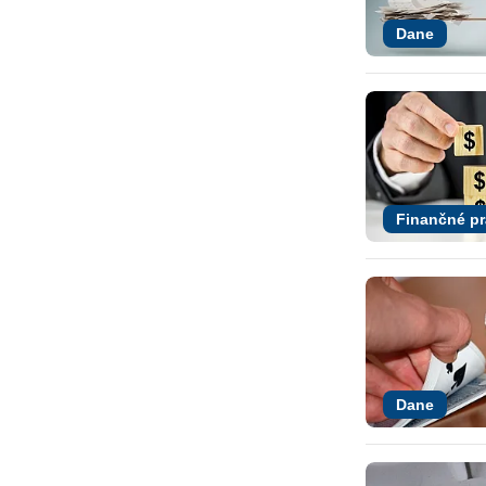
Dane
Finančné p
Dane