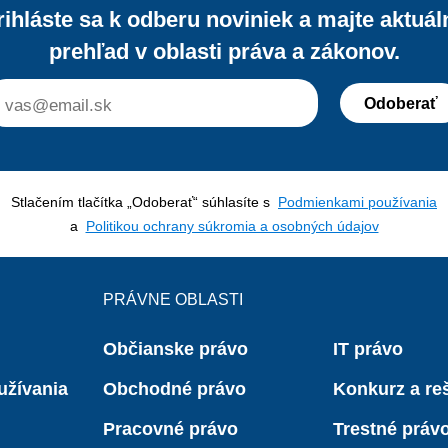
rihláste sa k odberu noviniek a majte aktuál
prehľad v oblasti práva a zákonov.
Odoberať
Stlačením tlačítka „Odoberať“ súhlasíte s
Podmienkami používania
a
Politikou ochrany súkromia a osobných údajov
PRÁVNE OBLASTI
Občianske právo
IT právo
užívania
Obchodné právo
Konkurz a reš
Pracovné právo
Trestné práv