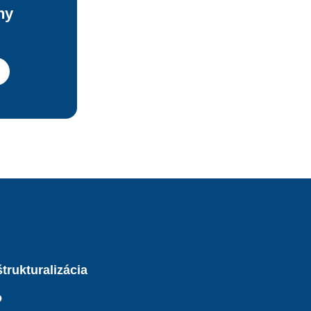
ny
trukturalizácia
o