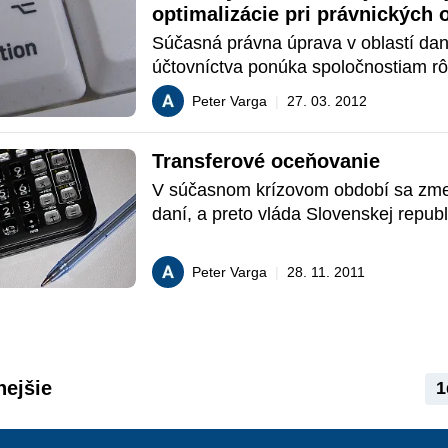
optimalizácie pri právnických
dokumentácia si povieme v tejto anal
zákona o dani z príjmov s týmto daň
ekonomicky, personálne alebo inak p
Súčasná právna úprava v oblastí daní
novom budú takéto osoby doslova nú
účtovníctva ponúka spoločnostiam rô
pripravenú transferovú dokumentáciu
upravovania si daňových a účtovných i
Peter Varga
|
27. 03. 2012
k nahliadnutiu. 
cieľom minimalizovať daňovú povinno
medziach zákonnosti.
Transferové oceňovanie
V súčasnom krízovom období sa zmen
daní, a preto vláda Slovenskej republ
možnosti, ako tento deficit zaplniť a u
vybraných daní. Tento príspevok v krá
Peter Varga
|
28. 11. 2011
zobrazuje inštitút transferového oceň
tzv. prevodných cien.
nejšie
1