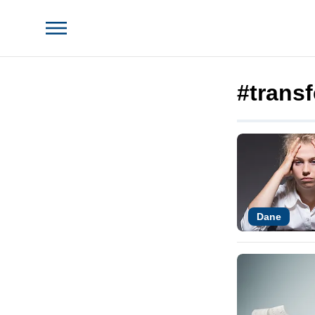
#trans
Dane