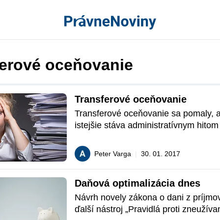
ferové oceňovanie
Transferové oceňovanie
Transferové oceňovanie sa pomaly, al
istejšie stáva administratívnym hitom 
V dôsledku snáh štátov zabraňovať ag
daňovej optimalizácii dochádza aj k 
Peter Varga
|
30. 01. 2017
efektom v podobe zvyšujúcej sa admin
podnikateľov. Tá sa týka najmä dodrž
Daňová optimalizácia dnes
pravidiel transferového oceňovania a 
transferovej dokumentácie. Aj keď je 
Návrh novely zákona o dani z príjmov
zákonodarcu ušľachtilý je otázne, či t
ďalší nástroj „Pravidlá proti zneužívan
nebude dosiahnutý na úkor efektivity 