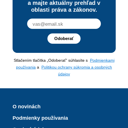
a majte aktuálny prehľad v
oblasti práva a zákonov.
Odoberať
Stlačením tlačítka „Odoberať“ súhlasíte s
Podmienkami
používania
a
Politikou ochrany súkromia a osobných
údajov
O novinách
Podmienky používania