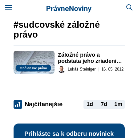
#sudcovské záložné
právo
Záložné právo a 
podstata jeho zriadenia 
a vzniku
Občianske právo
Lukáš Steiniger
|
16. 05. 2012
Najčítanejšie
1d
7d
1m
Prihláste sa k odberu noviniek