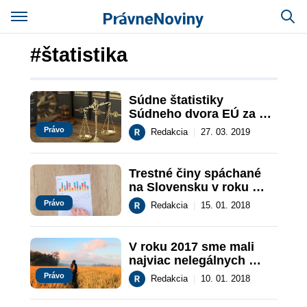
#štatistika
Súdne štatistiky 
Súdneho dvora EÚ za 
rok 2018
Právo
Redakcia
|
27. 03. 2019
Trestné činy spáchané 
na Slovensku v roku 
2017
Právo
Redakcia
|
15. 01. 2018
V roku 2017 sme mali 
najviac nelegálnych 
migrantov od vstupu SR 
Právo
Redakcia
|
10. 01. 2018
do schengenského 
priestoru