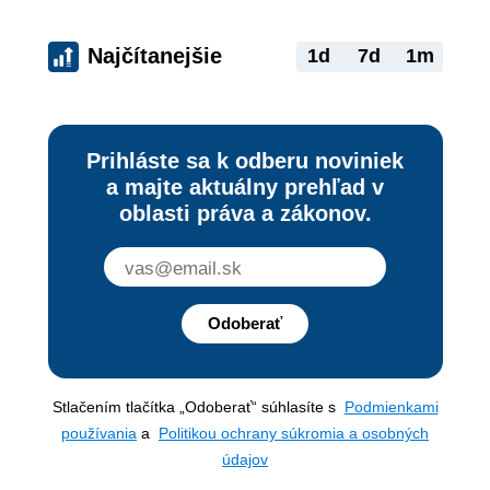
Najčítanejšie
1d
7d
1m
Prihláste sa k odberu noviniek
a majte aktuálny prehľad v
oblasti práva a zákonov.
Odoberať
Stlačením tlačítka „Odoberať“ súhlasíte s
Podmienkami
používania
a
Politikou ochrany súkromia a osobných
údajov