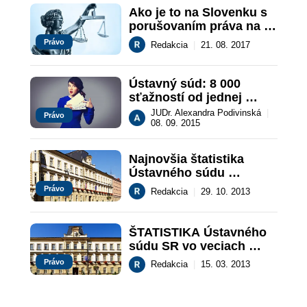
Ako je to na Slovenku s 
porušovaním práva na 
súdnu a inú právnu 
Právo
Redakcia
|
21. 08. 2017
ochranu?
Ústavný súd: 8 000 
sťažností od jednej 
osoby
JUDr. Alexandra Podivinská
|
Právo
08. 09. 2015
Najnovšia štatistika 
Ústavného súdu 
Slovenskej republiky
Právo
Redakcia
|
29. 10. 2013
ŠTATISTIKA Ústavného 
súdu SR vo veciach 
porušenia základných za 
Právo
Redakcia
|
15. 03. 2013
mesiac február 2013