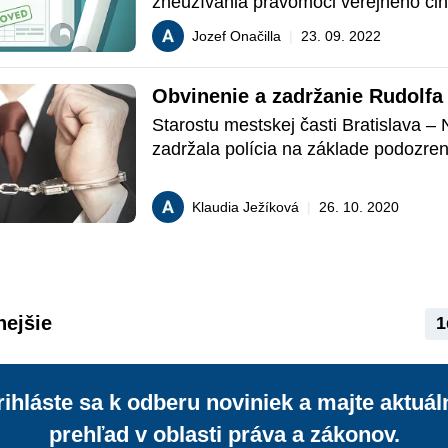
zneužívania právomoci verejného činit
o tom bol prípad starostu Kusého, kt
Jozef Onačilla
|
23. 09. 2022
Generálny prokurátor SR rozhodnutím 
uznesenie o vznesení obvinenia. Ako j
Obvinenie a zadržanie Rudolf
s povoľovaním stavieb a súvisiacou 
zodpovednosťou starostov?
Starostu mestskej časti Bratislava –
zadržala polícia na základe podozreni
zneužívania právomocí verejného čini
Klaudia Ježíková
|
26. 10. 2020
nejšie
1
rihláste sa k odberu noviniek a majte aktuál
prehľad v oblasti práva a zákonov.