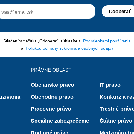
Odoberať
Stlačením tlačítka „Odoberať“ súhlasíte s
Podmienkami používania
a
Politikou ochrany súkromia a osobných údajov
PRÁVNE OBLASTI
Občianske právo
IT právo
užívania
Obchodné právo
Konkurz a reš
Pracovné právo
Trestné práv
Sociálne zabezpečenie
Štátne právo
Rodinné právo
Medzinárodn