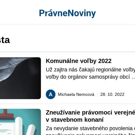
sta
Komunálne voľby 2022
Už zajtra nás čakajú regionálne voľby
voľby do orgánov samosprávy obcí 
a samosprávnych krajov. V predošlých
nášho volebného sprievodcu sme sa v
Michaela Nemcová
|
28. 10. 2022
voľbám do VÚC a volebným trestným 
sa pozrieme na komunálne voľby.
Zneužívanie právomoci verejnéh
v stavebnom konaní
Za nevydanie stavebného povolenia o