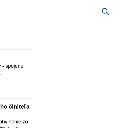
 - spojené 
 častiach 
enovali 
činom, dnes 
o činiteľa 
bvinenie zo 