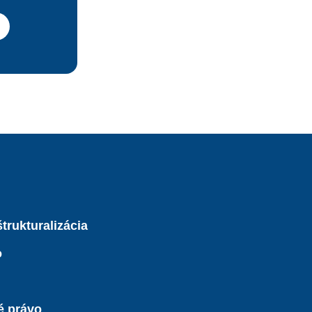
trukturalizácia
o
é právo