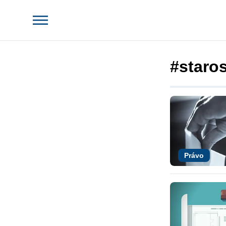
#staro
Právo