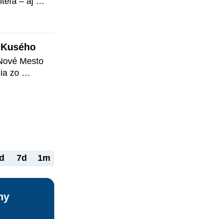
eľa – aj 
orému 
zrušil 
e to 
a Kusého
 Nové Mesto 
a zo 
teľa.
d
7d
1m
ny