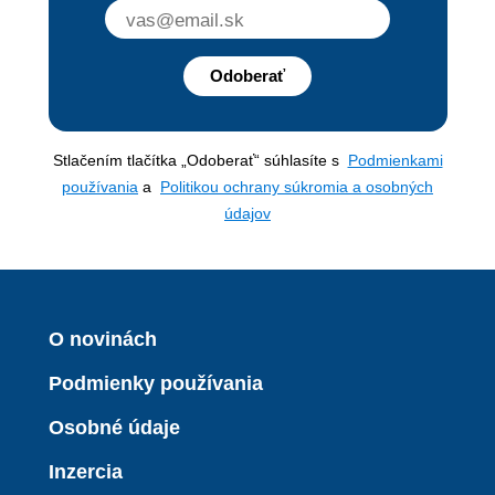
Odoberať
Stlačením tlačítka „Odoberať“ súhlasíte s
Podmienkami
používania
a
Politikou ochrany súkromia a osobných
údajov
O novinách
Podmienky používania
Osobné údaje
Inzercia