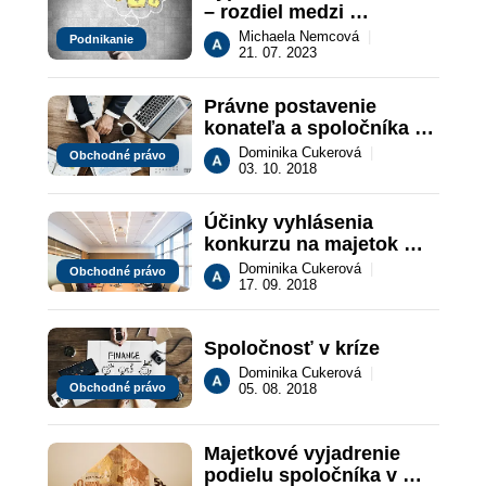
– rozdiel medzi 
konateľom a 
Michaela Nemcová
|
Podnikanie
spoločníkom
21. 07. 2023
Právne postavenie 
konateľa a spoločníka 
pri prevzatí ručenia za 
Dominika Cukerová
|
Obchodné právo
záväzky obchodnej 
03. 10. 2018
spoločnosti
Účinky vyhlásenia 
konkurzu na majetok 
spoločníka spoločnosti 
Dominika Cukerová
|
Obchodné právo
s ručením s 
17. 09. 2018
obmedzeným
Spoločnosť v kríze
Dominika Cukerová
|
Obchodné právo
05. 08. 2018
Majetkové vyjadrenie 
podielu spoločníka v 