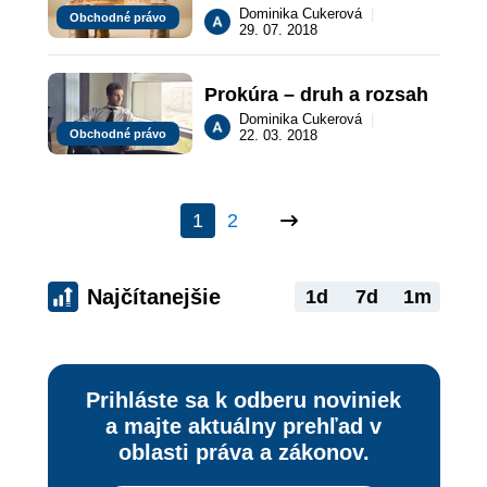
obchodnej spoločnosti
Dominika Cukerová
|
Obchodné právo
29. 07. 2018
Prokúra – druh a rozsah
Dominika Cukerová
|
Obchodné právo
22. 03. 2018
1
2
Najčítanejšie
1d
7d
1m
Prihláste sa k odberu noviniek
a majte aktuálny prehľad v
oblasti práva a zákonov.