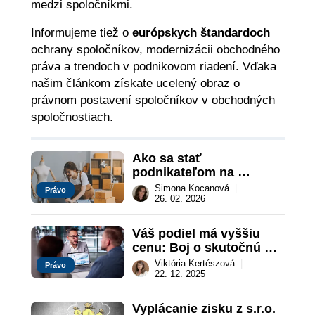
medzi spoločníkmi.
Informujeme tiež o
európskych štandardoch
ochrany spoločníkov, modernizácii obchodného
práva a trendoch v podnikovom riadení. Vďaka
našim článkom získate ucelený obraz o
právnom postavení spoločníkov v obchodných
spoločnostiach.
Ako sa stať 
podnikateľom na 
Slovensku?
Simona Kocanová
|
Právo
26. 02. 2026
Váš podiel má vyššiu 
cenu: Boj o skutočnú 
hodnotu firmy pri 
Viktória Kertészová
|
Právo
odchode spoločníka
22. 12. 2025
Vyplácanie zisku z s.r.o. 