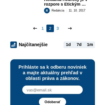
rozpore s Etickým 
kódexom!
Redakcia
|
11. 10. 2017
1
2
3
Najčítanejšie
1d
7d
1m
Prihláste sa k odberu noviniek
a majte aktuálny prehľad v
oblasti práva a zákonov.
Odoberať