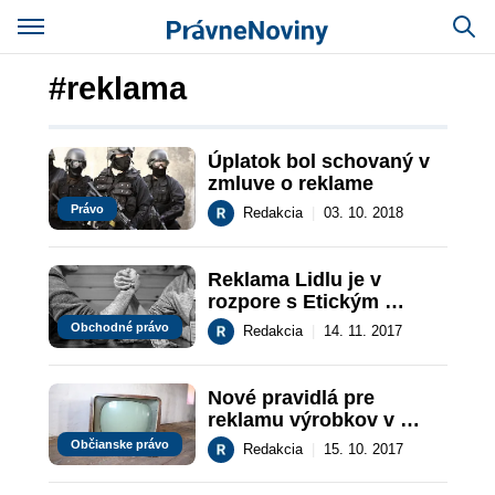
#reklama
Úplatok bol schovaný v 
zmluve o reklame
Právo
Redakcia
|
03. 10. 2018
Reklama Lidlu je v 
rozpore s Etickým 
kódexom reklamy
Obchodné právo
Redakcia
|
14. 11. 2017
Nové pravidlá pre 
reklamu výrobkov v 
rámci televíznych relácií
Občianske právo
Redakcia
|
15. 10. 2017