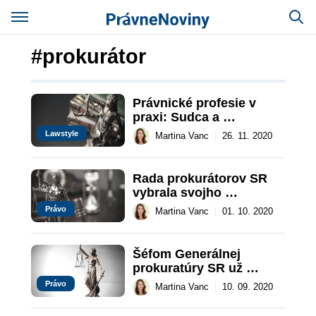
#prokurátor
Právnické profesie v 
praxi: Sudca a 
prokurátor
Lawstyle
Martina Vanc
|
26. 11. 2020
Rada prokurátorov SR 
vybrala svojho 
kandidáta na post 
Právo
Martina Vanc
|
01. 10. 2020
generálneho prokurátora
Šéfom Generálnej 
prokuratúry SR už 
nebude musieť byť len 
Právo
Martina Vanc
|
10. 09. 2020
prokurátor