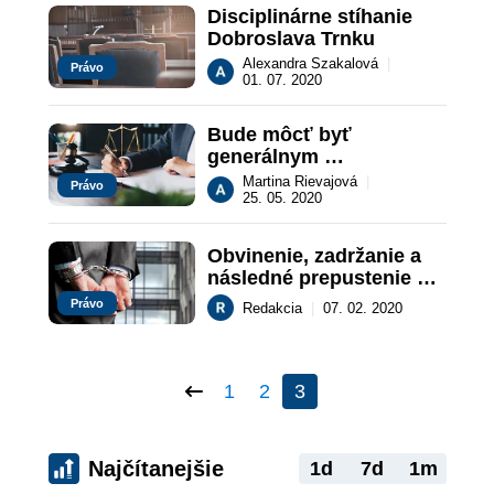
Disciplinárne stíhanie 
Dobroslava Trnku
Alexandra Szakalová
|
Právo
01. 07. 2020
Bude môcť byť 
generálnym 
prokurátorom aj bežný 
Martina Rievajová
|
Právo
advokát?
25. 05. 2020
Obvinenie, zadržanie a 
následné prepustenie 
bývalého generálneho 
Právo
Redakcia
|
07. 02. 2020
prokurátora
1
2
3
Najčítanejšie
1d
7d
1m