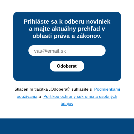
Prihláste sa k odberu noviniek
a majte aktuálny prehľad v
oblasti práva a zákonov.
Odoberať
Stlačením tlačítka „Odoberať“ súhlasíte s
Podmienkami
používania
a
Politikou ochrany súkromia a osobných
údajov