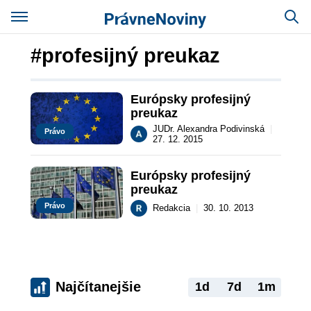
#profesijný preukaz
Európsky profesijný 
preukaz
JUDr. Alexandra Podivinská
|
Právo
27. 12. 2015
Európsky profesijný 
preukaz
Právo
Redakcia
|
30. 10. 2013
Najčítanejšie
1d
7d
1m