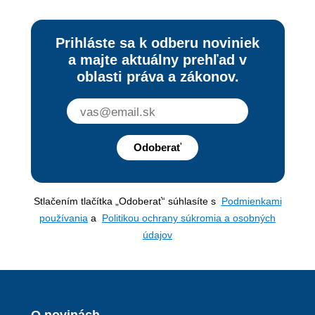
Prihláste sa k odberu noviniek
a majte aktuálny prehľad v
oblasti práva a zákonov.
Odoberať
Stlačením tlačítka „Odoberať“ súhlasíte s
Podmienkami
používania
a
Politikou ochrany súkromia a osobných
údajov