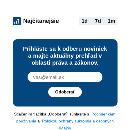
Najčítanejšie
1d
7d
1m
Prihláste sa k odberu noviniek
a majte aktuálny prehľad v
oblasti práva a zákonov.
Odoberať
Stlačením tlačítka „Odoberať“ súhlasíte s
Podmienkami
používania
a
Politikou ochrany súkromia a osobných
údajov