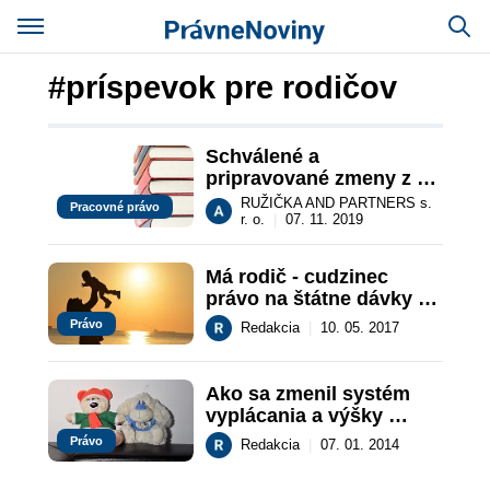
#príspevok pre rodičov
Schválené a 
pripravované zmeny z 
oblasti pracovného 
RUŽIČKA AND PARTNERS s.
Pracovné právo
práva
r. o.
|
07. 11. 2019
Má rodič - cudzinec 
právo na štátne dávky 
pre dieťa?
Právo
Redakcia
|
10. 05. 2017
Ako sa zmenil systém 
vyplácania a výšky 
príspevkov pre rodičov?
Právo
Redakcia
|
07. 01. 2014