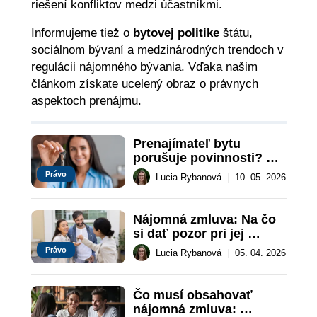
riešení konfliktov medzi účastníkmi.
Informujeme tiež o
bytovej politike
štátu,
sociálnom bývaní a medzinárodných trendoch v
regulácii nájomného bývаnia. Vďaka našim
článkom získate ucelený obraz o právnych
aspektoch prenájmu.
Prenajímateľ bytu 
porušuje povinnosti? 
Toto sú práva nájomcu
Právo
Lucia Rybanová
|
10. 05. 2026
Nájomná zmluva: Na čo 
si dať pozor pri jej 
podpisovaní
Právo
Lucia Rybanová
|
05. 04. 2026
Čo musí obsahovať 
nájomná zmluva: 