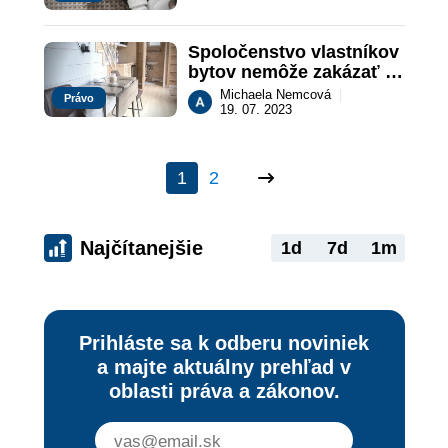
Spoločenstvo vlastníkov 
bytov nemôže zakázať 
krátkodobé prenájmy
Michaela Nemcová
|
Právo
19. 07. 2023
1
2
Najčítanejšie
1d
7d
1m
Prihláste sa k odberu noviniek
a majte aktuálny prehľad v
oblasti práva a zákonov.