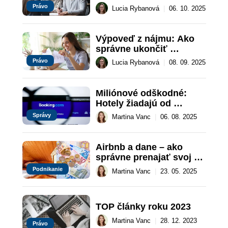
Prehľad podstatných 
Právo
Lucia Rybanová
|
06. 10. 2025
náležitostí
Výpoveď z nájmu: Ako 
správne ukončiť 
nájomnú zmluvu podľa 
Právo
Lucia Rybanová
|
08. 09. 2025
zákona
Miliónové odškodné: 
Hotely žiadajú od 
Booking.com provízie
Správy
Martina Vanc
|
06. 08. 2025
Airbnb a dane – ako 
správne prenajať svoj 
byt
Podnikanie
Martina Vanc
|
23. 05. 2025
TOP články roku 2023
Martina Vanc
|
28. 12. 2023
Právo