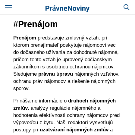
#Prenájom
Prenájom
predstavuje zmluvný vzťah, pri
ktorom prenajímateľ poskytuje nájomcovi vec
do dočasného užívania za dohodnuté nájomné,
pričom tento vzťah je upravený občianskym
zákonníkom s osobitnou ochranou nájomcov.
Sledujeme
právnu úpravu
nájomných vzťahov,
ochranu práv nájomcov a riešenie nájomných
sporov.
Prinášame informácie o
druhoch nájomných
zmlúv
, analýzy regulácie nájomného a
hodnotenia efektívnosti ochrany nájomcov pred
výpoveďou z bytu. Naši redaktori vysvetľujú
postupy pri
uzatváraní nájomných zmlúv
a