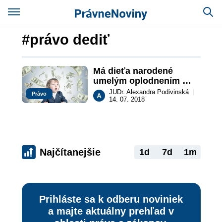
#právo dediť
Má dieťa narodené 
umelým oplodnením 
právo dediť?
JUDr. Alexandra Podivinská
|
Právo
14. 07. 2018
Najčítanejšie
1d
7d
1m
Prihláste sa k odberu noviniek
a majte aktuálny prehľad v