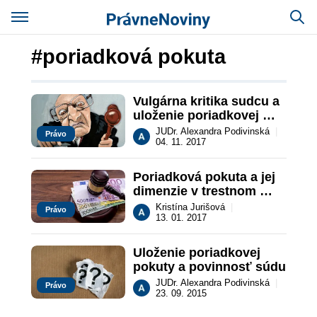
#poriadková pokuta
Vulgárna kritika sudcu a 
uloženie poriadkovej 
pokuty
JUDr. Alexandra Podivinská
|
Právo
04. 11. 2017
Poriadková pokuta a jej 
dimenzie v trestnom 
konaní
Kristína Jurišová
|
Právo
13. 01. 2017
Uloženie poriadkovej 
pokuty a povinnosť súdu
JUDr. Alexandra Podivinská
|
Právo
23. 09. 2015