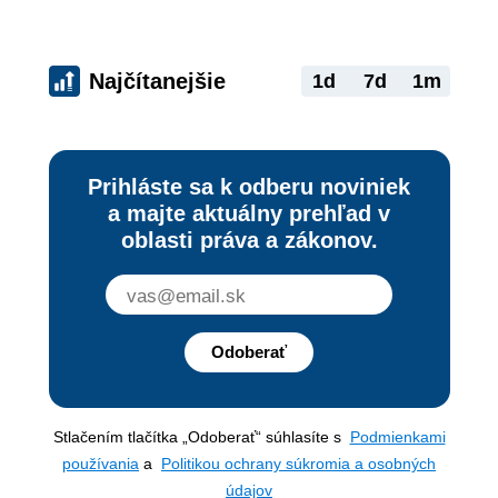
Najčítanejšie
1d
7d
1m
Prihláste sa k odberu noviniek
a majte aktuálny prehľad v
oblasti práva a zákonov.
Odoberať
Stlačením tlačítka „Odoberať“ súhlasíte s
Podmienkami
používania
a
Politikou ochrany súkromia a osobných
údajov