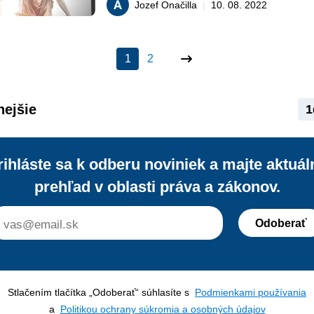
Jozef Onačilla
|
10. 08. 2022
potvrdil, že poslanec Blaha protipráv
do práv prezidentky a je povinný sa z
verbálnych útokov a šírenia nepravdi
1
2
informácií. Prečítajte si viac v riadkoc
nejšie
1
rihláste sa k odberu noviniek a majte aktuál
prehľad v oblasti práva a zákonov.
Odoberať
Stlačením tlačítka „Odoberať“ súhlasíte s
Podmienkami používania
a
Politikou ochrany súkromia a osobných údajov