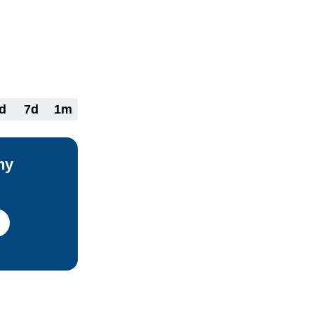
ne zasahuje 
držať ďalších 
vých 
h nižšie.
d
7d
1m
ny