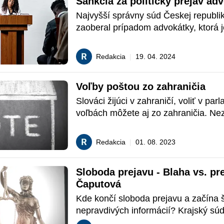
Sankcia za politický prejav ad
Najvyšší správny súd Českej republik
zaoberal prípadom advokátky, ktorá je
výkone advokácie politicky aktívna a 
svojho verejného prejavu kritizovala m
Redakcia
|
19. 04. 2024
islam.
Voľby poštou zo zahraničia
Slováci žijúci v zahraničí, voliť v par
voľbách môžete aj zo zahraničia. Nez
však do 9. augusta 2023 požiadať Min
vnútra SR o voľbu poštou.
Redakcia
|
01. 08. 2023
Sloboda prejavu - Blaha vs. pre
Čaputová
Kde končí sloboda prejavu a začína ší
nepravdivých informácií? Krajský súd
prezidentky a Ľuboša Blahu v plnom 