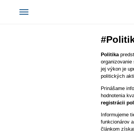
#Politi
Politika
predst
organizovanie 
jej výkon je 
politických akt
Prinášame inf
hodnotenia kval
registrácii po
Informujeme t
funkcionárov 
článkom získat