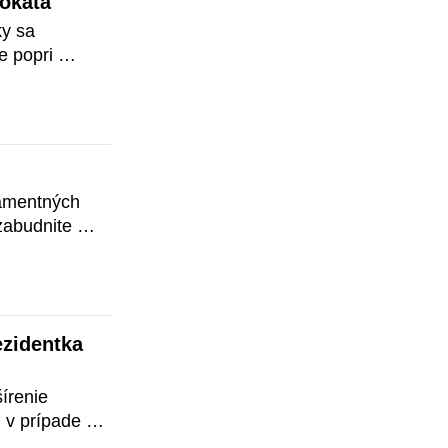
vokáta
y sa 
 popri 
v rámci 
igráciu a 
lamentných 
abudnite 
isterstvo 
zidentka 
renie 
 v prípade 
rozsahu 