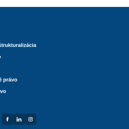
trukturalizácia
o
é právo
ávo