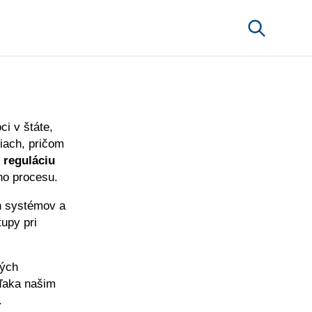
i v štáte,
iach, pričom
 reguláciu
ého procesu.
h systémov a
tupy pri
ných
ďaka našim
.