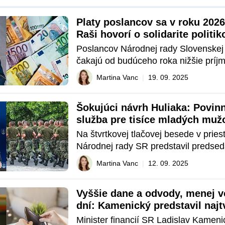
Platy poslancov sa v roku 2026 
Raši hovorí o solidarite politik
konsolidácie
Poslancov Národnej rady Slovenskej r
čakajú od budúceho roka nižšie príjm
parlamentu Richard Raši (Hlas-SD) pot
Martina Vanc
|
19. 09. 2025
platy aj paušálne náhrady zákonodar
zmrazia a navyše budú zdaňované o 
Šokujúci návrh Huliaka: Povinn
ako platy bežných zamestnancov. V 
služba pre tisíce mladých muž
Na štvrtkovej tlačovej besede v priest
Národnej rady SR predstavil predsed
vidieka a minister cestovného ruchu a
Martina Vanc
|
12. 09. 2025
Rudolf Huliak svoj zámer obnoviť na 
povinnú vojenskú službu. Podľa jeho 
Vyššie dane a odvody, menej v
týkala všetkých mužov po dovŕšení 18
dní: Kamenický predstavil najtv
života, pri&
konsolidáciu v histórii Sloven
Minister financií SR Ladislav Kamen