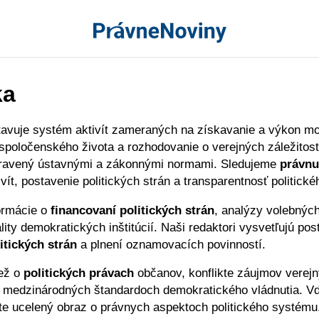
ka
avuje systém aktivít zameraných na získavanie a výkon moc
spoločenského života a rozhodovanie o verejných záležitost
upravený ústavnými a zákonnými normami. Sledujeme
právnu
ivít, postavenie politických strán a transparentnosť politick
ormácie o
financovaní politických strán
, analýzy volebnýc
ity demokratických inštitúcií. Naši redaktori vysvetľujú pos
litických strán
a plnení oznamovacích povinností.
iež o
politických právach
občanov, konflikte záujmov verej
a medzinárodných štandardoch demokratického vládnutia. V
e ucelený obraz o právnych aspektoch politického systému