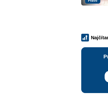
Právo
Najčíta
P