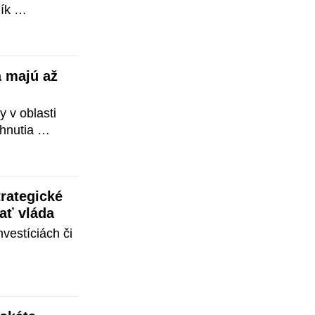
k 
 TERAZ.SK. 
výdavkoch, 
 získať 2,7 
 majú až 
v oblasti 
nutia 
pravuje 
 niektoré 
ovného 
rategické 
ať vláda
vestíciách či 