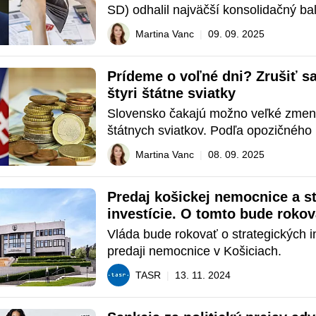
SD) odhalil najväčší konsolidačný balí
posledných rokov, informoval portál
Martina Vanc
|
09. 09. 2025
Slovensko čakajú drastické škrty vo 
vyššie dane a nové odvody. Cieľom je
Prídeme o voľné dni? Zrušiť sa
miliardy eur, aby sa stabilizov
štyri štátne sviatky
Slovensko čakajú možno veľké zmeny 
štátnych sviatkov. Podľa opozičného h
Progresívne Slovensko (PS) vláda pri
Martina Vanc
|
08. 09. 2025
kroky, ktoré by mohli viesť k tomu, že
štátne sviatky už nebudú dňami prac
Predaj košickej nemocnice a st
pokoja. Ide o súčasť pl&a
investície. O tomto bude rokov
Vláda bude rokovať o strategických in
predaji nemocnice v Košiciach.
TASR
|
13. 11. 2024